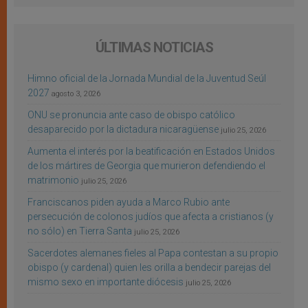
ÚLTIMAS NOTICIAS
Himno oficial de la Jornada Mundial de la Juventud Seúl
2027
agosto 3, 2026
ONU se pronuncia ante caso de obispo católico
desaparecido por la dictadura nicaragüense
julio 25, 2026
Aumenta el interés por la beatificación en Estados Unidos
de los mártires de Georgia que murieron defendiendo el
matrimonio
julio 25, 2026
Franciscanos piden ayuda a Marco Rubio ante
persecución de colonos judíos que afecta a cristianos (y
no sólo) en Tierra Santa
julio 25, 2026
Sacerdotes alemanes fieles al Papa contestan a su propio
obispo (y cardenal) quien les orilla a bendecir parejas del
mismo sexo en importante diócesis
julio 25, 2026