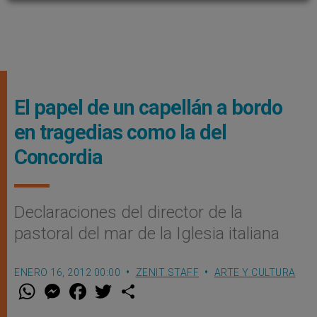
El papel de un capellán a bordo
en tragedias como la del
Concordia
Declaraciones del director de la
pastoral del mar de la Iglesia italiana
ENERO 16, 2012 00:00
ZENIT STAFF
ARTE Y CULTURA
W
M
F
T
S
h
e
a
w
h
a
s
c
i
a