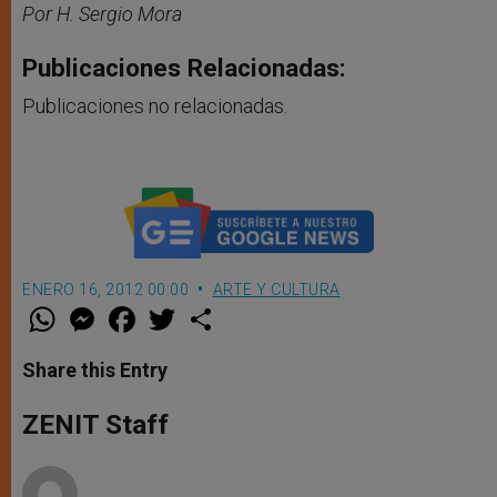
Por H. Sergio Mora
Publicaciones Relacionadas:
Publicaciones no relacionadas.
ENERO 16, 2012 00:00
ARTE Y CULTURA
W
M
F
T
S
h
e
a
w
h
a
s
c
i
a
t
s
e
t
r
Share this Entry
s
e
b
t
e
A
n
o
e
p
g
o
r
ZENIT Staff
p
e
k
r