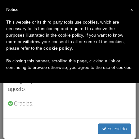
ES
Notice
×
x
Aviso importante
This website or its third party tools use cookies, which are
necessary to its functioning and required to achieve the
Del 27 de julio al 7 de agosto haremos la pausa
purposes illustrated in the cookie policy. If you want to know
anual, aprovechando que en el periodo de verano
more or withdraw your consent to all or some of the cookies,
please refer to the
cookie policy
.
se generan menos informaciones y también el
consumo de las mismas disminuye.
By closing this banner, scrolling this page, clicking a link or
continuing to browse otherwise, you agree to the use of cookies.
Retomamos el trabajo ordinario de las ediciones
en inglés y español de ZENIT el lunes 10 de
agosto.
Gracias.
Entendido