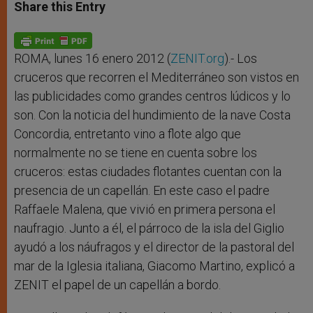
t
s
e
t
r
Share this Entry
s
e
b
t
e
A
n
o
e
p
g
o
r
p
e
k
r
ROMA, lunes 16 enero 2012 (
ZENIT.org
).- Los
cruceros que recorren el Mediterráneo son vistos en
las publicidades como grandes centros lúdicos y lo
son. Con la noticia del hundimiento de la nave Costa
Concordia, entretanto vino a flote algo que
normalmente no se tiene en cuenta sobre los
cruceros: estas ciudades flotantes cuentan con la
presencia de un capellán. En este caso el padre
Raffaele Malena, que vivió en primera persona el
naufragio. Junto a él, el párroco de la isla del Giglio
ayudó a los náufragos y el director de la pastoral del
mar de la Iglesia italiana, Giacomo Martino, explicó a
ZENIT el papel de un capellán a bordo.