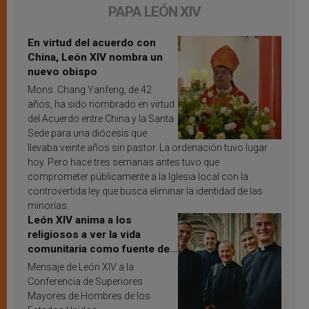
PAPA LEÓN XIV
En virtud del acuerdo con
China, León XIV nombra un
nuevo obispo
Mons. Chang Yanfeng, de 42
años, ha sido nombrado en virtud
del Acuerdo entre China y la Santa
Sede para una diócesis que
llevaba veinte años sin pastor. La ordenación tuvo lugar
hoy. Pero hace tres semanas antes tuvo que
comprometer públicamente a la Iglesia local con la
controvertida ley que busca eliminar la identidad de las
minorías.
León XIV anima a los
religiosos a ver la vida
comunitaria como fuente de
inspiración y santificación
Mensaje de León XIV a la
Conferencia de Superiores
Mayores de Hombres de los