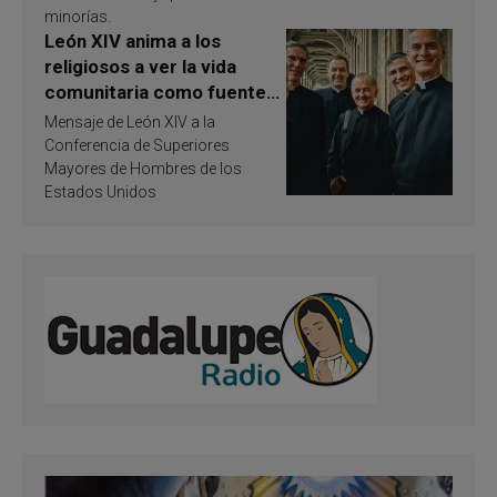
minorías.
León XIV anima a los
religiosos a ver la vida
comunitaria como fuente
de inspiración y
Mensaje de León XIV a la
santificación
Conferencia de Superiores
Mayores de Hombres de los
Estados Unidos