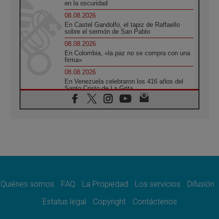
en la oscuridad
08.08.2026
En Castel Gandolfo, el tapiz de Raffaello
sobre el sermón de San Pablo
08.08.2026
En Colombia, «la paz no se compra con una
firma»
08.08.2026
En Venezuela celebraron los 416 años del
Santo Cristo de La Grita
08.08.2026
El Papa: en Santa Ágata contemplamos la
victoria del amor sobre la muerte
08.08.2026
León XIV visitará el Santuario de la Madre
del Buen Consejo de Genazzano
07.08.2026
Filipinas: el Vicariato Apostólico de Calapán
se convierte en diócesis
Quiénes somos
FAQ
La Propiedad
Los servicios
Difusión
07.08.2026
Honduras: Los desplazados invisibles de una
Estatus legal
Copyright
Contáctenos
crisis olvidada
07.08.2026