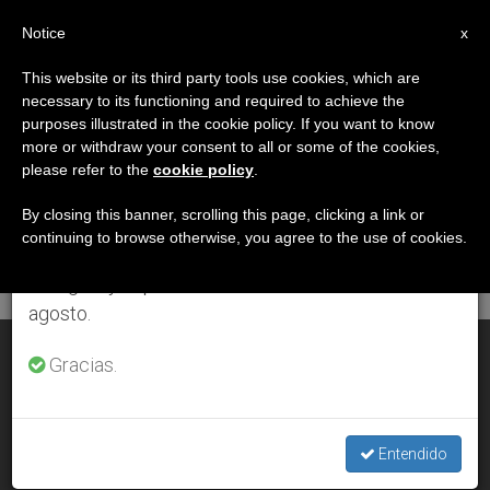
ES
Notice
×
x
Aviso importante
This website or its third party tools use cookies, which are
necessary to its functioning and required to achieve the
Del 27 de julio al 7 de agosto haremos la pausa
DÍA
purposes illustrated in the cookie policy. If you want to know
anual, aprovechando que en el periodo de verano
Enero 27th, 2012
more or withdraw your consent to all or some of the cookies,
please refer to the
cookie policy
.
se generan menos informaciones y también el
consumo de las mismas disminuye.
By closing this banner, scrolling this page, clicking a link or
continuing to browse otherwise, you agree to the use of cookies.
ÚLTIMAS NOTICIAS
Retomamos el trabajo ordinario de las ediciones
en inglés y español de ZENIT el lunes 10 de
agosto.
Consejo de Europa: La eutanasia debe ser siempre prohibida
Gracias.
JAN 27, 2012 00:00
ZENIT STAFF
Entendido