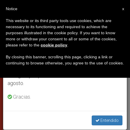
ES
Notice
×
x
Aviso importante
This website or its third party tools use cookies, which are
necessary to its functioning and required to achieve the
Del 27 de julio al 7 de agosto haremos la pausa
purposes illustrated in the cookie policy. If you want to know
"Cristo os necesita a su lado para
anual, aprovechando que en el periodo de verano
more or withdraw your consent to all or some of the cookies,
please refer to the
cookie policy
.
se generan menos informaciones y también el
extender y edificar su Reino de
consumo de las mismas disminuye.
caridad"
By closing this banner, scrolling this page, clicking a link or
continuing to browse otherwise, you agree to the use of cookies.
Retomamos el trabajo ordinario de las ediciones
en inglés y español de ZENIT el lunes 10 de
Audiencia del papa a cinco mil jóvenes
agosto.
españoles de la JMJ de Madrid
Gracias.
ABRIL 02, 2012 00:00
ZENIT STAFF
CIUDAD DEL
VATICANO
W
M
F
T
S
Entendido
h
e
a
w
h
a
s
c
i
a