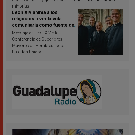
minorías.
León XIV anima a los
religiosos a ver la vida
comunitaria como fuente de
inspiración y santificación
Mensaje de León XIV a la
Conferencia de Superiores
Mayores de Hombres de los
Estados Unidos