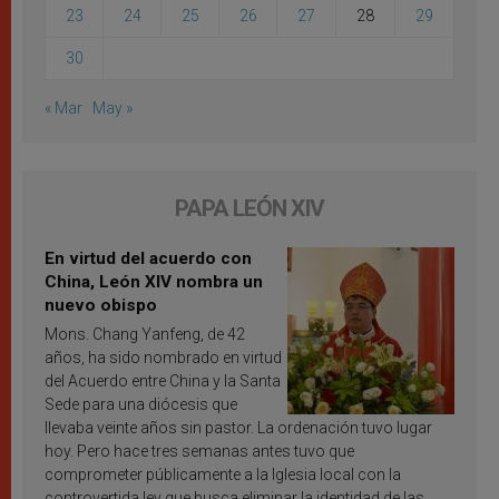
23
24
25
26
27
28
29
30
« Mar
May »
PAPA LEÓN XIV
En virtud del acuerdo con
China, León XIV nombra un
nuevo obispo
Mons. Chang Yanfeng, de 42
años, ha sido nombrado en virtud
del Acuerdo entre China y la Santa
Sede para una diócesis que
llevaba veinte años sin pastor. La ordenación tuvo lugar
hoy. Pero hace tres semanas antes tuvo que
comprometer públicamente a la Iglesia local con la
controvertida ley que busca eliminar la identidad de las