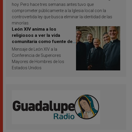
hoy. Pero hace tres semanas antes tuvo que
comprometer públicamente a la Iglesia local con la
controvertida ley que busca eliminar la identidad de las
minorías.
León XIV anima a los
religiosos a ver la vida
comunitaria como fuente de
inspiración y santificación
Mensaje de León XIV a la
Conferencia de Superiores
Mayores de Hombres de los
Estados Unidos