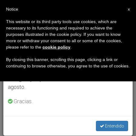
ES
Notice
×
x
Aviso importante
This website or its third party tools use cookies, which are
necessary to its functioning and required to achieve the
Del 27 de julio al 7 de agosto haremos la pausa
purposes illustrated in the cookie policy. If you want to know
anual, aprovechando que en el periodo de verano
more or withdraw your consent to all or some of the cookies,
please refer to the
cookie policy
.
se generan menos informaciones y también el
consumo de las mismas disminuye.
By closing this banner, scrolling this page, clicking a link or
continuing to browse otherwise, you agree to the use of cookies.
Retomamos el trabajo ordinario de las ediciones
en inglés y español de ZENIT el lunes 10 de
agosto.
Gracias.
Entendido