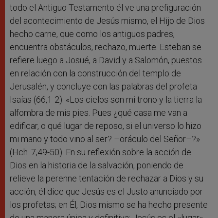
todo el Antiguo Testamento él ve una prefiguración
del acontecimiento de Jesús mismo, el Hijo de Dios
hecho carne, que como los antiguos padres,
encuentra obstáculos, rechazo, muerte. Esteban se
refiere luego a Josué, a David y a Salomón, puestos
en relación con la construcción del templo de
Jerusalén, y concluye con las palabras del profeta
Isaías (66,1-2): «Los cielos son mi trono y la tierra la
alfombra de mis pies. Pues ¿qué casa me van a
edificar, o qué lugar de reposo, si el universo lo hizo
mi mano y todo vino al ser? –oráculo del Señor–?»
(Hch. 7,49-50). En su reflexión sobre la acción de
Dios en la historia de la salvación, poniendo de
relieve la perenne tentación de rechazar a Dios y su
acción, él dice que Jesús es el Justo anunciado por
los profetas; en Él, Dios mismo se ha hecho presente
de una manera única y definitiva: Jesús es el «lugar»