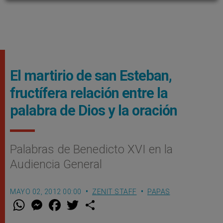
El martirio de san Esteban,
fructífera relación entre la
palabra de Dios y la oración
Palabras de Benedicto XVI en la
Audiencia General
MAYO 02, 2012 00:00
ZENIT STAFF
PAPAS
W
M
F
T
S
h
e
a
w
h
a
s
c
i
a