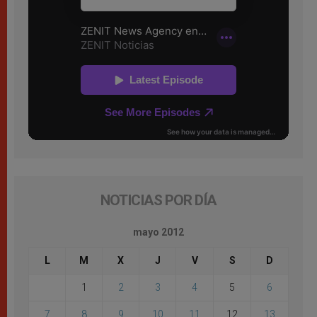
NOTICIAS POR DÍA
mayo 2012
L
M
X
J
V
S
D
1
2
3
4
5
6
7
8
9
10
11
12
13