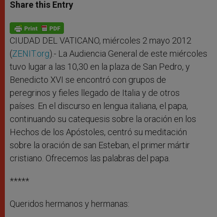
t
s
e
t
r
Share this Entry
s
e
b
t
e
A
n
o
e
p
g
o
r
p
e
k
r
CIUDAD DEL VATICANO, miércoles 2 mayo 2012
(
ZENIT.org
).- La Audiencia General de este miércoles
tuvo lugar a las 10,30 en la plaza de San Pedro, y
Benedicto XVI se encontró con grupos de
peregrinos y fieles llegado de Italia y de otros
países. En el discurso en lengua italiana, el papa,
continuando su catequesis sobre la oración en los
Hechos de los Apóstoles, centró su meditación
sobre la oración de san Esteban, el primer mártir
cristiano. Ofrecemos las palabras del papa.
*****
Queridos hermanos y hermanas: