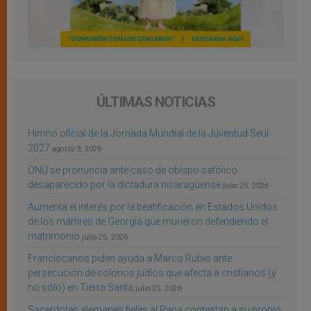
ÚLTIMAS NOTICIAS
Himno oficial de la Jornada Mundial de la Juventud Seúl
2027
agosto 3, 2026
ONU se pronuncia ante caso de obispo católico
desaparecido por la dictadura nicaragüense
julio 25, 2026
Aumenta el interés por la beatificación en Estados Unidos
de los mártires de Georgia que murieron defendiendo el
matrimonio
julio 25, 2026
Franciscanos piden ayuda a Marco Rubio ante
persecución de colonos judíos que afecta a cristianos (y
no sólo) en Tierra Santa
julio 25, 2026
Sacerdotes alemanes fieles al Papa contestan a su propio