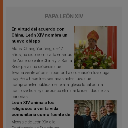
PAPA LEÓN XIV
En virtud del acuerdo con
China, León XIV nombra un
nuevo obispo
Mons. Chang Yanfeng, de 42
años, ha sido nombrado en virtud
del Acuerdo entre China y la Santa
Sede para una diócesis que
llevaba veinte años sin pastor. La ordenación tuvo lugar
hoy. Pero hace tres semanas antes tuvo que
comprometer públicamente a la Iglesia local con la
controvertida ley que busca eliminar la identidad de las
minorías.
León XIV anima a los
religiosos a ver la vida
comunitaria como fuente de
inspiración y santificación
Mensaje de León XIV a la