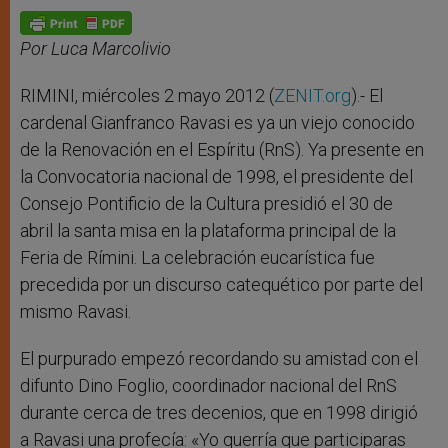
A
n
o
e
p
g
o
r
p
e
k
r
Por Luca Marcolivio
RIMINI, miércoles 2 mayo 2012 (
ZENIT.org
).- El
cardenal Gianfranco Ravasi es ya un viejo conocido
de la Renovación en el Espíritu (RnS). Ya presente en
la Convocatoria nacional de 1998, el presidente del
Consejo Pontificio de la Cultura presidió el 30 de
abril la santa misa en la plataforma principal de la
Feria de Rímini. La celebración eucarística fue
precedida por un discurso catequético por parte del
mismo Ravasi.
El purpurado empezó recordando su amistad con el
difunto Dino Foglio, coordinador nacional del RnS
durante cerca de tres decenios, que en 1998 dirigió
a Ravasi una profecía: «Yo querría que participaras