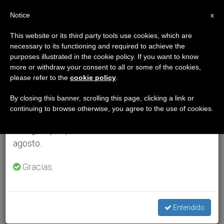
ES
Notice
×
x
Aviso importante
This website or its third party tools use cookies, which are
necessary to its functioning and required to achieve the
Del 27 de julio al 7 de agosto haremos la pausa
purposes illustrated in the cookie policy. If you want to know
anual, aprovechando que en el periodo de verano
more or withdraw your consent to all or some of the cookies,
please refer to the
cookie policy
.
se generan menos informaciones y también el
consumo de las mismas disminuye.
By closing this banner, scrolling this page, clicking a link or
continuing to browse otherwise, you agree to the use of cookies.
Retomamos el trabajo ordinario de las ediciones
en inglés y español de ZENIT el lunes 10 de
agosto.
Gracias.
Entendido