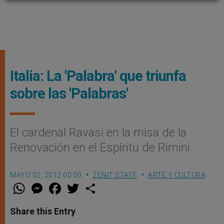
Italia: La 'Palabra' que triunfa
sobre las 'Palabras'
El cardenal Ravasi en la misa de la
Renovación en el Espíritu de Rimini
MAYO 02, 2012 00:00
ZENIT STAFF
ARTE Y CULTURA
W
M
F
T
S
h
e
a
w
h
a
s
c
i
a
t
s
e
t
r
Share this Entry
s
e
b
t
e