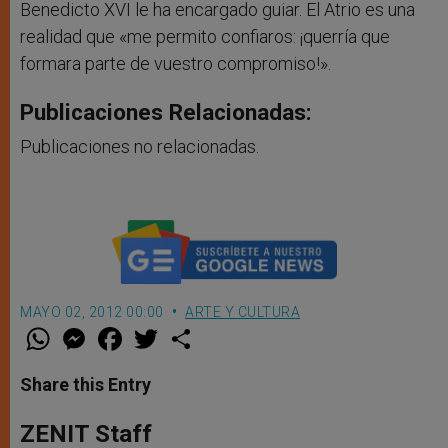
Benedicto XVI le ha encargado guiar. El Atrio es una
realidad que «me permito confiaros: ¡querría que
formara parte de vuestro compromiso!».
Publicaciones Relacionadas:
Publicaciones no relacionadas.
MAYO 02, 2012 00:00
ARTE Y CULTURA
W
M
F
T
S
h
e
a
w
h
a
s
c
i
a
t
s
e
t
r
Share this Entry
s
e
b
t
e
A
n
o
e
p
g
o
r
ZENIT Staff
p
e
k