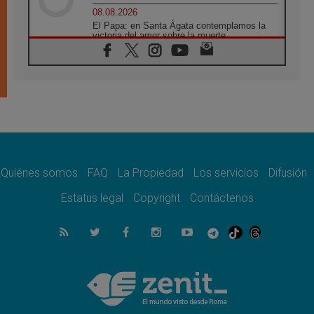
08.08.2026
El Papa: en Santa Ágata contemplamos la
victoria del amor sobre la muerte
08.08.2026
León XIV visitará el Santuario de la Madre
del Buen Consejo de Genazzano
07.08.2026
Filipinas: el Vicariato Apostólico de Calapán
se convierte en diócesis
07.08.2026
Honduras: Los desplazados invisibles de una
crisis olvidada
Quiénes somos
FAQ
La Propiedad
Los servicios
Difusión
07.08.2026
Bokalic: "En Argentina el Papa León señalará
Estatus legal
Copyright
Contáctenos
el compromiso del cristiano"
07.08.2026
La matanza de niños en Gaza no cesa: 300
muertos en 300 días
07.08.2026
Tagle: La guerra desfigura el mundo, solo la
revelación de Dios lo transfigura