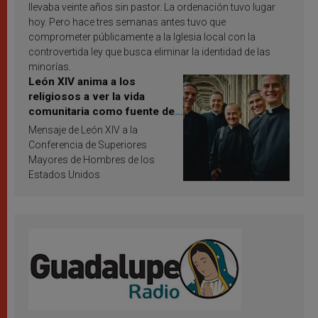
llevaba veinte años sin pastor. La ordenación tuvo lugar
hoy. Pero hace tres semanas antes tuvo que
comprometer públicamente a la Iglesia local con la
controvertida ley que busca eliminar la identidad de las
minorías.
León XIV anima a los
religiosos a ver la vida
comunitaria como fuente de
inspiración y santificación
Mensaje de León XIV a la
Conferencia de Superiores
Mayores de Hombres de los
Estados Unidos