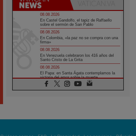
08.08.2026
En Castel Gandolfo, el tapiz de Raffaello
sobre el sermón de San Pablo
08.08.2026
En Colombia, «la paz no se compra con una
firma»
08.08.2026
En Venezuela celebraron los 416 años del
Santo Cristo de La Grita
08.08.2026
El Papa: en Santa Ágata contemplamos la
victoria del amor sobre la muerte
08.08.2026
León XIV visitará el Santuario de la Madre
del Buen Consejo de Genazzano
07.08.2026
Filipinas: el Vicariato Apostólico de Calapán
se convierte en diócesis
07.08.2026
Honduras: Los desplazados invisibles de una
crisis olvidada