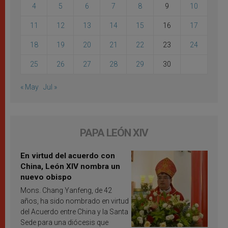
4
5
6
7
8
9
10
11
12
13
14
15
16
17
18
19
20
21
22
23
24
25
26
27
28
29
30
« May
Jul »
PAPA LEÓN XIV
En virtud del acuerdo con
China, León XIV nombra un
nuevo obispo
Mons. Chang Yanfeng, de 42
años, ha sido nombrado en virtud
del Acuerdo entre China y la Santa
Sede para una diócesis que