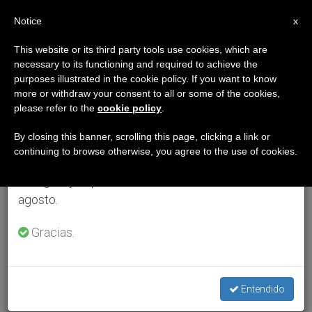
ES
Notice
×
x
Aviso importante
This website or its third party tools use cookies, which are
necessary to its functioning and required to achieve the
Del 27 de julio al 7 de agosto haremos la pausa
purposes illustrated in the cookie policy. If you want to know
anual, aprovechando que en el periodo de verano
more or withdraw your consent to all or some of the cookies,
please refer to the
cookie policy
.
se generan menos informaciones y también el
consumo de las mismas disminuye.
By closing this banner, scrolling this page, clicking a link or
continuing to browse otherwise, you agree to the use of cookies.
Retomamos el trabajo ordinario de las ediciones
en inglés y español de ZENIT el lunes 10 de
agosto.
Gracias.
Entendido