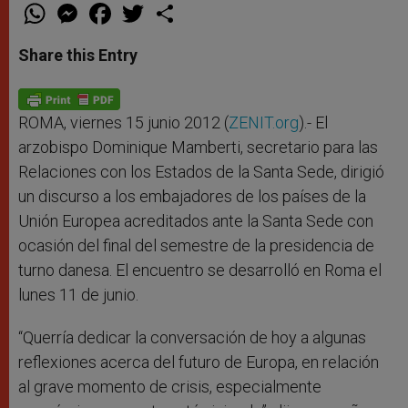
W
M
F
T
S
h
e
a
w
h
a
s
c
i
a
t
s
e
t
r
Share this Entry
s
e
b
t
e
A
n
o
e
p
g
o
r
p
e
k
r
ROMA, viernes 15 junio 2012 (
ZENIT.org
).- El
arzobispo Dominique Mamberti, secretario para las
Relaciones con los Estados de la Santa Sede, dirigió
un discurso a los embajadores de los países de la
Unión Europea acreditados ante la Santa Sede con
ocasión del final del semestre de la presidencia de
turno danesa. El encuentro se desarrolló en Roma el
lunes 11 de junio.
“Querría dedicar la conversación de hoy a algunas
reflexiones acerca del futuro de Europa, en relación
al grave momento de crisis, especialmente