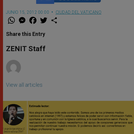
JUNIO 15, 2012 00:00
CIUDAD DEL VATICANO
W
M
F
T
S
h
e
a
w
h
a
s
c
i
a
t
s
e
t
r
Share this Entry
s
e
b
t
e
A
n
o
e
p
g
o
r
ZENIT Staff
p
e
k
r
View all articles