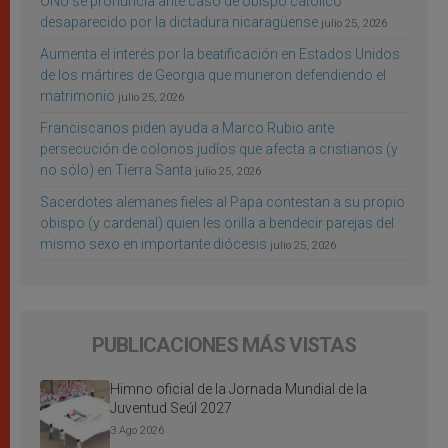
ONU se pronuncia ante caso de obispo católico
desaparecido por la dictadura nicaragüense
julio 25, 2026
Aumenta el interés por la beatificación en Estados Unidos
de los mártires de Georgia que murieron defendiendo el
matrimonio
julio 25, 2026
Franciscanos piden ayuda a Marco Rubio ante
persecución de colonos judíos que afecta a cristianos (y
no sólo) en Tierra Santa
julio 25, 2026
Sacerdotes alemanes fieles al Papa contestan a su propio
obispo (y cardenal) quien les orilla a bendecir parejas del
mismo sexo en importante diócesis
julio 25, 2026
PUBLICACIONES MÁS VISTAS
Himno oficial de la Jornada Mundial de la
Juventud Seúl 2027
3 Ago 2026