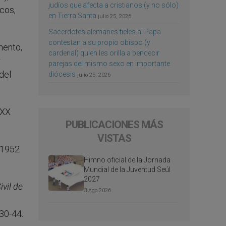
judíos que afecta a cristianos (y no sólo)
cos,
en Tierra Santa
julio 25, 2026
Sacerdotes alemanes fieles al Papa
contestan a su propio obispo (y
mento,
cardenal) quien les orilla a bendecir
r
parejas del mismo sexo en importante
del
diócesis
julio 25, 2026
XXX
PUBLICACIONES MÁS
VISTAS
 1952
Himno oficial de la Jornada
Mundial de la Juventud Seúl
2027
ivil de
3 Ago 2026
 30-44.