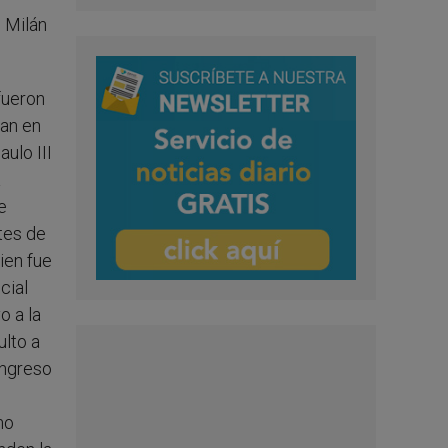
, Milán
fueron
an en
ulo III
a
e
tes de
ien fue
cial
o a la
ulto a
ongreso
mo