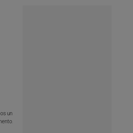
mos un
mento.