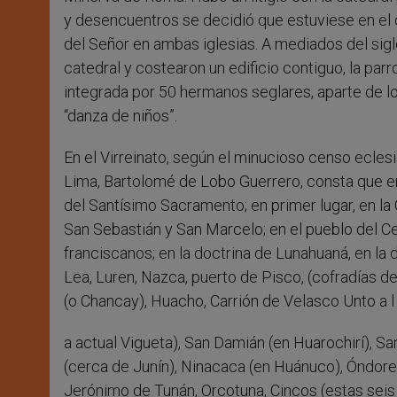
y desencuentros se decidió que estuviese en el 
del Señor en ambas iglesias. A mediados del sigl
catedral y costearon un edificio contiguo, la par
integrada por 50 hermanos seglares, aparte de lo
“danza de niños”.
En el Virreinato, según el minucioso censo ecles
Lima, Bartolomé de Lobo Guerrero, consta que en c
del Santísimo Sacramento; en primer lugar, en la
San Sebastián y San Marcelo; en el pueblo del Cer
franciscanos; en la doctrina de Lunahuaná, en la 
Lea, Luren, Nazca, puerto de Pisco, (cofradías d
(o Chancay), Huacho, Carrión de Velasco Unto a l
a actual Vigueta), San Damián (en Huarochirí), S
(cerca de Junín), Ninacaca (en Huánuco), Óndore
Jerónimo de Tunán, Orcotuna, Cincos (estas seis ú