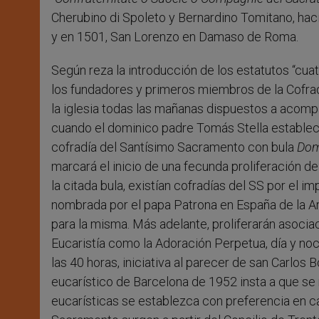
Cherubino di Spoleto y Bernardino Tomitano, haci
y en 1501, San Lorenzo en Damaso de Roma.
Según reza la introducción de los estatutos “cua
los fundadores y primeros miembros de la Cofra
la iglesia todas las mañanas dispuestos a acompañ
cuando el dominico padre Tomás Stella estableci
cofradía del Santísimo Sacramento con bula
Dom
marcará el inicio de una fecunda proliferación d
la citada bula, existían cofradías del SS por el 
nombrada por el papa Patrona en España de la Arc
para la misma. Más adelante, proliferarán asociac
Eucaristía como la Adoración Perpetua, día y noch
las 40 horas, iniciativa al parecer de san Carlo
eucarístico de Barcelona de 1952 insta a que se
eucarísticas se establezca con preferencia en ca