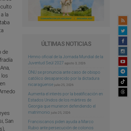
 culto
a la
staba
ta
ÚLTIMAS NOTICIAS
o de
Himno oficial de la Jornada Mundial de la
fradía
Juventud Seúl 2027
agosto 3, 2026
 Ana,
ONU se pronuncia ante caso de obispo
 los
católico desaparecido por la dictadura
 en
nicaragüense
julio 25, 2026
 Arnedo
Aumenta el interés por la beatificación en
Estados Unidos de los mártires de
Georgia que murieron defendiendo el
matrimonio
Reyes
julio 25, 2026
i, San
Franciscanos piden ayuda a Marco
Rubio ante persecución de colonos
s),