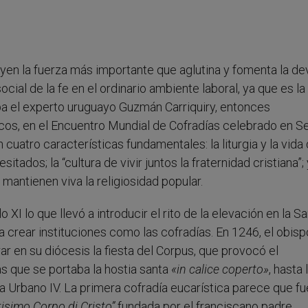
en la fuerza más importante que aglutina y fomenta la de
ocial de la fe en el ordinario ambiente laboral, ya que es la
aba el experto uruguayo Guzmán Carriquiry, entonces
icos, en el Encuentro Mundial de Cofradías celebrado en Se
cuatro características fundamentales: la liturgia y la vida
tados; la “cultura de vivir juntos la fraternidad cristiana”; 
 mantienen viva la religiosidad popular.
o XI lo que llevó a introducir el rito de la elevación en la S
a crear instituciones como las cofradías. En 1246, el obis
 en su diócesis la fiesta del Corpus, que provocó el
as que se portaba la hostia santa
«in calice coperto»
, hasta 
 Urbano IV. La primera cofradía eucarística parece que fu
isimo Corpo di Cristo”
fundada por el franciscano padre