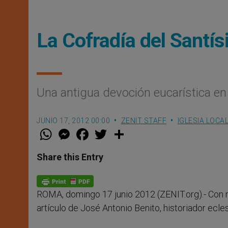
La Cofradía del Santí
Una antigua devoción eucarística en
JUNIO 17, 2012 00:00
ZENIT STAFF
IGLESIA LOCA
W
M
F
T
S
h
e
a
w
h
a
s
c
i
a
t
s
e
t
r
Share this Entry
s
e
b
t
e
A
n
o
e
p
g
o
r
p
e
k
ROMA, domingo 17 junio 2012 (ZENIT.org).- Con 
r
artículo de José Antonio Benito, historiador ecle