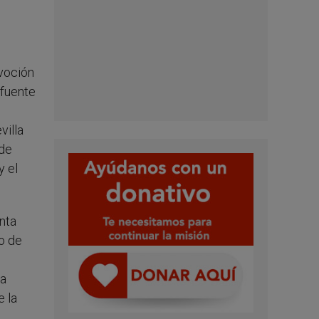
voción
 fuente
villa
 de
y el
anta
po de
la
e la