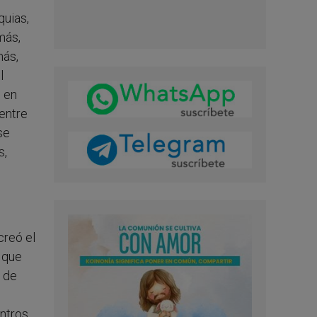
quias,
más,
más,
l
s en
 entre
se
s,
creó el
r que
a de
ntros