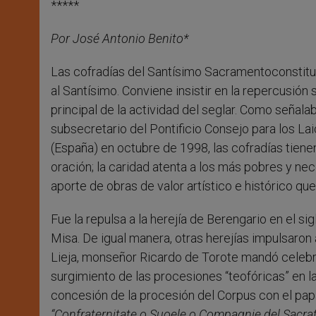
*****
Por José Antonio Benito*
Las cofradías del Santísimo Sacramentoconstituy
al Santísimo. Conviene insistir en la repercusión s
principal de la actividad del seglar. Como señal
subsecretario del Pontificio Consejo para los La
(España) en octubre de 1998, las cofradías tienen 
oración; la caridad atenta a los más pobres y necesi
aporte de obras de valor artístico e histórico que
Fue la repulsa a la herejía de Berengario en el sigl
Misa. De igual manera, otras herejías impulsaron 
Lieja, monseñor Ricardo de Torote mandó celebrar
surgimiento de las procesiones “teofóricas” en l
concesión de la procesión del Corpus con el papa
“Confraternitate o Suoele o Compagnie del Sacrat