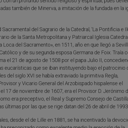
 con un profundo sentido religioso y espiritual, pues defie
madas también de Minerva, a imitación de la fundada en la i
acramental del Sagrario de la Catedral, ‘La Pontificia e Il
rio de la Santa Metropolitana y Patriarcal Iglesia Catedra
La Loca del Sacramento», en 1511, año en que llegó a Sevil
 Católico y de su segunda esposa Germana de Foix. Traía 
a el 21 de agosto de 1508 por el papa Julio II, concedie
as eucarísticas que se iban instituyendo bajo el patrocinio 
es del siglo XVI se había extraviado la primitiva Regla,
rovisor y Vicario General del Arzobispado hispalense el
el 17 de noviembre de 1607, era el Provisor D. Jerónimo 
Como era preceptivo, el Real y Supremo Consejo de Castill
 últimas por las que se rige datan del 26 de abril de 1993
es, desde el de Lille en 1881, se ha incentivado la devoci
e ha preconizado como excelente medio la erección de la