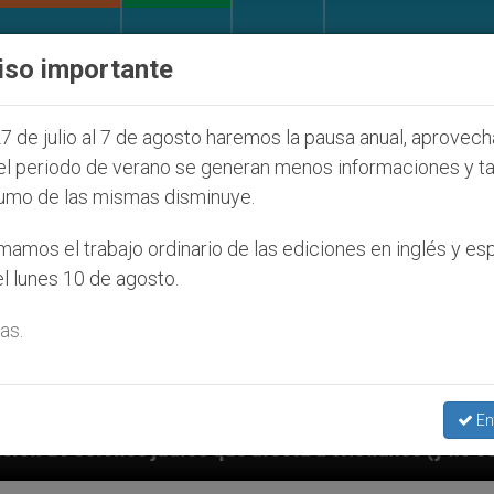
IGLESIA Y MUNDO
DOCUMENTOS
DONATIVOS
iso importante
7 de julio al 7 de agosto haremos la pausa anual, aprovec
el periodo de verano se generan menos informaciones y t
umo de las mismas disminuye.
amos el trabajo ordinario de las ediciones en inglés y es
l lunes 10 de agosto.
as.
En
s que afecta a cristianos (y no sólo) en Tierra Santa