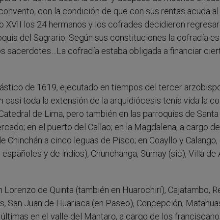
convento, con la condición de que con sus rentas acuda al
o XVII los 24 hermanos y los cofrades decidieron regresar 
roquia del Sagrario. Según sus constituciones la cofradía e
s sacerdotes…La cofradía estaba obligada a financiar cier
iástico de 1619, ejecutado en tiempos del tercer arzobisp
asi toda la extensión de la arquidiócesis tenía vida la co
 Catedral de Lima, pero también en las parroquias de Santa
cado; en el puerto del Callao; en la Magdalena, a cargo de
de Chinchán a cinco leguas de Pisco; en Coayllo y Calango,
e españoles y de indios), Chunchanga, Sumay (sic), Villa de
an Lorenzo de Quinta (también en Huarochirí), Cajatambo, 
s, San Juan de Huariaca (en Paseo), Concepción, Matahuas
ltimas en el valle del Mantaro, a cargo de los franciscano