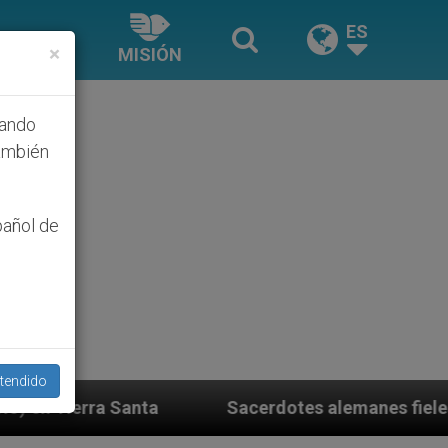
ES
×
MISIÓN
hando
ambién
pañol de
tendido
Sacerdotes alemanes fieles al Papa contestan a