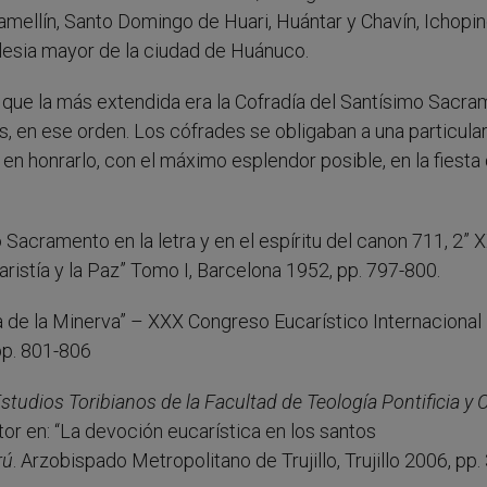
amellín, Santo Domingo de Huari, Huántar y Chavín, Ichopin
glesia mayor de la ciudad de Huánuco.
a que la más extendida era la Cofradía del Santísimo Sacra
, en ese orden. Los cófrades se obligaban a una particula
en honrarlo, con el máximo esplendor posible, en la fiesta 
Sacramento en la letra y en el espíritu del canon 711, 2” 
ristía y la Paz” Tomo I, Barcelona 1952, pp. 797-800.
ía de la Minerva” – XXX Congreso Eucarístico Internacional
pp. 801-806
studios Toribianos de la Facultad de Teología Pontificia y C
tor en: “La devoción eucarística en los santos
rú
. Arzobispado Metropolitano de Trujillo, Trujillo 2006, pp.