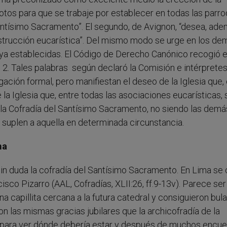
otos para que se trabaje por establecer en todas las parro
antísimo Sacramento”. El segundo, de Avignon, “desea, ade
strucción eucarística”. Del mismo modo se urge en los de
 ya establecidas. El Código de Derecho Canónico recogió e
2. Tales palabras según declaró la Comisión e intérprete
ación formal, pero manifiestan el deseo de la Iglesia que,
la Iglesia que, entre todas las asociaciones eucarísticas, 
 la Cofradía del Santísimo Sacramento, no siendo las demá
 suplen a aquella en determinada circunstancia.
ma
sin duda la cofradía del Santísimo Sacramento. En Lima se 
sco Pizarro (AAL, Cofradías, XLII:26, ff.9-13v). Parece se
a capillita cercana a la futura catedral y consiguieron bul
las mismas gracias jubilares que la archicofradía de la
l para ver dónde debería estar y después de muchos encue