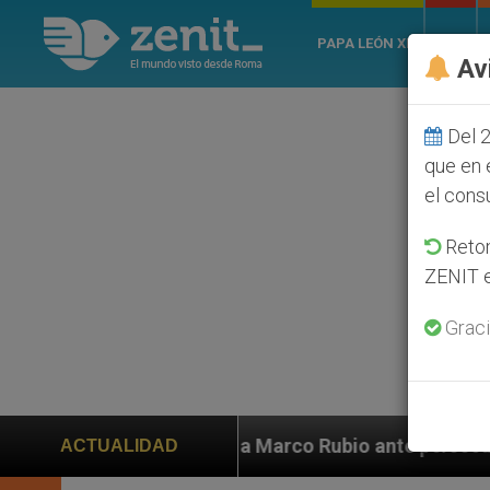
PAPA LEÓN XIV
ROMA
Av
Del 2
que en 
el cons
Retom
ZENIT e
Graci
ayuda a Marco Rubio ante persecución de colonos judío
ACTUALIDAD