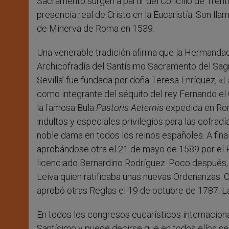
Sacramento surgen a partir del Concilio de Trento
presencia real de Cristo en la Eucaristía. Son lla
de Minerva de Roma en 1539.
Una venerable tradición afirma que la Hermandad S
Archicofradía del Santísimo Sacramento del Sagra
Sevilla’ fue fundada por doña Teresa Enríquez, «
como integrante del séquito del rey Fernando el
la famosa Bula
Pastoris Aeternis
expedida en Rom
indultos y especiales privilegios para las cofradí
noble dama en todos los reinos españoles. A final
aprobándose otra el 21 de mayo de 1589 por el P
licenciado Bernardino Rodríguez. Poco después, 
Leiva quien ratificaba unas nuevas Ordenanzas. 
aprobó otras Reglas el 19 de octubre de 1787. Las
En todos los congresos eucarísticos internacional
Santísimo y puede decirse que en todos ellos s