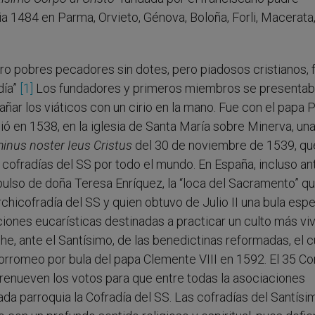
a 1484 en Parma, Orvieto, Génova, Boloña, Forli, Macerata
tro pobres pecadores sin dotes, pero piadosos cristianos, 
día”
[1]
Los fundadores y primeros miembros se presentab
ar los viáticos con un cirio en la mano. Fue con el papa Pa
ó en 1538, en la iglesia de Santa María sobre Minerva, un
inus noster Ieus Cristus
del 30 de noviembre de 1539, qu
e cofradías del SS por todo el mundo. En España, incluso an
impulso de doña Teresa Enríquez, la “loca del Sacramento” qu
hicofradía del SS y quien obtuvo de Julio II una bula espe
iones eucarísticas destinadas a practicar un culto más viv
e, ante el Santísimo, de las benedictinas reformadas, el c
s Borromeo por bula del papa Clemente VIII en 1592. El 35 C
 renueven los votos para que entre todas la asociaciones
da parroquia la Cofradía del SS. Las cofradías del Santísi