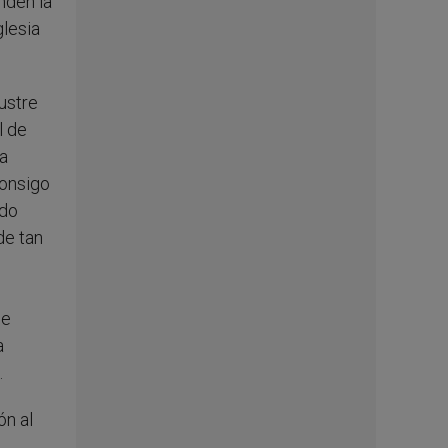
nden la
glesia
ustre
l de
la
consigo
ndo
de tan
de
a
.
ón al