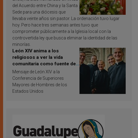
del Acuerdo entre China y la Santa
Sede para una diócesis que
llevaba veinte años sin pastor. La ordenación tuvo lugar
hoy. Pero hace tres semanas antes tuvo que
comprometer públicamente a la Iglesia local con la
controvertida ley que busca eliminar la identidad de las
minorías.
León XIV anima a los
religiosos a ver la vida
comunitaria como fuente de
inspiración y santificación
Mensaje de León XIV a la
Conferencia de Superiores
Mayores de Hombres de los
Estados Unidos