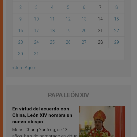
2
3
4
5
6
7
8
9
10
11
12
13
14
15
16
17
18
19
20
21
22
23
24
25
26
27
28
29
30
31
« Jun
Ago »
PAPA LEÓN XIV
En virtud del acuerdo con
China, León XIV nombra un
nuevo obispo
Mons. Chang Yanfeng, de 42
años, ha sido nombrado en virtud