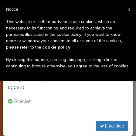
ES
Notice
×
x
Aviso importante
This website or its third party tools use cookies, which are
necessary to its functioning and required to achieve the
Del 27 de julio al 7 de agosto haremos la pausa
purposes illustrated in the cookie policy. If you want to know
Escuchar a los profetas para
anual, aprovechando que en el periodo de verano
more or withdraw your consent to all or some of the cookies,
please refer to the
cookie policy
.
se generan menos informaciones y también el
profetizar
consumo de las mismas disminuye.
By closing this banner, scrolling this page, clicking a link or
continuing to browse otherwise, you agree to the use of cookies.
Retomamos el trabajo ordinario de las ediciones
Comentario al evangelio del Domingo
en inglés y español de ZENIT el lunes 10 de
14º del Tiempo Ordinario/B
agosto.
JULIO 06, 2012 00:00
ZENIT STAFF
ESPIRITUALIDAD
Gracias.
W
M
F
T
S
h
e
a
w
h
a
s
c
i
a
t
s
e
t
r
Share this Entry
s
e
b
t
e
Entendido
A
n
o
e
p
g
o
r