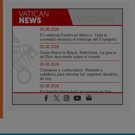
05.08.2026
El cardenal Parolin en México: Toda la
sociedad necesita el mensaje del Evangelio
05.08.2026
Santa María la Mayor, Makrickas: La gracia
de Dios desciende sobre el mundo
05.08.2026
Cristianos y confucianos: Respeto y
sabiduría para afrontar los urgentes desafíos
de hoy
05.08.2026
En marcha hacia Asís en nombre de San
Francisco, a la espera de León
05.08.2026
Venezuela, Padre Pagniello: "En medio del
dolor, una Iglesia que no se rinde"
05.08.2026
La Fuerza del "Círculo de Héroes" con el
Papa en la Audiencia General