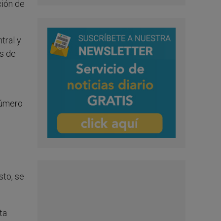
ción de
tral y
s de
número
sto, se
ta