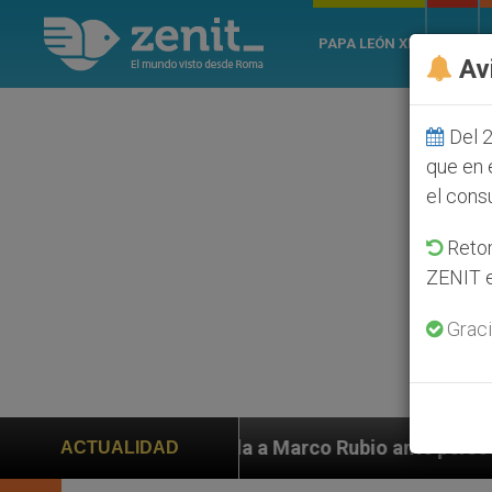
PAPA LEÓN XIV
ROMA
Av
Del 2
que en 
el cons
Retom
ZENIT e
Graci
ayuda a Marco Rubio ante persecución de colonos judío
ACTUALIDAD