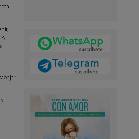
está
cir,
. A
os
abajar.
no