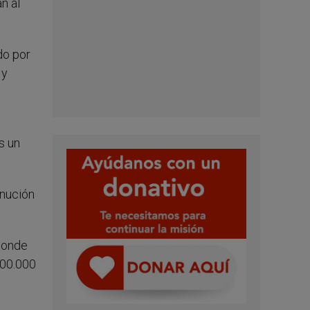
n al
do por
 y
s un
inución
 donde
700.000