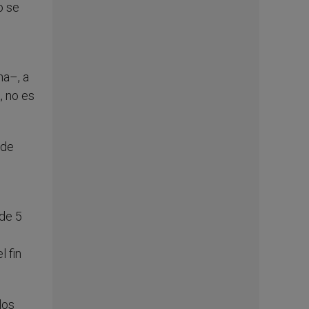
o se
na–, a
, no es
 de
 de 5
 fin
los