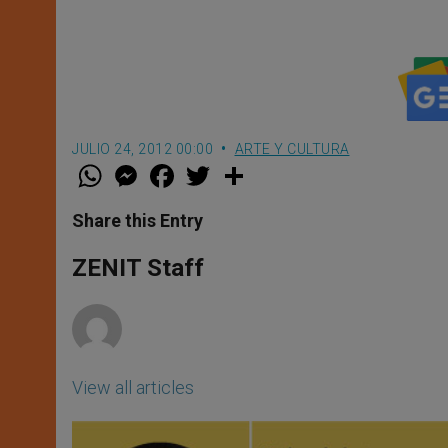
JULIO 24, 2012 00:00
ARTE Y CULTURA
W
M
F
T
S
h
e
a
w
h
a
s
c
i
a
t
s
e
t
r
Share this Entry
s
e
b
t
e
A
n
o
e
p
g
o
r
ZENIT Staff
p
e
k
r
View all articles