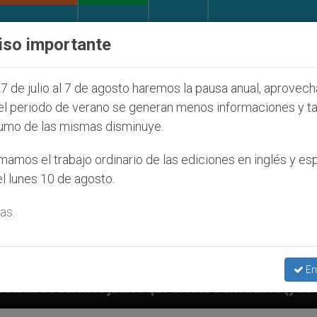
IGLESIA Y MUNDO
DOCUMENTOS
DONATIVOS
iso importante
7 de julio al 7 de agosto haremos la pausa anual, aprovec
el periodo de verano se generan menos informaciones y t
umo de las mismas disminuye.
amos el trabajo ordinario de las ediciones en inglés y es
l lunes 10 de agosto.
as.
En
s que afecta a cristianos (y no sólo) en Tierra Santa