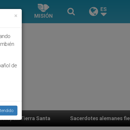
ES
×
MISIÓN
hando
ambién
pañol de
tendido
Sacerdotes alemanes fieles al Papa contestan a