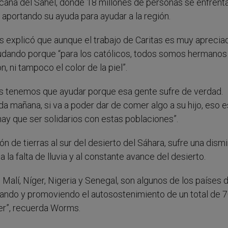
cana del Sahel, donde 18 millones de personas se enfrenta
 aportando su ayuda para ayudar a la región.
 explicó que aunque el trabajo de Caritas es muy aprecia
ayudando porque “para los católicos, todos somos hermanos
n, ni tampoco el color de la piel”.
s tenemos que ayudar porque esa gente sufre de verdad.
a mañana, si va a poder dar de comer algo a su hijo, eso e
hay que ser solidarios con estas poblaciones”.
ón de tierras al sur del desierto del Sáhara, sufre una dism
 la falta de lluvia y al constante avance del desierto.
 Malí, Níger, Nigeria y Senegal, son algunos de los países
ntando y promoviendo el autosostenimiento de un total de 
er”, recuerda Worms.