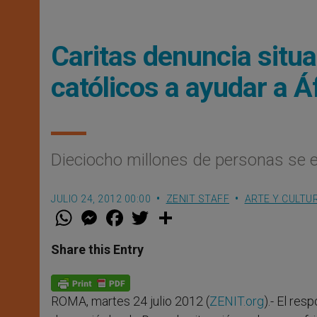
Caritas denuncia situa
católicos a ayudar a Á
Dieciocho millones de personas se e
JULIO 24, 2012 00:00
ZENIT STAFF
ARTE Y CULTU
W
M
F
T
S
h
e
a
w
h
a
s
c
i
a
t
s
e
t
r
Share this Entry
s
e
b
t
e
A
n
o
e
p
g
o
r
p
e
k
ROMA, martes 24 julio 2012 (
ZENIT.org
).- El re
r