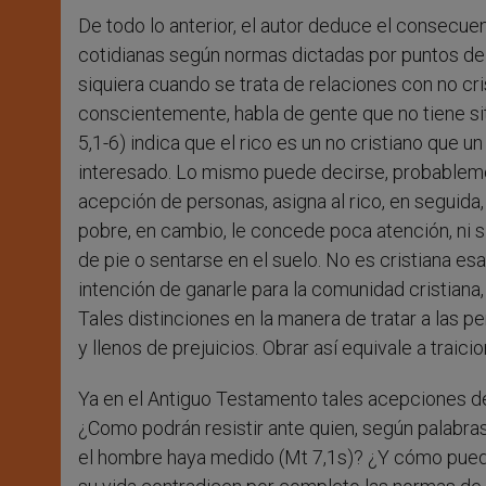
De todo lo anterior, el autor deduce el consecu
cotidianas según normas dictadas por puntos de vi
siquiera cuando se trata de relaciones con no cri
conscientemente, habla de gente que no tiene siti
5,1-6) indica que el rico es un no cristiano que un
interesado. Lo mismo puede decirse, probablemen
acepción de personas, asigna al rico, en seguida, 
pobre, en cambio, le concede poca atención, ni si
de pie o sentarse en el suelo. No es cristiana es
intención de ganarle para la comunidad cristian
Tales distinciones en la manera de tratar a las p
y llenos de prejuicios. Obrar así equivale a traici
Ya en el Antiguo Testamento tales acepciones de
¿Como podrán resistir ante quien, según palabr
el hombre haya medido (Mt 7,1s)? ¿Y cómo puede a