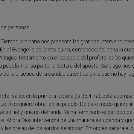
ón de personas
l Tiempo ordinario nos presenta las grandes intervenciones
 En el Evangelio es Cristo quien, compadecido, dona la cur
Antiguo Testamento en el episodio del profeta Isaías quie
 pueblo. Por su parte, la lectura del apóstol Santiago nos 
 de la práctica de la caridad auténtica en la que no hay lu
ofeta Isaías, en la primera lectura (Is 35,4-7a), está acomp
ue Dios quiere obrar en su pueblo. De este modo quiere in
e es fiel y que no defrauda. Ya ha terminado el período de
os. Ahora Dios intervendrá de una manera estupenda y gra
 las orejas de los sordos se abrirán. Entonces saltará el 