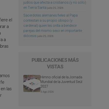
judíos que afecta a cristianos (y no sólo)
en Tierra Santa
julio 25, 2026
Sacerdotes alemanes fieles al Papa
iere el
contestan a su propio obispo (y
cardenal) quien les orilla a bendecir
rar a
parejas del mismo sexo en importante
a
diócesis
julio 25, 2026
ra a
abras
PUBLICACIONES MÁS
VISTAS
stamos
Himno oficial de la Jornada
 fe
Mundial de la Juventud Seúl
2027
 en las
3 Ago 2026
r