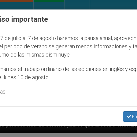
IGLESIA Y MUNDO
DOCUMENTOS
DONATIVOS
iso importante
7 de julio al 7 de agosto haremos la pausa anual, aprovec
el periodo de verano se generan menos informaciones y t
umo de las mismas disminuye.
amos el trabajo ordinario de las ediciones en inglés y es
l lunes 10 de agosto.
as.
En
 judíos que afecta a cristianos (y no sólo) en Tierra