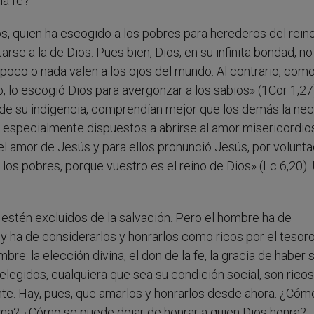
la fe?
s, quien ha escogido a los pobres para herederos del reino
rse a la de Dios. Pues bien, Dios, en su infinita bondad, no
e poco o nada valen a los ojos del mundo. Al contrario, com
, lo escogió Dios para avergonzar a los sabios» (1Cor 1,27
de su indigencia, comprendían mejor que los demás la ne
í especialmente dispuestos a abrirse al amor misericordio
e el amor de Jesús y para ellos pronunció Jesús, por volunt
los pobres, porque vuestro es el reino de Dios» (Lc 6,20).
 estén excluidos de la salvación. Pero el hombre ha de
y ha de considerarlos y honrarlos como ricos por el tesoro
re: la elección divina, el don de la fe, la gracia de haber 
legidos, cualquiera que sea su condición social, son ricos
te. Hay, pues, que amarlos y honrarlos desde ahora. ¿Cóm
ama? ¿Cómo se puede dejar de honrar a quien Dios honra?