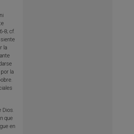
ni
te
-8; cf.
 siente
r la
tante
edarse
 por la
pobre.
ciales
 Dios.
on que
igue en