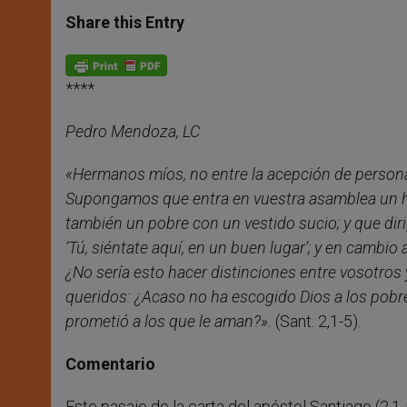
a
s
c
i
a
t
s
e
t
r
Share this Entry
s
e
b
t
e
A
n
o
e
p
g
o
r
p
e
k
****
r
Pedro Mendoza, LC
«Hermanos míos, no entre la acepción de personas
Supongamos que entra en vuestra asamblea un hom
también un pobre con un vestido sucio; y que dirig
‘Tú, siéntate aquí, en un buen lugar’; y en cambio al
¿No sería esto hacer distinciones entre vosotros
queridos: ¿Acaso no ha escogido Dios a los pobr
prometió a los que le aman?».
(Sant. 2,1-5).
Comentario
Este pasaje de la carta del apóstol Santiago (2,1