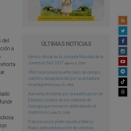
 del
ÚLTIMAS NOTICIAS
ación a
n
Himno oficial de la Jornada Mundial de la
Juventud Seúl 2027
exhorta
agosto 3, 2026
gar
ONU se pronuncia ante caso de obispo
católico desaparecido por la dictadura
nicaragüense
julio 25, 2026
añado
Aumenta el interés por la beatificación en
Estados Unidos de los mártires de
fundir
Georgia que murieron defendiendo el
matrimonio
julio 25, 2026
ndiosa:
Franciscanos piden ayuda a Marco
cojo
Rubio ante persecución de colonos