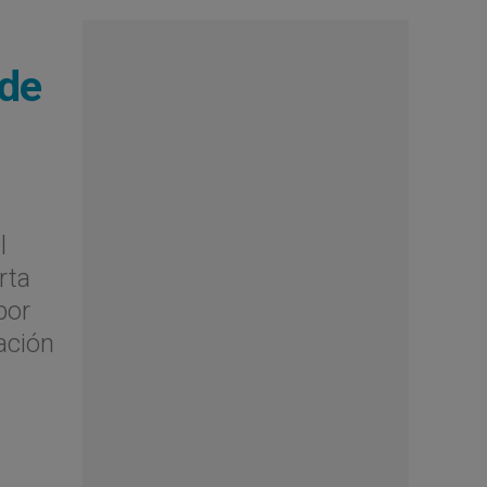
 de
l
rta
por
ación