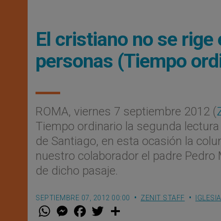
El cristiano no se rige
personas (Tiempo ordin
ROMA, viernes 7 septiembre 2012 (
Tiempo ordinario la segunda lectura
de Santiago, en esta ocasión la colu
nuestro colaborador el padre Pedro M
de dicho pasaje.
SEPTIEMBRE 07, 2012 00:00
ZENIT STAFF
IGLESI
W
M
F
T
S
h
e
a
w
h