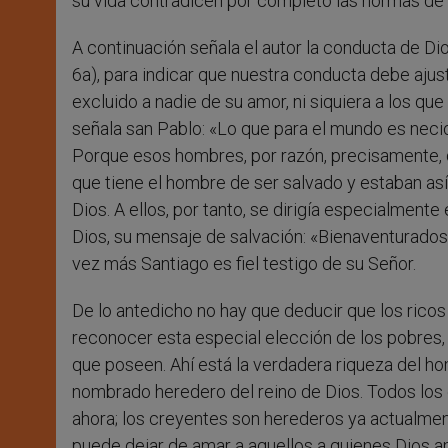
su vida contradicen por completo las normas de 
A continuación señala el autor la conducta de Dio
6a), para indicar que nuestra conducta debe ajusta
excluido a nadie de su amor, ni siquiera a los qu
señala san Pablo: «Lo que para el mundo es necio
Porque esos hombres, por razón, precisamente, 
que tiene el hombre de ser salvado y estaban as
Dios. A ellos, por tanto, se dirigía especialment
Dios, su mensaje de salvación: «Bienaventurados 
vez más Santiago es fiel testigo de su Señor.
De lo antedicho no hay que deducir que los ricos
reconocer esta especial elección de los pobres, 
que poseen. Ahí está la verdadera riqueza del homb
nombrado heredero del reino de Dios. Todos los e
ahora; los creyentes son herederos ya actualmen
puede dejar de amar a aquellos a quienes Dios 