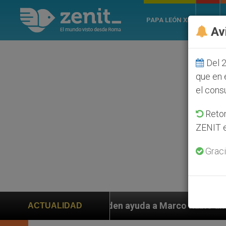
PAPA LEÓN XIV
ROMA
Av
Del 2
que en 
el cons
Retom
ZENIT e
Graci
piden ayuda a Marco Rubio ante persecución de colonos
ACTUALIDAD