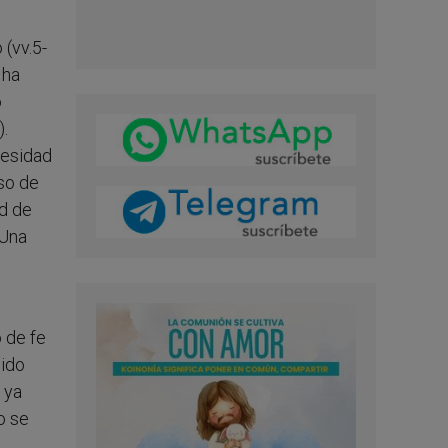
 (vv.5-
 ha
o
).
cesidad
so de
ad de
 Una
 de fe
sido
 ya
o se