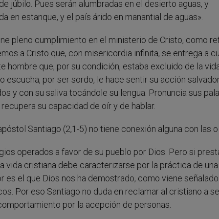
de júbilo. Pues serán alumbradas en el desierto aguas, y
ada en estanque, y el país árido en manantial de aguas».
e pleno cumplimiento en el ministerio de Cristo, como ref
os a Cristo que, con misericordia infinita, se entrega a cu
e hombre que, por su condición, estaba excluido de la vid
o escucha, por ser sordo, le hace sentir su acción salvado
dos y con su saliva tocándole su lengua. Pronuncia sus pal
 recupera su capacidad de oír y de hablar.
apóstol Santiago (2,1-5) no tiene conexión alguna con las o
digios operados a favor de su pueblo por Dios. Pero si pre
a vida cristiana debe caracterizarse por la práctica de una
or es el que Dios nos ha demostrado, como viene señalado
cos. Por eso Santiago no duda en reclamar al cristiano a se
u comportamiento por la acepción de personas.