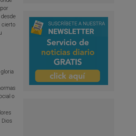
 por
o desde
 cierto
u
a
 gloria
 normas
ocial o
dores
: Dios