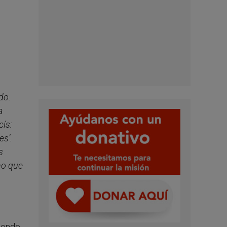
do.
a
cís:
es’.
s
no que
sponde