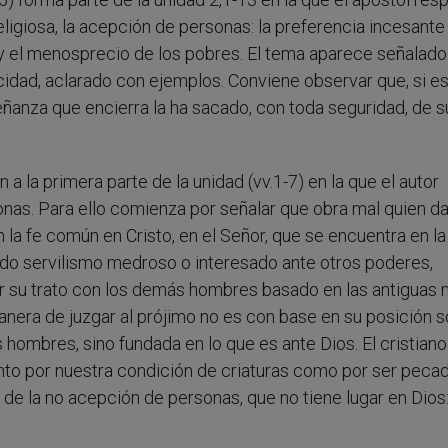
ligiosa, la acepción de personas: la preferencia incesante
, y el menosprecio de los pobres. El tema aparece señalad
acidad, aclarado con ejemplos. Conviene observar que, si es
señanza que encierra la ha sacado, con toda seguridad, de s
a la primera parte de la unidad (vv.1-7) en la que el autor
onas. Para ello comienza por señalar que obra mal quien d
n la fe común en Cristo, en el Señor, que se encuentra en la
 todo servilismo medroso o interesado ante otros poderes,
gir su trato con los demás hombres basado en las antiguas
nera de juzgar al prójimo no es con base en su posición s
s hombres, sino fundada en lo que es ante Dios. El cristiano
nto por nuestra condición de criaturas como por ser peca
a de la no acepción de personas, que no tiene lugar en Dios