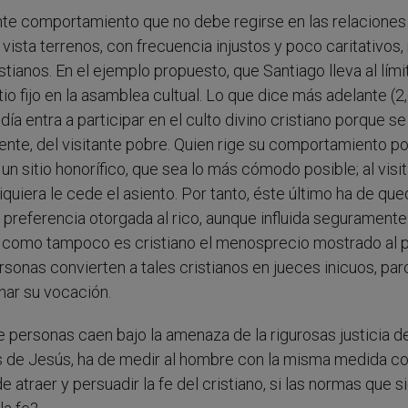
ente comportamiento que no debe regirse en las relaciones
sta terrenos, con frecuencia injustos y poco caritativos, 
stianos. En el ejemplo propuesto, que Santiago lleva al lími
o fijo en la asamblea cultual. Lo que dice más adelante (2,6
 día entra a participar en el culto divino cristiano porque se
te, del visitante pobre. Quien rige su comportamiento po
un sitio honorífico, que sea lo más cómodo posible; al visi
quiera le cede el asiento. Por tanto, éste último ha de qu
a preferencia otorgada al rico, aunque influida seguramente
a, como tampoco es cristiano el menosprecio mostrado al 
ersonas convierten a tales cristianos en jueces inicuos, par
onar su vocación.
 personas caen bajo la amenaza de la rigurosas justicia de
as de Jesús, ha de medir al hombre con la misma medida c
traer y persuadir la fe del cristiano, si las normas que s