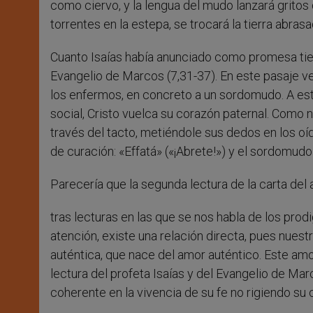
como ciervo, y la lengua del mudo lanzará gritos 
torrentes en la estepa, se trocará la tierra abras
Cuanto Isaías había anunciado como promesa tien
Evangelio de Marcos (7,31-37). En este pasaje vem
los enfermos, en concreto a un sordomudo. A est
social, Cristo vuelca su corazón paternal. Como n
través del tacto, metiéndole sus dedos en los oí
de curación: «Effatá» («¡Abrete!») y el sordomudo
Parecería que la segunda lectura de la carta del 
tras lecturas en las que se nos habla de los pro
atención, existe una relación directa, pues nuestr
auténtica, que nace del amor auténtico. Este am
lectura del profeta Isaías y del Evangelio de Mar
coherente en la vivencia de su fe no rigiendo s