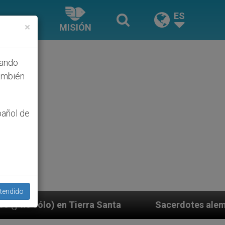
ES
×
MISIÓN
hando
ambién
pañol de
tendido
 Santa
Sacerdotes alemanes fieles al Papa conte