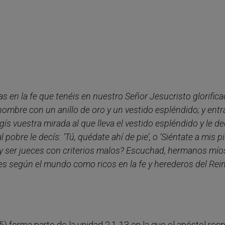
 en la fe que tenéis en nuestro Señor Jesucristo glorifica
bre con un anillo de oro y un vestido espléndido; y entr
ís vuestra mirada al que lleva el vestido espléndido y le de
 pobre le decís: ‘Tú, quédate ahí de pie’, o ‘Siéntate a mis pi
 y ser jueces con criterios malos? Escuchad, hermanos mío
es según el mundo como ricos en la fe y herederos del Rei
-5) forma parte de la unidad 2,1-13 en la que el apóstol re