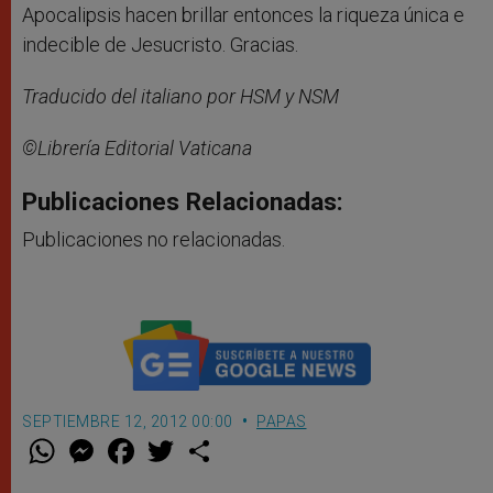
Apocalipsis hacen brillar entonces la riqueza única e
indecible de Jesucristo. Gracias.
Traducido del italiano por HSM y NSM
©Librería Editorial Vaticana
Publicaciones Relacionadas:
Publicaciones no relacionadas.
SEPTIEMBRE 12, 2012 00:00
PAPAS
W
M
F
T
S
h
e
a
w
h
a
s
c
i
a