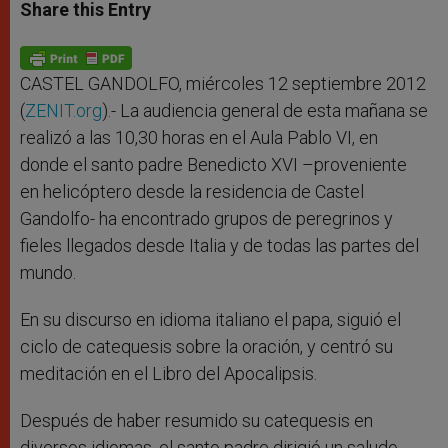
t
s
e
t
r
Share this Entry
s
e
b
t
e
A
n
o
e
p
g
o
r
p
e
k
r
CASTEL GANDOLFO, miércoles 12 septiembre 2012
(
ZENIT.org
).- La audiencia general de esta mañana se
realizó a las 10,30 horas en el Aula Pablo VI, en
donde el santo padre Benedicto XVI –proveniente
en helicóptero desde la residencia de Castel
Gandolfo- ha encontrado grupos de peregrinos y
fieles llegados desde Italia y de todas las partes del
mundo.
En su discurso en idioma italiano el papa, siguió el
ciclo de catequesis sobre la oración, y centró su
meditación en el Libro del Apocalipsis.
Después de haber resumido su catequesis en
diversos idiomas, el santo padre dirigió un saludo