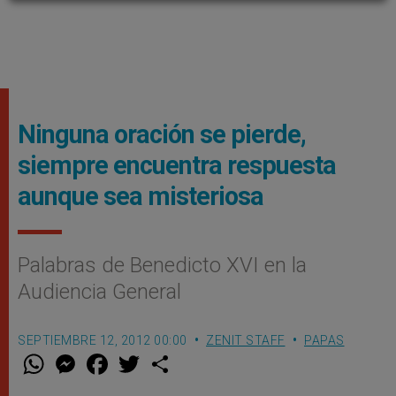
Ninguna oración se pierde,
siempre encuentra respuesta
aunque sea misteriosa
Palabras de Benedicto XVI en la
Audiencia General
SEPTIEMBRE 12, 2012 00:00
ZENIT STAFF
PAPAS
W
M
F
T
S
h
e
a
w
h
a
s
c
i
a