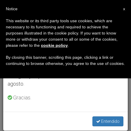
ES
Notice
×
x
Aviso importante
This website or its third party tools use cookies, which are
necessary to its functioning and required to achieve the
Del 27 de julio al 7 de agosto haremos la pausa
purposes illustrated in the cookie policy. If you want to know
anual, aprovechando que en el periodo de verano
more or withdraw your consent to all or some of the cookies,
please refer to the
cookie policy
.
se generan menos informaciones y también el
consumo de las mismas disminuye.
By closing this banner, scrolling this page, clicking a link or
continuing to browse otherwise, you agree to the use of cookies.
Retomamos el trabajo ordinario de las ediciones
en inglés y español de ZENIT el lunes 10 de
agosto.
Gracias.
Entendido