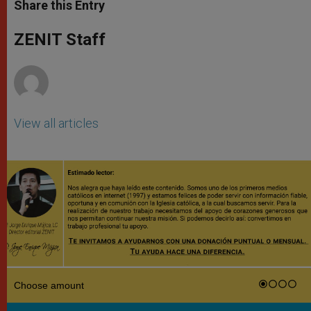
t
s
e
t
r
Share this Entry
s
e
b
t
e
A
n
o
e
p
g
o
r
ZENIT Staff
p
e
k
r
View all articles