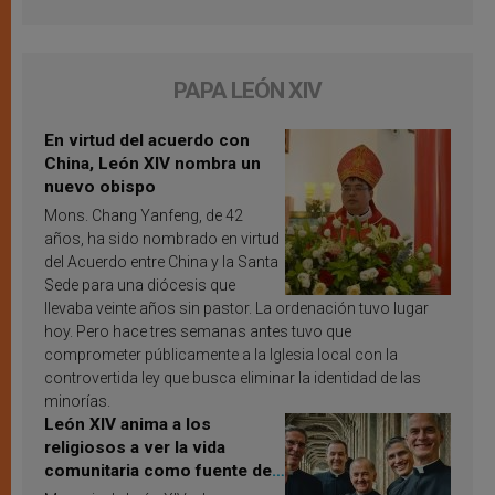
PAPA LEÓN XIV
En virtud del acuerdo con
China, León XIV nombra un
nuevo obispo
Mons. Chang Yanfeng, de 42
años, ha sido nombrado en virtud
del Acuerdo entre China y la Santa
Sede para una diócesis que
llevaba veinte años sin pastor. La ordenación tuvo lugar
hoy. Pero hace tres semanas antes tuvo que
comprometer públicamente a la Iglesia local con la
controvertida ley que busca eliminar la identidad de las
minorías.
León XIV anima a los
religiosos a ver la vida
comunitaria como fuente de
inspiración y santificación