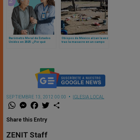
Barómetro Moral de Estados
Obispos de México alzan la voz
Unidos en 2025: ¿Por qué
tras la masacre en un campo
enfermeras siguen liderando y
de fútbol y el ataque a la
qué revela el declive de la
Catedral de Puebla
confianza en el clero?
SEPTIEMBRE 13, 2012 00:00
IGLESIA LOCAL
W
M
F
T
S
h
e
a
w
h
a
s
c
i
a
t
s
e
t
r
Share this Entry
s
e
b
t
e
A
n
o
e
p
g
o
r
ZENIT Staff
p
e
k