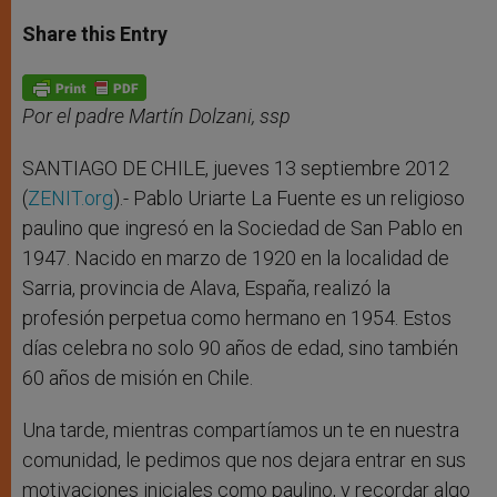
a
s
c
i
a
t
s
e
t
r
Share this Entry
s
e
b
t
e
A
n
o
e
p
g
o
r
p
e
k
r
Por el padre Martín Dolzani, ssp
SANTIAGO DE CHILE, jueves 13 septiembre 2012
(
ZENIT.org
).- Pablo Uriarte La Fuente es un religioso
paulino que ingresó en la Sociedad de San Pablo en
1947. Nacido en marzo de 1920 en la localidad de
Sarria, provincia de Alava, España, realizó la
profesión perpetua como hermano en 1954. Estos
días celebra no solo 90 años de edad, sino también
60 años de misión en Chile.
Una tarde, mientras compartíamos un te en nuestra
comunidad, le pedimos que nos dejara entrar en sus
motivaciones iniciales como paulino, y recordar algo