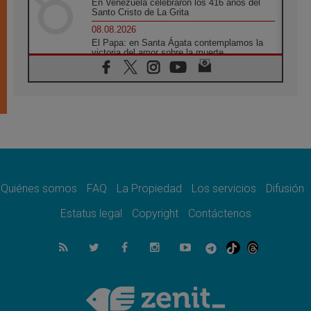
En Venezuela celebraron los 416 años del
Santo Cristo de La Grita
08.08.2026
El Papa: en Santa Ágata contemplamos la
victoria del amor sobre la muerte
08.08.2026
León XIV visitará el Santuario de la Madre
del Buen Consejo de Genazzano
07.08.2026
Filipinas: el Vicariato Apostólico de Calapán
se convierte en diócesis
07.08.2026
Honduras: Los desplazados invisibles de una
crisis olvidada
Quiénes somos
FAQ
La Propiedad
Los servicios
Difusión
07.08.2026
Bokalic: "En Argentina el Papa León señalará
Estatus legal
Copyright
Contáctenos
el compromiso del cristiano"
07.08.2026
La matanza de niños en Gaza no cesa: 300
muertos en 300 días
07.08.2026
Tagle: La guerra desfigura el mundo, solo la
revelación de Dios lo transfigura