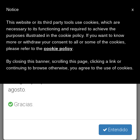
ES
Notice
×
x
Aviso importante
This website or its third party tools use cookies, which are
necessary to its functioning and required to achieve the
Del 27 de julio al 7 de agosto haremos la pausa
purposes illustrated in the cookie policy. If you want to know
anual, aprovechando que en el periodo de verano
more or withdraw your consent to all or some of the cookies,
please refer to the
cookie policy
.
se generan menos informaciones y también el
consumo de las mismas disminuye.
By closing this banner, scrolling this page, clicking a link or
continuing to browse otherwise, you agree to the use of cookies.
Retomamos el trabajo ordinario de las ediciones
en inglés y español de ZENIT el lunes 10 de
agosto.
Gracias.
Entendido