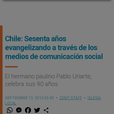
Chile: Sesenta años
evangelizando a través de los
medios de comunicación social
El hermano paulino Pablo Uriarte,
celebra sus 90 años
SEPTIEMBRE 13, 2012 00:00
ZENIT STAFF
IGLESIA
LOCAL
W
M
F
T
S
h
e
a
w
h