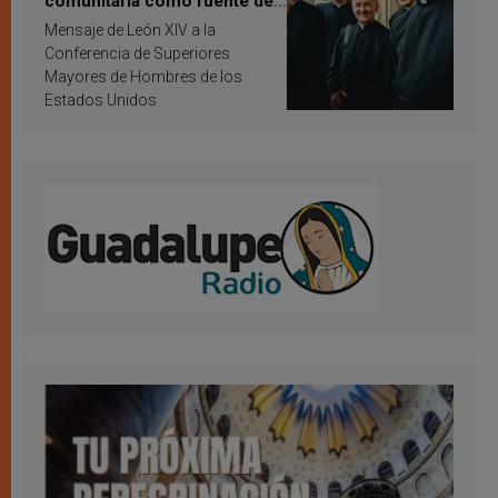
comunitaria como fuente de
inspiración y santificación
Mensaje de León XIV a la
Conferencia de Superiores
Mayores de Hombres de los
Estados Unidos