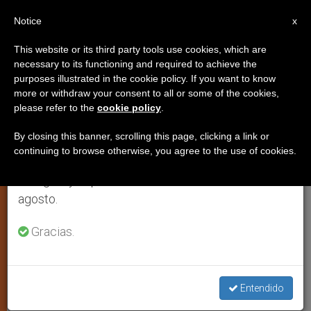
ES
Notice
×
x
Aviso importante
This website or its third party tools use cookies, which are
necessary to its functioning and required to achieve the
Del 27 de julio al 7 de agosto haremos la pausa
purposes illustrated in the cookie policy. If you want to know
Preparándose para la Nueva
anual, aprovechando que en el periodo de verano
more or withdraw your consent to all or some of the cookies,
please refer to the
cookie policy
.
se generan menos informaciones y también el
Evangelización
consumo de las mismas disminuye.
By closing this banner, scrolling this page, clicking a link or
continuing to browse otherwise, you agree to the use of cookies.
Retomamos el trabajo ordinario de las ediciones
Las Obras Misionales Pontificias de
en inglés y español de ZENIT el lunes 10 de
España estrenan página web
agosto.
SEPTIEMBRE 25, 2012 00:00
ZENIT STAFF
Gracias.
ESPIRITUALIDAD
W
M
F
T
S
h
e
a
w
h
a
s
c
i
a
t
s
e
t
r
Entendido
Share this Entry
s
e
b
t
e