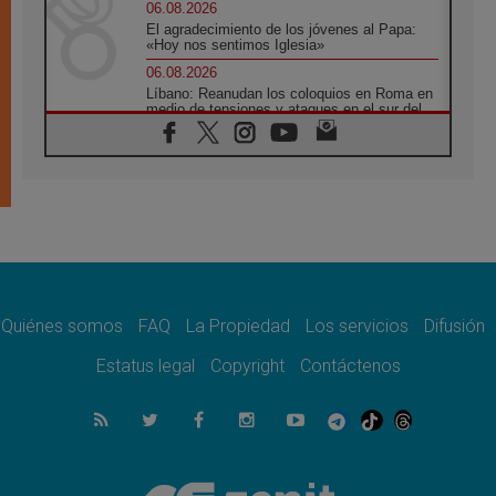
06.08.2026
El agradecimiento de los jóvenes al Papa:
«Hoy nos sentimos Iglesia»
06.08.2026
Líbano: Reanudan los coloquios en Roma en
medio de tensiones y ataques en el sur del
país
06.08.2026
Hiroshima y Nagasaki, 81 años después.
Comienzan "Diez Días Oración por la Paz"
06.08.2026
Pizzaballa en Asís: los cristianos quieren
paz
06.08.2026
Sturla: La visita de León XIV será una buena
noticia para todo el Uruguay
Quiénes somos
FAQ
La Propiedad
Los servicios
Difusión
06.08.2026
Estatus legal
Copyright
Contáctenos
León XIV: La revolución del Evangelio
derriba los muros que separan
06.08.2026
La Iglesia en Ceuta: caridad y esperanza
frente al drama migratorio
06.08.2026
La visita del Papa a Perú será un tiempo de