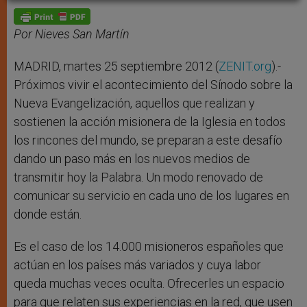
A
n
o
e
p
g
o
r
p
e
k
r
Por Nieves San Martín
MADRID, martes 25 septiembre 2012 (
ZENIT.org
).-
Próximos vivir el acontecimiento del Sínodo sobre la
Nueva Evangelización, aquellos que realizan y
sostienen la acción misionera de la Iglesia en todos
los rincones del mundo, se preparan a este desafío
dando un paso más en los nuevos medios de
transmitir hoy la Palabra. Un modo renovado de
comunicar su servicio en cada uno de los lugares en
donde están.
Es el caso de los 14.000 misioneros españoles que
actúan en los países más variados y cuya labor
queda muchas veces oculta. Ofrecerles un espacio
para que relaten sus experiencias en la red, que usen