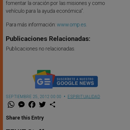
fomentar la oración por las misiones y como
vehículo para la ayuda económica”.
Para más información:
www.omp.es
.
Publicaciones Relacionadas:
Publicaciones no relacionadas.
SEPTIEMBRE 25, 2012 00:00
ESPIRITUALIDAD
W
M
F
T
S
h
e
a
w
h
a
s
c
i
a
t
s
e
t
r
Share this Entry
s
e
b
t
e
A
n
o
e
p
g
o
r