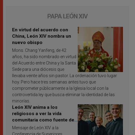
PAPA LEÓN XIV
En virtud del acuerdo con
China, León XIV nombra un
nuevo obispo
Mons. Chang Yanfeng, de 42
años, ha sido nombrado en virtud
del Acuerdo entre China y la Santa
Sede para una diócesis que
llevaba veinte años sin pastor. La ordenación tuvo lugar
hoy. Pero hace tres semanas antes tuvo que
comprometer públicamente a la Iglesia local con la
controvertida ley que busca eliminar la identidad de las
minorías.
León XIV anima a los
religiosos a ver la vida
comunitaria como fuente de
inspiración y santificación
Mensaje de León XIV a la
Conferencia de Superiores