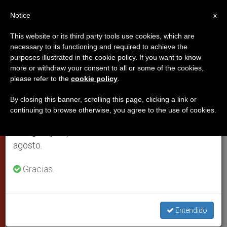
ES
Notice
×
x
Aviso importante
This website or its third party tools use cookies, which are
necessary to its functioning and required to achieve the
Del 27 de julio al 7 de agosto haremos la pausa
purposes illustrated in the cookie policy. If you want to know
Falleció monseñor Faustino
anual, aprovechando que en el periodo de verano
more or withdraw your consent to all or some of the cookies,
please refer to the
cookie policy
.
se generan menos informaciones y también el
Sáinz Muñoz, nuncio emérito
consumo de las mismas disminuye.
By closing this banner, scrolling this page, clicking a link or
continuing to browse otherwise, you agree to the use of cookies.
Retomamos el trabajo ordinario de las ediciones
Su fina labor dialogante le hizo
en inglés y español de ZENIT el lunes 10 de
acreedor de puestos diplomáticos
agosto.
delicados
Gracias.
NOVIEMBRE 01, 2012 00:00
ZENIT STAFF
PAPAS
W
M
F
T
S
h
e
a
w
h
a
s
c
i
a
Entendido
t
s
e
t
r
Share this Entry
s
e
b
t
e