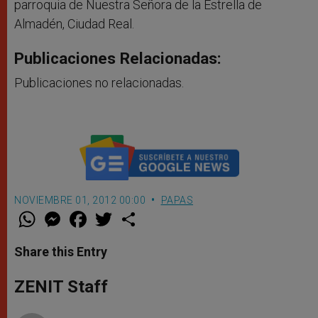
parroquia de Nuestra Señora de la Estrella de
Almadén, Ciudad Real.
Publicaciones Relacionadas:
Publicaciones no relacionadas.
NOVIEMBRE 01, 2012 00:00
PAPAS
W
M
F
T
S
h
e
a
w
h
a
s
c
i
a
t
s
e
t
r
Share this Entry
s
e
b
t
e
A
n
o
e
p
g
o
r
ZENIT Staff
p
e
k
r