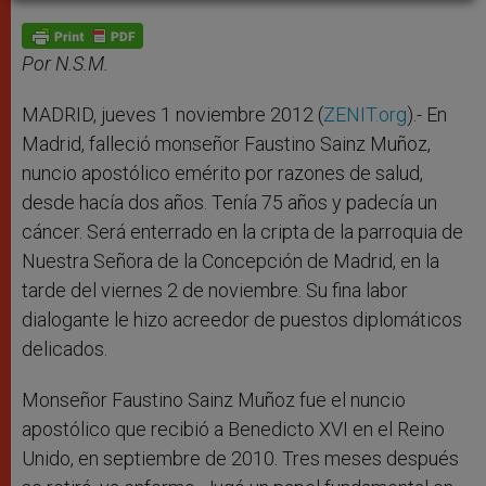
A
n
o
e
p
g
o
r
p
e
k
r
Por N.S.M.
MADRID, jueves 1 noviembre 2012 (
ZENIT.org
).- En
Madrid, falleció monseñor Faustino Sainz Muñoz,
nuncio apostólico emérito por razones de salud,
desde hacía dos años. Tenía 75 años y padecía un
cáncer. Será enterrado en la cripta de la parroquia de
Nuestra Señora de la Concepción de Madrid, en la
tarde del viernes 2 de noviembre. Su fina labor
dialogante le hizo acreedor de puestos diplomáticos
delicados.
Monseñor Faustino Sainz Muñoz fue el nuncio
apostólico que recibió a Benedicto XVI en el Reino
Unido, en septiembre de 2010. Tres meses después