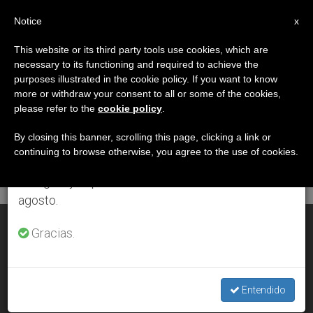
ES
Notice
×
x
Aviso importante
This website or its third party tools use cookies, which are
necessary to its functioning and required to achieve the
Del 27 de julio al 7 de agosto haremos la pausa
DÍA
purposes illustrated in the cookie policy. If you want to know
anual, aprovechando que en el periodo de verano
Noviembre 16th, 2012
more or withdraw your consent to all or some of the cookies,
please refer to the
cookie policy
.
se generan menos informaciones y también el
consumo de las mismas disminuye.
By closing this banner, scrolling this page, clicking a link or
continuing to browse otherwise, you agree to the use of cookies.
ÚLTIMAS NOTICIAS
Retomamos el trabajo ordinario de las ediciones
en inglés y español de ZENIT el lunes 10 de
agosto.
La eutanasia larvada entre los retos de la medicina
Gracias.
NOV 16, 2012 00:00
ZENIT STAFF
Entendido