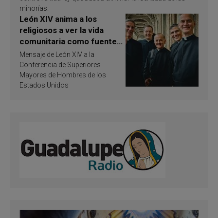
minorías.
León XIV anima a los
religiosos a ver la vida
comunitaria como fuente
de inspiración y
Mensaje de León XIV a la
santificación
Conferencia de Superiores
Mayores de Hombres de los
Estados Unidos