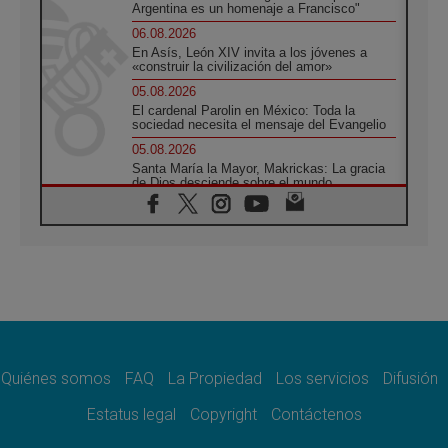
Argentina es un homenaje a Francisco"
06.08.2026
En Asís, León XIV invita a los jóvenes a
«construir la civilización del amor»
05.08.2026
El cardenal Parolin en México: Toda la
sociedad necesita el mensaje del Evangelio
05.08.2026
Santa María la Mayor, Makrickas: La gracia
de Dios desciende sobre el mundo
05.08.2026
Cristianos y confucianos: Respeto y
sabiduría para afrontar los urgentes desafíos
de hoy
05.08.2026
En marcha hacia Asís en nombre de San
Francisco, a la espera de León
05.08.2026
Venezuela, Padre Pagniello: "En medio del
dolor, una Iglesia que no se rinde"
Quiénes somos
FAQ
La Propiedad
Los servicios
Difusión
05.08.2026
Estatus legal
Copyright
Contáctenos
La Fuerza del "Círculo de Héroes" con el
Papa en la Audiencia General