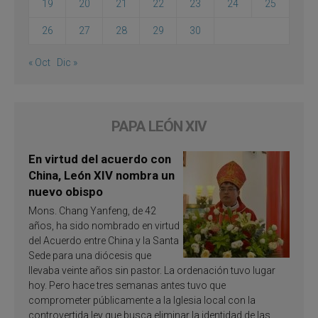
19
20
21
22
23
24
25
26
27
28
29
30
« Oct
Dic »
PAPA LEÓN XIV
En virtud del acuerdo con
China, León XIV nombra un
nuevo obispo
Mons. Chang Yanfeng, de 42
años, ha sido nombrado en virtud
del Acuerdo entre China y la Santa
Sede para una diócesis que
llevaba veinte años sin pastor. La ordenación tuvo lugar
hoy. Pero hace tres semanas antes tuvo que
comprometer públicamente a la Iglesia local con la
controvertida ley que busca eliminar la identidad de las