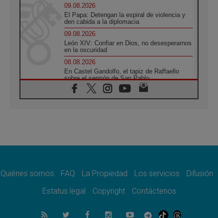
09.08.2026
El Papa: Detengan la espiral de violencia y
den cabida a la diplomacia
09.08.2026
León XIV: Confiar en Dios, no desesperarnos
en la oscuridad
08.08.2026
En Castel Gandolfo, el tapiz de Raffaello
sobre el sermón de San Pablo
08.08.2026
En Colombia, «la paz no se compra con una
firma»
08.08.2026
En Venezuela celebraron los 416 años del
Santo Cristo de La Grita
08.08.2026
El Papa: en Santa Ágata contemplamos la
victoria del amor sobre la muerte
Quiénes somos
FAQ
La Propiedad
Los servicios
Difusión
08.08.2026
León XIV visitará el Santuario de la Madre
Estatus legal
Copyright
Contáctenos
del Buen Consejo de Genazzano
07.08.2026
Filipinas: el Vicariato Apostólico de Calapán