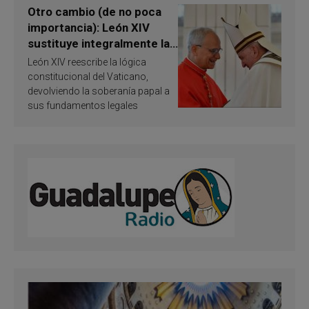
Otro cambio (de no poca
importancia): León XIV
sustituye integralmente la
ley vaticana de Papa
León XIV reescribe la lógica
Francisco
constitucional del Vaticano,
devolviendo la soberanía papal a
sus fundamentos legales