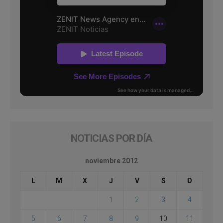
NOTICIAS POR DÍA
noviembre 2012
L
M
X
J
V
S
D
1
2
3
4
5
6
7
8
9
10
11