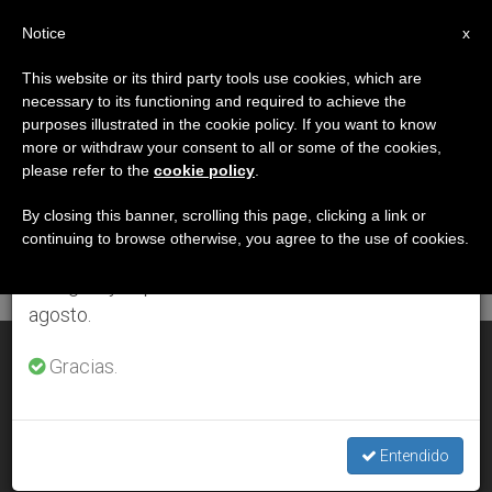
ES
Notice
×
x
Aviso importante
This website or its third party tools use cookies, which are
necessary to its functioning and required to achieve the
Del 27 de julio al 7 de agosto haremos la pausa
DÍA
purposes illustrated in the cookie policy. If you want to know
anual, aprovechando que en el periodo de verano
Noviembre 30th, 2012
more or withdraw your consent to all or some of the cookies,
please refer to the
cookie policy
.
se generan menos informaciones y también el
consumo de las mismas disminuye.
By closing this banner, scrolling this page, clicking a link or
continuing to browse otherwise, you agree to the use of cookies.
ÚLTIMAS NOTICIAS
Retomamos el trabajo ordinario de las ediciones
en inglés y español de ZENIT el lunes 10 de
agosto.
El neocardenal Tagle llegó a Filipinas
Gracias.
NOV 30, 2012 00:00
ZENIT STAFF
Entendido