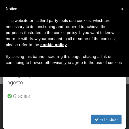
ES
Notice
×
x
Aviso importante
This website or its third party tools use cookies, which are
necessary to its functioning and required to achieve the
Del 27 de julio al 7 de agosto haremos la pausa
DÍA
purposes illustrated in the cookie policy. If you want to know
anual, aprovechando que en el periodo de verano
Noviembre 5th, 2012
more or withdraw your consent to all or some of the cookies,
please refer to the
cookie policy
.
se generan menos informaciones y también el
consumo de las mismas disminuye.
By closing this banner, scrolling this page, clicking a link or
continuing to browse otherwise, you agree to the use of cookies.
ÚLTIMAS NOTICIAS
Retomamos el trabajo ordinario de las ediciones
en inglés y español de ZENIT el lunes 10 de
agosto.
Robo de los documentos del papa
Gracias.
NOV 05, 2012 00:00
ZENIT STAFF
Entendido