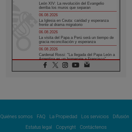
León XIV: La revolución del Evangelio
derriba los muros que separan
06.08.2026
La Iglesia en Ceuta: caridad y esperanza
frente al drama migratorio
06.08.2026
La visita del Papa a Perú será un tiempo de
gracia reconciliación y esperanza
06.08.2026
Cardenal Rossi: "La llegada del Papa León a
Argentina es un homenaje a Francisco"
06.08.2026
En Asís, León XIV invita a los jóvenes a
«construir la civilización del amor»
05.08.2026
El cardenal Parolin en México: Toda la
sociedad necesita el mensaje del Evangelio
05.08.2026
Santa María la Mayor, Makrickas: La gracia
de Dios desciende sobre el mundo
Quiénes somos
FAQ
La Propiedad
Los servicios
Difusión
05.08.2026
Cristianos y confucianos: Respeto y
Estatus legal
Copyright
Contáctenos
sabiduría para afrontar los urgentes desafíos
de hoy