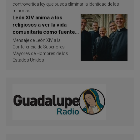
controvertida ley que busca eliminar la identidad de las
minorías.
León XIV anima a los
religiosos a ver la vida
comunitaria como fuente
de inspiración y
Mensaje de León XIV a la
santificación
Conferencia de Superiores
Mayores de Hombres de los
Estados Unidos