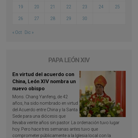
19
20
21
22
23
24
25
26
27
28
29
30
« Oct
Dic »
PAPA LEÓN XIV
En virtud del acuerdo con
China, León XIV nombra un
nuevo obispo
Mons. Chang Yanfeng, de 42
años, ha sido nombrado en virtud
del Acuerdo entre China y la Santa
Sede para una diócesis que
llevaba veinte años sin pastor. La ordenación tuvo lugar
hoy. Pero hace tres semanas antes tuvo que
comprometer públicamente a la Iglesia local con la