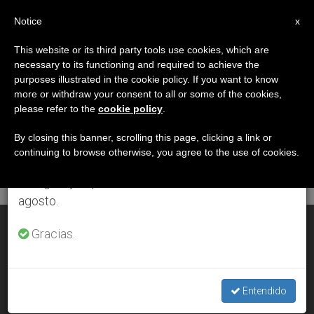
ES
Notice
×
x
Aviso importante
This website or its third party tools use cookies, which are
necessary to its functioning and required to achieve the
Del 27 de julio al 7 de agosto haremos la pausa
DÍA
purposes illustrated in the cookie policy. If you want to know
anual, aprovechando que en el periodo de verano
Noviembre 29th, 2012
more or withdraw your consent to all or some of the cookies,
please refer to the
cookie policy
.
se generan menos informaciones y también el
consumo de las mismas disminuye.
By closing this banner, scrolling this page, clicking a link or
continuing to browse otherwise, you agree to the use of cookies.
ÚLTIMAS NOTICIAS
Retomamos el trabajo ordinario de las ediciones
en inglés y español de ZENIT el lunes 10 de
agosto.
Semanas Sociales: ''Hombres y mujeres, el nuevo orden''
Gracias.
NOV 29, 2012 00:00
ZENIT STAFF
Entendido