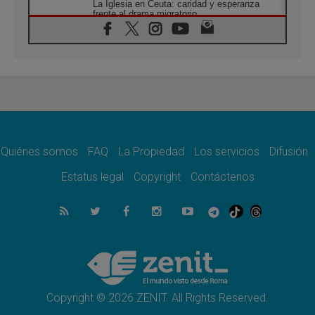
La Iglesia en Ceuta: caridad y esperanza
frente al drama migratorio
06.08.2026
La visita del Papa a Perú será un tiempo de
gracia reconciliación y esperanza
06.08.2026
Cardenal Rossi: "La llegada del Papa León a
Argentina es un homenaje a Francisco"
06.08.2026
En Asís, León XIV invita a los jóvenes a
«construir la civilización del amor»
Quiénes somos
FAQ
La Propiedad
Los servicios
Difusión
05.08.2026
El cardenal Parolin en México: Toda la
Estatus legal
Copyright
Contáctenos
sociedad necesita el mensaje del Evangelio
05.08.2026
Santa María la Mayor, Makrickas: La gracia
de Dios desciende sobre el mundo
05.08.2026
Cristianos y confucianos: Respeto y
sabiduría para afrontar los urgentes desafíos
de hoy
Copyright © 2026 ZENIT. All Rights Reserved.