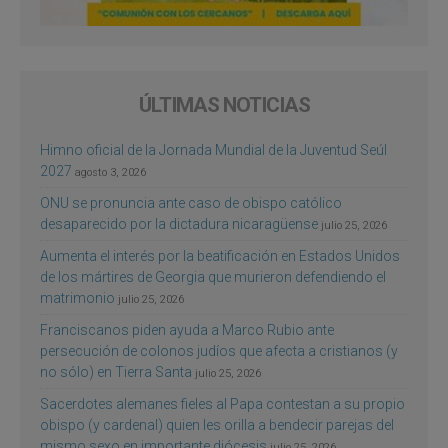
ÚLTIMAS NOTICIAS
Himno oficial de la Jornada Mundial de la Juventud Seúl
2027
agosto 3, 2026
ONU se pronuncia ante caso de obispo católico
desaparecido por la dictadura nicaragüense
julio 25, 2026
Aumenta el interés por la beatificación en Estados Unidos
de los mártires de Georgia que murieron defendiendo el
matrimonio
julio 25, 2026
Franciscanos piden ayuda a Marco Rubio ante
persecución de colonos judíos que afecta a cristianos (y
no sólo) en Tierra Santa
julio 25, 2026
Sacerdotes alemanes fieles al Papa contestan a su propio
obispo (y cardenal) quien les orilla a bendecir parejas del
mismo sexo en importante diócesis
julio 25, 2026