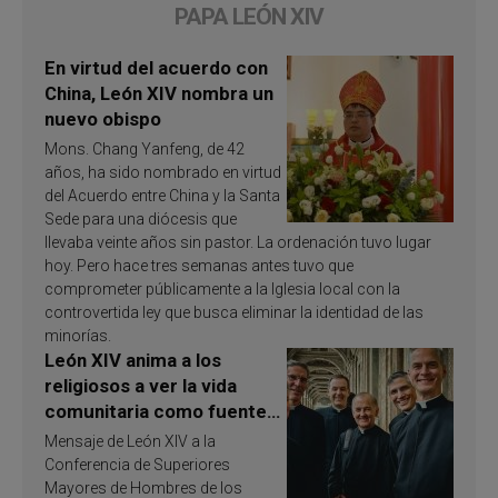
PAPA LEÓN XIV
En virtud del acuerdo con
China, León XIV nombra un
nuevo obispo
Mons. Chang Yanfeng, de 42
años, ha sido nombrado en virtud
del Acuerdo entre China y la Santa
Sede para una diócesis que
llevaba veinte años sin pastor. La ordenación tuvo lugar
hoy. Pero hace tres semanas antes tuvo que
comprometer públicamente a la Iglesia local con la
controvertida ley que busca eliminar la identidad de las
minorías.
León XIV anima a los
religiosos a ver la vida
comunitaria como fuente
de inspiración y
Mensaje de León XIV a la
santificación
Conferencia de Superiores
Mayores de Hombres de los