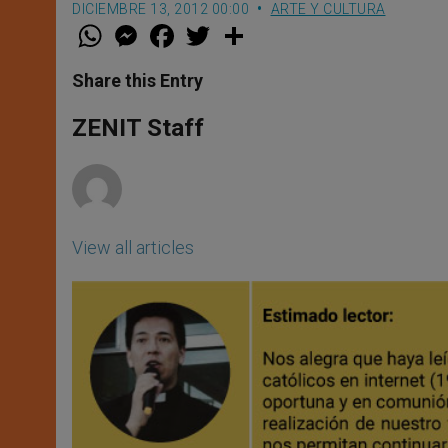
DICIEMBRE 13, 2012 00:00
ARTE Y CULTURA
W
M
F
T
S
h
e
a
w
h
a
s
c
i
a
t
s
e
t
r
Share this Entry
s
e
b
t
e
A
n
o
e
p
g
o
r
ZENIT Staff
p
e
k
r
View all articles