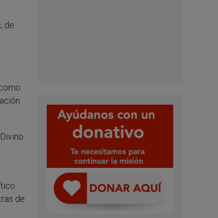
, de
o como
dación
 Divino
ítico
tras de