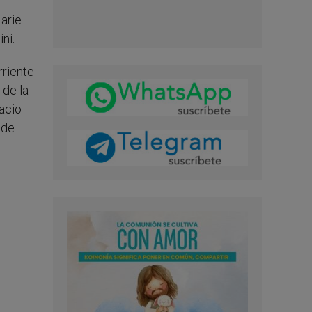
Marie
ni.
rriente
 de la
acio
 de