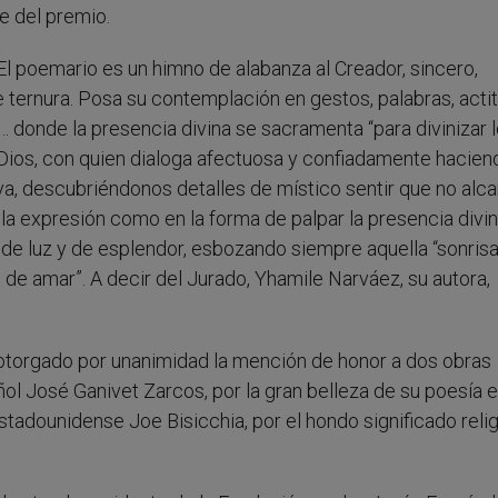
te del premio.
El poemario es un himno de alabanza al Creador, sincero,
e ternura. Posa su contemplación en gestos, palabras, acti
jo… donde la presencia divina se sacramenta “para divinizar
de Dios, con quien dialoga afectuosa y confiadamente hacie
iva, descubriéndonos detalles de místico sentir que no alc
 la expresión como en la forma de palpar la presencia divi
de luz y de esplendor, esbozando siempre aquella “sonris
 de amar”. A decir del Jurado, Yhamile Narváez, su autora,
ha otorgado por unanimidad la mención de honor a dos obras
ñol José Ganivet Zarcos, por la gran belleza de su poesía 
estadounidense Joe Bisicchia, por el hondo significado reli