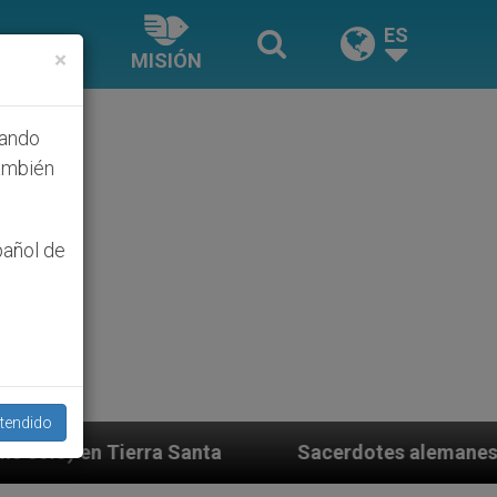
ES
×
MISIÓN
hando
ambién
pañol de
tendido
Sacerdotes alemanes fieles al Papa contestan 