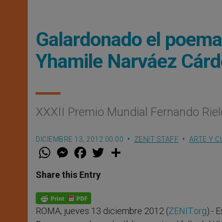
Galardonado el poemari
Yhamile Narváez Cár
XXXII Premio Mundial Fernando Riel
DICIEMBRE 13, 2012 00:00
ZENIT STAFF
ARTE Y C
W
M
F
T
S
h
e
a
w
h
a
s
c
i
a
t
s
e
t
r
Share this Entry
s
e
b
t
e
A
n
o
e
p
g
o
r
p
e
k
ROMA, jueves 13 diciembre 2012 (
ZENIT.org
).- 
r