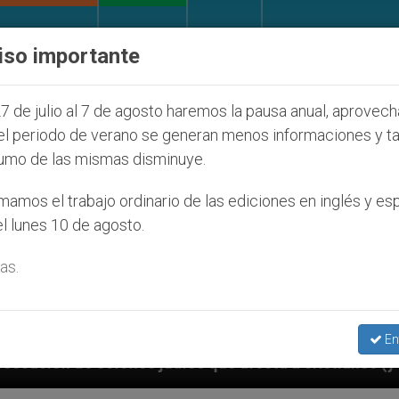
IGLESIA Y MUNDO
DOCUMENTOS
DONATIVOS
iso importante
7 de julio al 7 de agosto haremos la pausa anual, aprovec
el periodo de verano se generan menos informaciones y t
umo de las mismas disminuye.
amos el trabajo ordinario de las ediciones en inglés y es
l lunes 10 de agosto.
as.
En
s que afecta a cristianos (y no sólo) en Tierra Santa