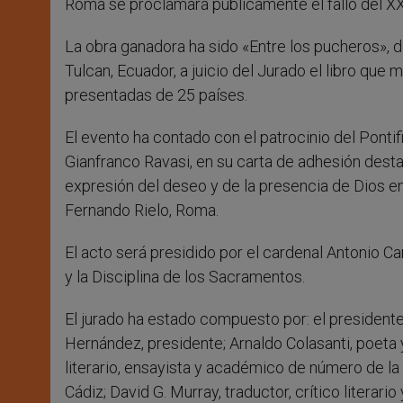
Roma se proclamará públicamente el fallo del X
La obra ganadora ha sido «Entre los pucheros», 
Tulcan, Ecuador, a juicio del Jurado el libro que 
presentadas de 25 países.
El evento ha contado con el patrocinio del Pontif
Gianfranco Ravasi, en su carta de adhesión desta
expresión del deseo y de la presencia de Dios e
Fernando Rielo, Roma.
El acto será presidido por el cardenal Antonio Ca
y la Disciplina de los Sacramentos.
El jurado ha estado compuesto por: el president
Hernández, presidente; Arnaldo Colasanti, poeta y
literario, ensayista y académico de número de l
Cádiz; David G. Murray, traductor, crítico literari