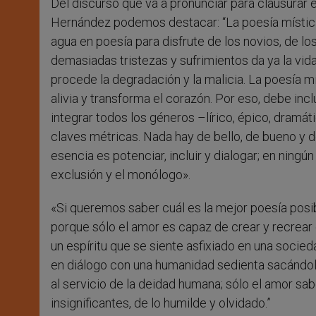
Del discurso que va a pronunciar para clausurar 
Hernández podemos destacar: “La poesía mística 
agua en poesía para disfrute de los novios, de los
demasiadas tristezas y sufrimientos da ya la vida
procede la degradación y la malicia. La poesía m
alivia y transforma el corazón. Por eso, debe incl
integrar todos los géneros –lírico, épico, dramát
claves métricas. Nada hay de bello, de bueno y de
esencia es potenciar, incluir y dialogar; en ningún
exclusión y el monólogo».
«Si queremos saber cuál es la mejor poesía posi
porque sólo el amor es capaz de crear y recrear 
un espíritu que se siente asfixiado en una socie
en diálogo con una humanidad sedienta sacándola 
al servicio de la deidad humana; sólo el amor sab
insignificantes, de lo humilde y olvidado.”