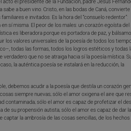
el acto el presidente de la Fundación, padre Jesús Fernán
sabe a buen vino. Cristo, en las bodas de Caná, convierte 
 familiares e invitados. Es la hora del “consuelo redentor”:
 en sí misma. El peor de los males: un corazón egoísta del
ística es liberadora porque es portadora de paz, y bálsam
uir los valores universales de la poesía de todos los tiempo
ico–, todas las formas, todos los logros estéticos y todas 
 verdadero que no se atraiga hacia sí la poesía mística. S
 caso, la auténtica poesía se instalará en la reducción, la
ble, debemos acudir a la poesía que destila un corazón ge
cosas siempre nuevas; sólo el amor oxigena el aire que re
dad contaminada; sólo el amor es capaz de profetizar el de
de su propensión autista; sólo el amor es capaz de dar la
e captar la ambrosía de las cosas sencillas, de los hechos