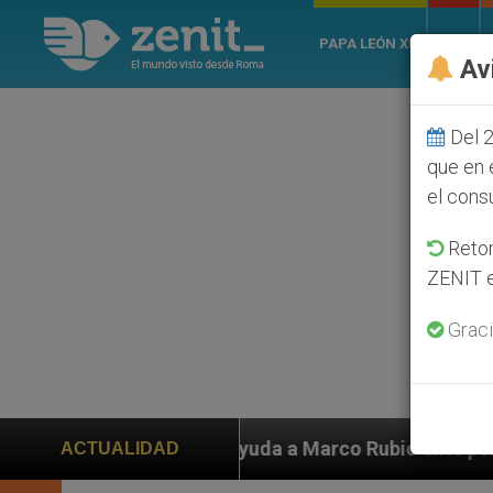
PAPA LEÓN XIV
ROMA
Av
Del 2
que en 
el cons
Retom
ZENIT e
Graci
ayuda a Marco Rubio ante persecución de colonos judío
ACTUALIDAD