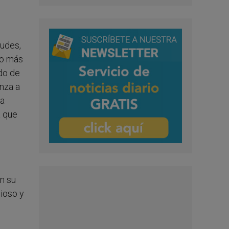
tudes,
 lo más
ndo de
anza a
na
a que
en su
gioso y