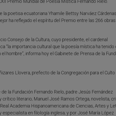
XXII Premio Mundial de Poesía Mística Fernando Rielo.
de la poetisa ecuatoriana Yhamile Bettsy Narváez Cárdenas
mejor ha reflejado el espíritu del Premio entre las 266 obras
icio Consejo de la Cultura, cuyo presidente, el cardenal
ca “la importancia cultural que la poesía mística ha tenid
n el hombre”, informa hoy el Gabinete de Prensa de la Fun
ñizares Llovera, prefecto de la Congregación para el Culto
e de la Fundación Fernando Rielo, padre Jesús Fernández
 crítico literario; Manuel José Ramos Ortega, novelista, cr
a Real Academia Hispanoamericana de Ciencias, Artes y Le
o y especialista en filología inglesa; y por José María López