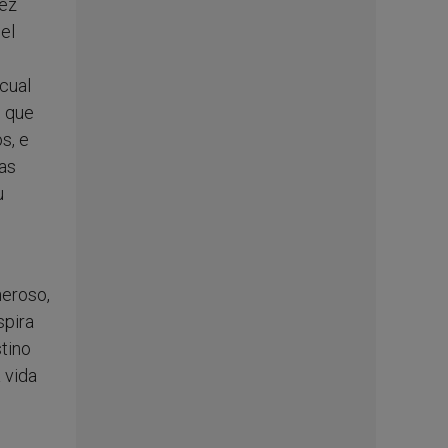
dez
el
 cual
o que
s, e
las
u
neroso,
spira
stino
 vida