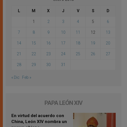
L
M
X
J
V
S
D
1
2
3
4
5
6
7
8
9
10
11
12
13
14
15
16
17
18
19
20
21
22
23
24
25
26
27
28
29
30
31
« Dic
Feb »
PAPA LEÓN XIV
En virtud del acuerdo con
China, León XIV nombra un