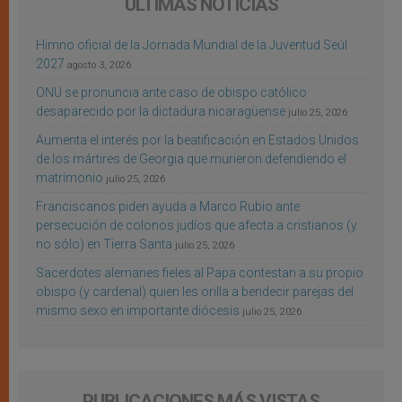
ÚLTIMAS NOTICIAS
Himno oficial de la Jornada Mundial de la Juventud Seúl
2027
agosto 3, 2026
ONU se pronuncia ante caso de obispo católico
desaparecido por la dictadura nicaragüense
julio 25, 2026
Aumenta el interés por la beatificación en Estados Unidos
de los mártires de Georgia que murieron defendiendo el
matrimonio
julio 25, 2026
Franciscanos piden ayuda a Marco Rubio ante
persecución de colonos judíos que afecta a cristianos (y
no sólo) en Tierra Santa
julio 25, 2026
Sacerdotes alemanes fieles al Papa contestan a su propio
obispo (y cardenal) quien les orilla a bendecir parejas del
mismo sexo en importante diócesis
julio 25, 2026
PUBLICACIONES MÁS VISTAS