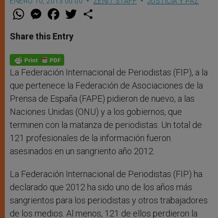
ENERO 10, 2013 00:00
ZENIT STAFF
JUSTICIA Y PAZ
W
M
F
T
S
h
e
a
w
h
a
s
c
i
a
t
s
e
t
r
Share this Entry
s
e
b
t
e
A
n
o
e
p
g
o
r
p
e
k
r
La Federación Internacional de Periodistas (FIP), a la
que pertenece la Federación de Asociaciones de la
Prensa de España (FAPE) pidieron de nuevo, a las
Naciones Unidas (ONU) y a los gobiernos, que
terminen con la matanza de periodistas. Un total de
121 profesionales de la información fueron
asesinados en un sangriento año 2012.
La Federación Internacional de Periodistas (FIP) ha
declarado que 2012 ha sido uno de los años más
sangrientos para los periodistas y otros trabajadores
de los medios. Al menos, 121 de ellos perdieron la