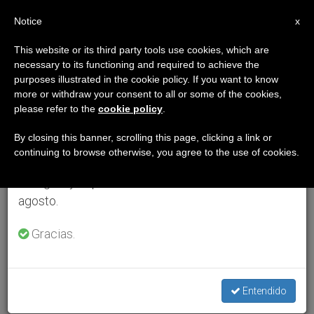
ES
Notice
×
x
Aviso importante
This website or its third party tools use cookies, which are
necessary to its functioning and required to achieve the
Del 27 de julio al 7 de agosto haremos la pausa
purposes illustrated in the cookie policy. If you want to know
anual, aprovechando que en el periodo de verano
more or withdraw your consent to all or some of the cookies,
please refer to the
cookie policy
.
se generan menos informaciones y también el
consumo de las mismas disminuye.
By closing this banner, scrolling this page, clicking a link or
continuing to browse otherwise, you agree to the use of cookies.
Retomamos el trabajo ordinario de las ediciones
en inglés y español de ZENIT el lunes 10 de
agosto.
Gracias.
Entendido