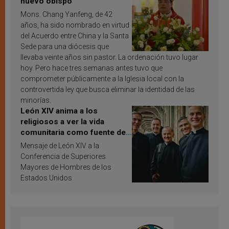
nuevo obispo
Mons. Chang Yanfeng, de 42
años, ha sido nombrado en virtud
del Acuerdo entre China y la Santa
Sede para una diócesis que
llevaba veinte años sin pastor. La ordenación tuvo lugar
hoy. Pero hace tres semanas antes tuvo que
comprometer públicamente a la Iglesia local con la
controvertida ley que busca eliminar la identidad de las
minorías.
León XIV anima a los
religiosos a ver la vida
comunitaria como fuente de
inspiración y santificación
Mensaje de León XIV a la
Conferencia de Superiores
Mayores de Hombres de los
Estados Unidos