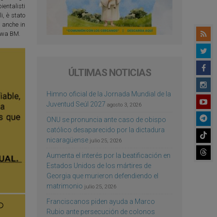
ientalisti
i, è stato
 anche in
lawa BM.
ÚLTIMAS NOTICIAS
Himno oficial de la Jornada Mundial de la
Juventud Seúl 2027
agosto 3, 2026
ONU se pronuncia ante caso de obispo
católico desaparecido por la dictadura
nicaragüense
julio 25, 2026
Aumenta el interés por la beatificación en
Estados Unidos de los mártires de
Georgia que murieron defendiendo el
matrimonio
julio 25, 2026
Franciscanos piden ayuda a Marco
Rubio ante persecución de colonos