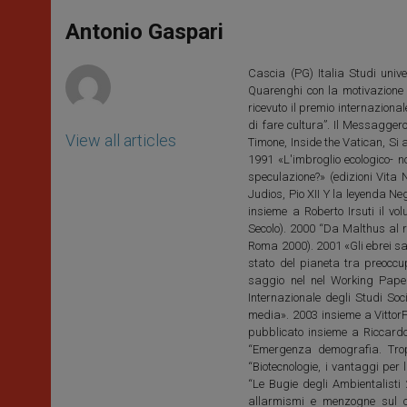
A
n
o
e
p
g
o
r
Antonio Gaspari
p
e
k
r
Cascia (PG) Italia Studi unive
Quarenghi con la motivazione d
ricevuto il premio internazional
di fare cultura”. Il Messaggero,
View all articles
Timone, Inside the Vatican, Si
1991 «L'imbroglio ecologico- no
speculazione?» (edizioni Vita 
Judios, Pio XII Y la leyenda N
insieme a Roberto Irsuti il v
Secolo). 2000 “Da Malthus al r
Roma 2000). 2001 «Gli ebrei sal
stato del pianeta tra preoccu
saggio nel nel Working Paper
Internazionale degli Studi Soc
media». 2003 insieme a VittorF
pubblicato insieme a Riccardo 
“Emergenza demografia. Troppi
“Biotecnologie, i vantaggi per
“Le Bugie degli Ambientalisti 
allarmismi e menzogne sul c