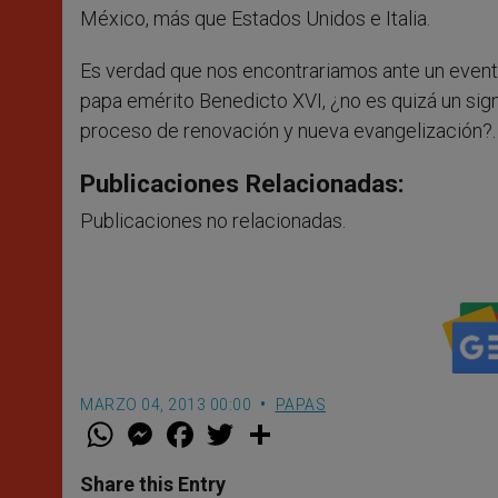
México, más que Estados Unidos e Italia.
Es verdad que nos encontrariamos ante un evento
papa emérito Benedicto XVI, ¿no es quizá un sign
proceso de renovación y nueva evangelización?.
Publicaciones Relacionadas:
Publicaciones no relacionadas.
MARZO 04, 2013 00:00
PAPAS
W
M
F
T
S
h
e
a
w
h
a
s
c
i
a
t
s
e
t
r
Share this Entry
s
e
b
t
e