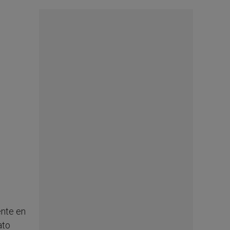
ente en
ato