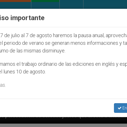
IGLESIA Y MUNDO
DOCUMENTOS
DONATIVOS
iso importante
7 de julio al 7 de agosto haremos la pausa anual, aprovec
el periodo de verano se generan menos informaciones y t
umo de las mismas disminuye.
amos el trabajo ordinario de las ediciones en inglés y es
l lunes 10 de agosto.
as.
En
 judíos que afecta a cristianos (y no sólo) en Tierra