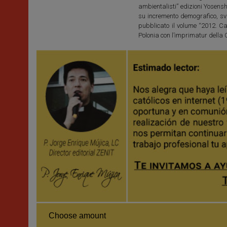
ambientalisti” edizioni Yosensh
su incremento demografico, svi
pubblicato il volume “2012. Ca
Polonia con l’imprimatur dell