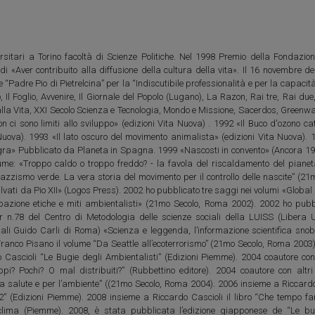
rsitari a Torino facoltà di Scienze Politiche. Nel 1998 Premio della Fondazion
i «Aver contribuito alla diffusione della cultura della vita». Il 16 novembre d
e “Padre Pio di Pietrelcina” per la “Indiscutibile professionalità e per la capacit
 Il Foglio, Avvenire, Il Giornale del Popolo (Lugano), La Razon, Rai tre, Rai due,
 alla Vita, XXI Secolo Scienza e Tecnologia, Mondo e Missione, Sacerdos, Green
n ci sono limiti allo sviluppo» (edizioni Vita Nuova) . 1992 «Il Buco d'ozono ca
Nuova). 1993 «Il lato oscuro del movimento animalista» (edizioni Vita Nuova).
egra» Pubblicato da Planeta in Spagna. 1999 «Nascosti in convento» (Ancora 19
olume: «Troppo caldo o troppo freddo? - la favola del riscaldamento del piane
azzismo verde. La vera storia del movimento per il controllo delle nascite” (21
vati da Pio XII» (Logos Press). 2002 ho pubblicato tre saggi nei volumi «Global 
pazione etiche e miti ambientalisti» (21mo Secolo, Roma 2002). 2002 ho pubb
 n.78 del Centro di Metodologia delle scienze sociali della LUISS (Libera U
iali Guido Carli di Roma) «Scienza e leggenda, l’informazione scientifica sno
ranco Pisano il volume “Da Seattle all’ecoterrorismo” (21mo Secolo, Roma 2003
Cascioli “Le Bugie degli Ambientalisti” (Edizioni Piemme). 2004 coautore con 
? Pochi? O mal distribuiti?” (Rubbettino editore). 2004 coautore con altri 
 la salute e per l’ambiente” ((21mo Secolo, Roma 2004). 2006 insieme a Riccard
2” (Edizioni Piemme). 2008 insieme a Riccardo Cascioli il libro “Che tempo fa
lima (Piemme). 2008, è stata pubblicata l’edizione giapponese de “Le bu