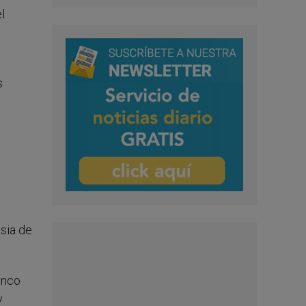
l
a
s
sia de
inco
y