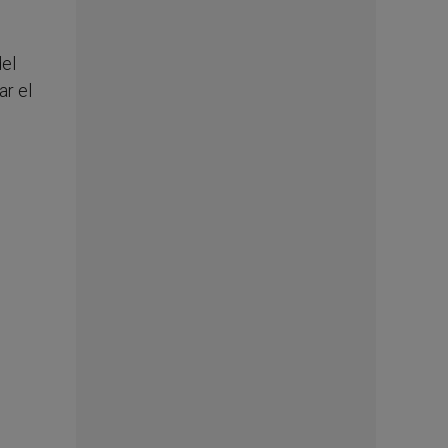
del
ar el