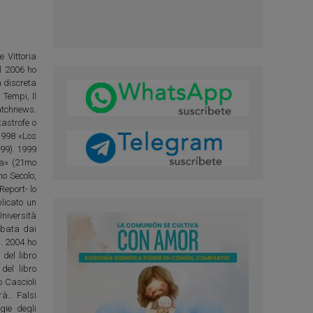
e Vittoria
el 2006 ho
à discreta
 Tempi, Il
watchnews.
tastrofe o
 1998 «Los
99). 1999
ta» (21mo
mo Secolo,
Report- lo
licato un
niversità
bbata dai
). 2004 ho
del libro
del libro
o Cascioli
rà… Falsi
gie degli