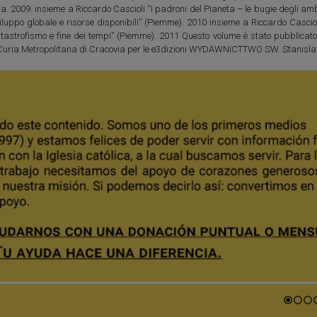
a. 2009. insieme a Riccardo Cascioli “I padroni del Pianeta – le bugie degli amb
luppo globale e risorse disponibili” (Piemme). 2010 insieme a Riccardo Casciol
tastrofismo e fine dei tempi” (Piemme). 2011 Questo volume è stato pubblicato
a Curia Metropolitana di Cracovia per le e3dizioni WYDAWNICTTWO SW. Stanis