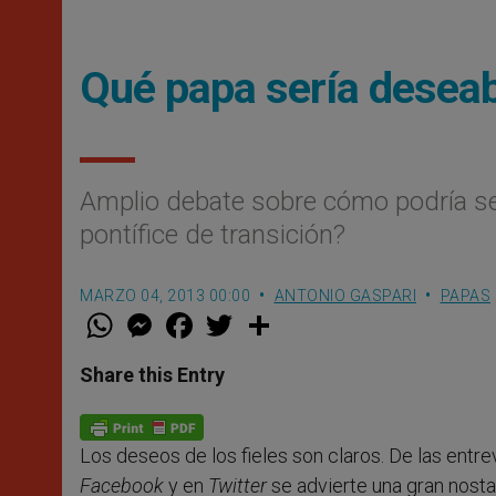
Qué papa sería desea
Amplio debate sobre cómo podría ser
pontífice de transición?
MARZO 04, 2013 00:00
ANTONIO GASPARI
PAPAS
W
M
F
T
S
h
e
a
w
h
a
s
c
i
a
t
s
e
t
r
Share this Entry
s
e
b
t
e
A
n
o
e
p
g
o
r
p
e
k
Los deseos de los fieles son claros. De las entre
r
Facebook
y en
Twitter
se advierte una gran nosta