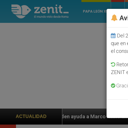
PAPA LEÓN XIV
ROMA
Av
Del 2
que en 
el cons
Retom
ZENIT e
Graci
piden ayuda a Marco Rubio ante persecución de colonos
ACTUALIDAD