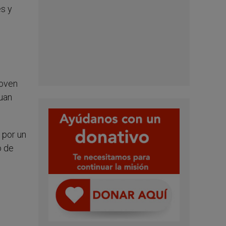
es y
joven
Juan
 por un
o de