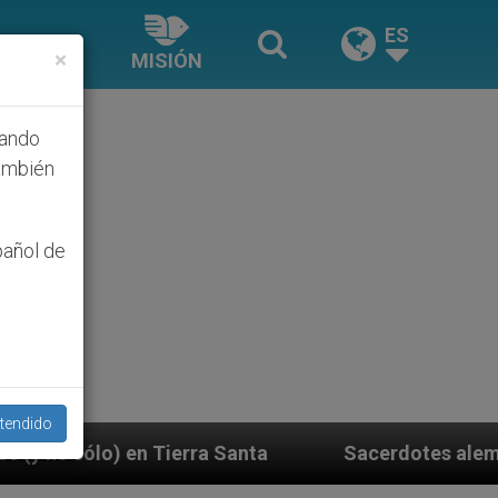
ES
×
MISIÓN
hando
ambién
pañol de
tendido
 Santa
Sacerdotes alemanes fieles al Papa cont