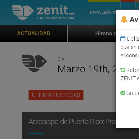
PAPA LEÓN XIV
ROMA
Av
Himno oficial de la Jornada Mundial d
ACTUALIDAD
Del 2
que en 
el cons
DÍA
Marzo 19th, 2013
Retom
ZENIT e
Graci
ÚLTIMAS NOTICIAS
Arzobispo de Puerto Rico: Preocupars