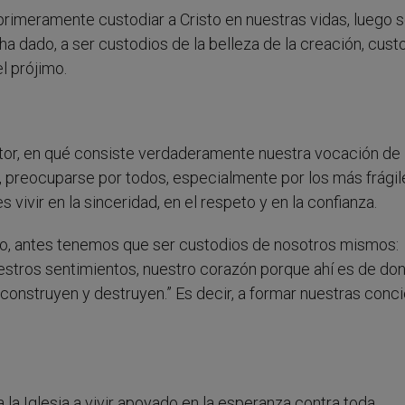
 primeramente custodiar a Cristo en nuestras vidas, luego 
ha dado, a ser custodios de la belleza de la creación, cust
el prójimo.
stor, en qué consiste verdaderamente nuestra vocación de
, preocuparse por todos, especialmente por los más frágil
 vivir en la sinceridad, en el respeto y en la confianza.
imo, antes tenemos que ser custodios de nosotros mismos:
uestros sentimientos, nuestro corazón porque ahí es de do
 construyen y destruyen.” Es decir, a formar nuestras conc
la Iglesia a vivir apoyado en la esperanza contra toda