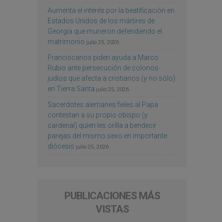
Aumenta el interés por la beatificación en
Estados Unidos de los mártires de
Georgia que murieron defendiendo el
matrimonio
julio 25, 2026
Franciscanos piden ayuda a Marco
Rubio ante persecución de colonos
judíos que afecta a cristianos (y no sólo)
en Tierra Santa
julio 25, 2026
Sacerdotes alemanes fieles al Papa
contestan a su propio obispo (y
cardenal) quien les orilla a bendecir
parejas del mismo sexo en importante
diócesis
julio 25, 2026
PUBLICACIONES MÁS
VISTAS