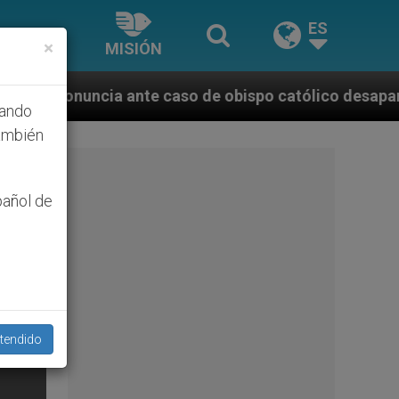
ES
×
MISIÓN
 caso de obispo católico desaparecido por la dictadu
hando
ambién
pañol de
tendido