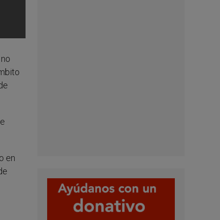
 no
ámbito
de
de
o en
de