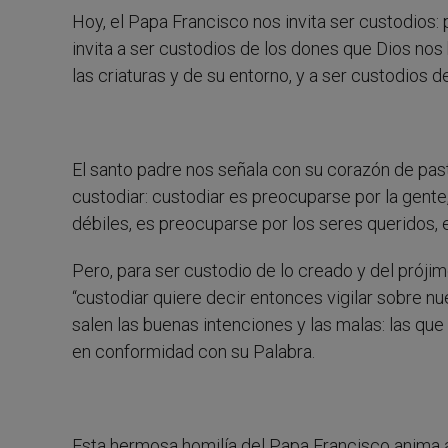
Hoy, el Papa Francisco nos invita ser custodios:
invita a ser custodios de los dones que Dios nos 
las criaturas y de su entorno, y a ser custodios d
El santo padre nos señala con su corazón de pa
custodiar: custodiar es preocuparse por la gente
débiles, es preocuparse por los seres queridos, es
Pero, para ser custodio de lo creado y del prój
“custodiar quiere decir entonces vigilar sobre n
salen las buenas intenciones y las malas: las que
en conformidad con su Palabra.
Esta hermosa homilía del Papa Francisco anima a 