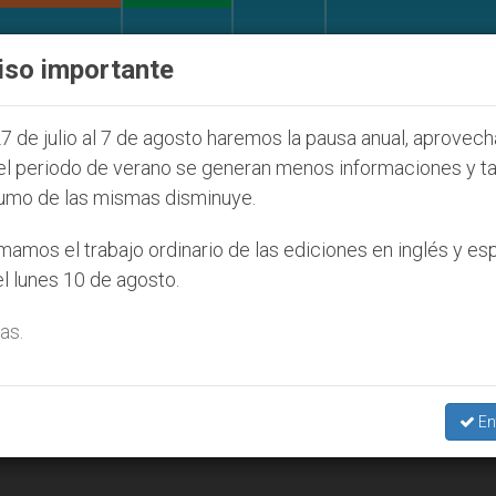
IGLESIA Y MUNDO
DOCUMENTOS
DONATIVOS
iso importante
e la Juventud Seúl 2027
ONU se pronuncia ante
7 de julio al 7 de agosto haremos la pausa anual, aprovec
el periodo de verano se generan menos informaciones y t
umo de las mismas disminuye.
amos el trabajo ordinario de las ediciones en inglés y es
l lunes 10 de agosto.
as.
En
e por los seres queridos