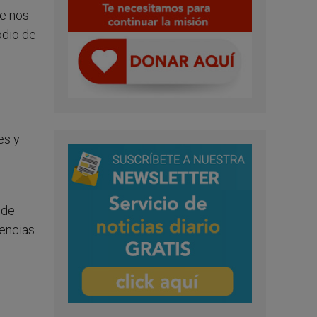
se nos
odio de
es y
nde
iencias