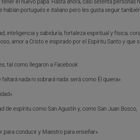
e tener el nuevo papa. Hasta ahora, casi setenta personas 
 hablan portugués e italiano pero les gusta seguir tambié
inteligencia y sabiduría, fortaleza espiritual y física, cora
so, amor a Cristo e inspirado por el Espíritu Santo y que 
es, tal como llegaron a
Facebook
:
e faltará nada ni sobrará nada: será como Él quiera».
idad».
d de espíritu como San Agustín y, como San Juan Bosco,
or para conducir y Maestro para enseñar».