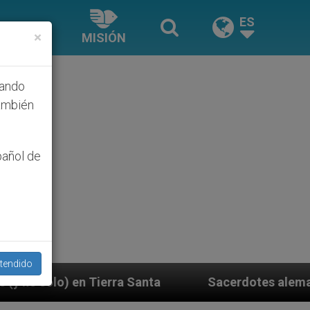
ES
×
MISIÓN
hando
ambién
pañol de
tendido
a Santa
Sacerdotes alemanes fieles al Papa con