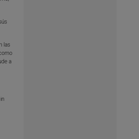
sús
n las
r como
ude a
in