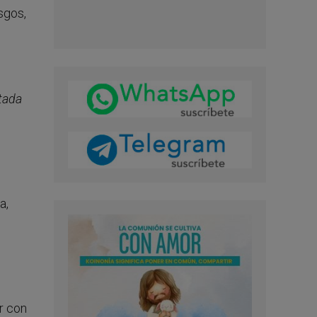
sgos,
tada
a,
r con