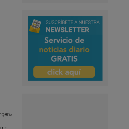
rgen».
ame,