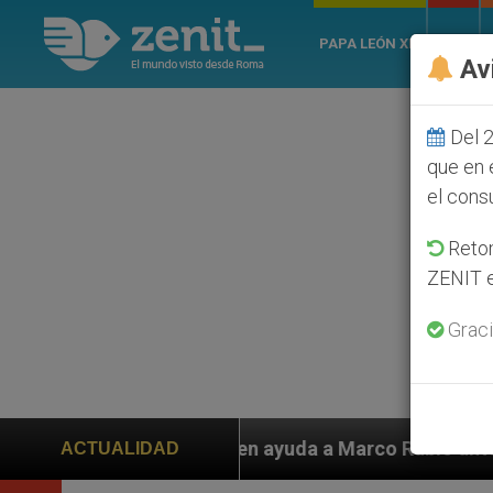
PAPA LEÓN XIV
ROMA
Av
Del 2
que en 
el cons
Retom
ZENIT e
Graci
 piden ayuda a Marco Rubio ante persecución de colono
ACTUALIDAD