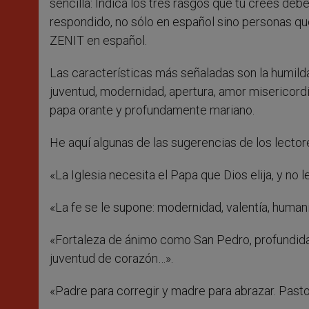
sencilla: Indica los tres rasgos que tú crees deb
respondido, no sólo en español sino personas que
ZENIT en español.
Las características más señaladas son la humildad, 
juventud, modernidad, apertura, amor misericordio
papa orante y profundamente mariano.
He aquí algunas de las sugerencias de los lector
«La Iglesia necesita el Papa que Dios elija, y no l
«La fe se le supone: modernidad, valentía, human
«Fortaleza de ánimo como San Pedro, profundida
juventud de corazón…».
«Padre para corregir y madre para abrazar. Past