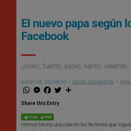
El nuevo papa según l
Facebook
Joven, fuerte, sabio, santo, valiente,
MARZO 05, 2013 00:00
NIEVES SAN MARTÍN
PAPA
W
M
F
T
S
h
e
a
w
h
a
s
c
i
a
t
s
e
t
r
Share this Entry
s
e
b
t
e
A
n
o
e
p
g
o
r
p
e
k
Hemos hecho una cala en los lectores que sigue
r