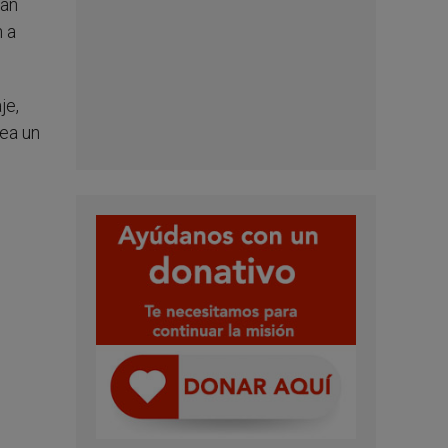
han
n a
je,
sea un