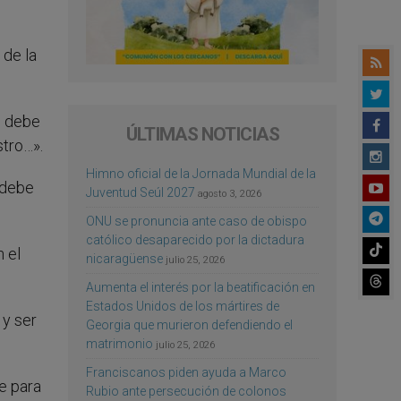
de la
… debe
ÚLTIMAS NOTICIAS
tro…».
Himno oficial de la Jornada Mundial de la
 debe
Juventud Seúl 2027
agosto 3, 2026
ONU se pronuncia ante caso de obispo
católico desaparecido por la dictadura
 el
nicaragüense
julio 25, 2026
Aumenta el interés por la beatificación en
Estados Unidos de los mártires de
 y ser
Georgia que murieron defendiendo el
matrimonio
julio 25, 2026
Franciscanos piden ayuda a Marco
e para
Rubio ante persecución de colonos