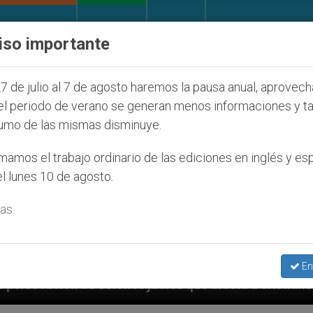
IGLESIA Y MUNDO
DOCUMENTOS
DONATIVOS
iso importante
7 de julio al 7 de agosto haremos la pausa anual, aprovec
el periodo de verano se generan menos informaciones y t
umo de las mismas disminuye.
amos el trabajo ordinario de las ediciones en inglés y es
l lunes 10 de agosto.
as.
En
s judíos que afecta a cristianos (y no sólo) en Tierr