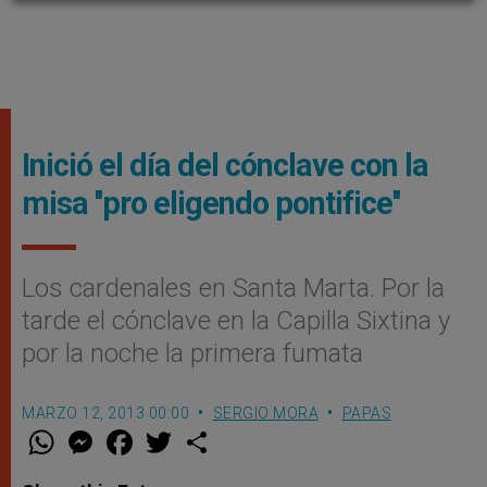
Inició el día del cónclave con la
misa ''pro eligendo pontifice''
Los cardenales en Santa Marta. Por la
tarde el cónclave en la Capilla Sixtina y
por la noche la primera fumata
MARZO 12, 2013 00:00
SERGIO MORA
PAPAS
W
M
F
T
S
h
e
a
w
h
a
s
c
i
a
t
s
e
t
r