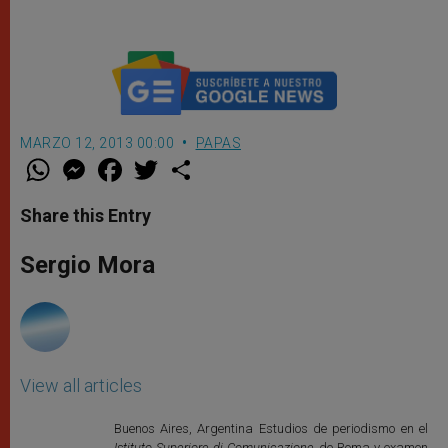
MARZO 12, 2013 00:00
PAPAS
W
M
F
T
S
h
e
a
w
h
a
s
c
i
a
t
s
e
t
r
Share this Entry
s
e
b
t
e
A
n
o
e
p
g
o
r
Sergio Mora
p
e
k
r
View all articles
Buenos Aires, Argentina Estudios de periodismo en el
Istituto Superiore di Comunicazione
de Roma y examen