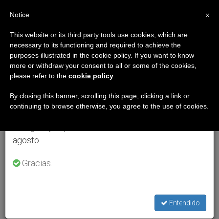
ES
Notice
×
x
Aviso importante
This website or its third party tools use cookies, which are
necessary to its functioning and required to achieve the
Del 27 de julio al 7 de agosto haremos la pausa
purposes illustrated in the cookie policy. If you want to know
anual, aprovechando que en el periodo de verano
more or withdraw your consent to all or some of the cookies,
please refer to the
cookie policy
.
se generan menos informaciones y también el
consumo de las mismas disminuye.
By closing this banner, scrolling this page, clicking a link or
continuing to browse otherwise, you agree to the use of cookies.
Retomamos el trabajo ordinario de las ediciones
en inglés y español de ZENIT el lunes 10 de
agosto.
Gracias.
Entendido