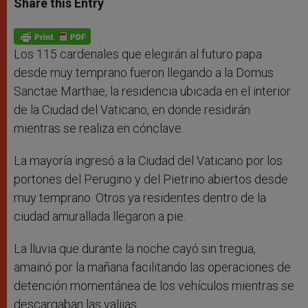
Share this Entry
s
e
b
t
e
A
n
o
e
p
g
o
r
p
e
k
r
Los 115 cardenales que elegirán al futuro papa
desde muy temprano fueron llegando a la Domus
Sanctae Marthae, la residencia ubicada en el interior
de la Ciudad del Vaticano, en donde residirán
mientras se realiza en cónclave.
La mayoría ingresó a la Ciudad del Vaticano por los
portones del Perugino y del Pietrino abiertos desde
muy temprano. Otros ya residentes dentro de la
ciudad amurallada llegaron a pie.
La lluvia que durante la noche cayó sin tregua,
amainó por la mañana facilitando las operaciones de
detención momentánea de los vehículos mientras se
descargaban las valijas.