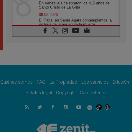
En Venezuela celebraron los 416 años del
Santo Cristo de La Grita
08.08.2026
El Papa: en Santa Ágata contemplamos la
victoria del amor sobre la muerte
08.08.2026
León XIV visitará el Santuario de la Madre
del Buen Consejo de Genazzano
07.08.2026
Filipinas: el Vicariato Apostólico de Calapán
se convierte en diócesis
07.08.2026
Honduras: Los desplazados invisibles de una
crisis olvidada
Quiénes somos
FAQ
La Propiedad
Los servicios
Difusión
07.08.2026
Bokalic: "En Argentina el Papa León señalará
Estatus legal
Copyright
Contáctenos
el compromiso del cristiano"
07.08.2026
La matanza de niños en Gaza no cesa: 300
muertos en 300 días
07.08.2026
Tagle: La guerra desfigura el mundo, solo la
revelación de Dios lo transfigura