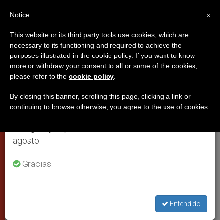
ES
Notice
×
x
Aviso importante
This website or its third party tools use cookies, which are
necessary to its functioning and required to achieve the
Del 27 de julio al 7 de agosto haremos la pausa
purposes illustrated in the cookie policy. If you want to know
Miércoles 13, segundo día del
anual, aprovechando que en el periodo de verano
more or withdraw your consent to all or some of the cookies,
please refer to the
cookie policy
.
se generan menos informaciones y también el
cónclave
consumo de las mismas disminuye.
By closing this banner, scrolling this page, clicking a link or
continuing to browse otherwise, you agree to the use of cookies.
Retomamos el trabajo ordinario de las ediciones
Dos votaciones por la mañana y dos
en inglés y español de ZENIT el lunes 10 de
por la tarde. El nuevo sistema de
agosto.
fumata y los fumógenos utilizados
Gracias.
MARZO 13, 2013 00:00
SERGIO MORA
PAPAS
W
M
F
T
S
h
e
a
w
h
a
s
c
i
a
Entendido
t
s
e
t
r
Share this Entry
s
e
b
t
e