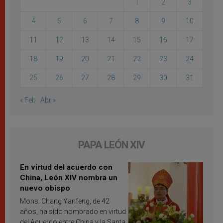
1
2
3
4
5
6
7
8
9
10
11
12
13
14
15
16
17
18
19
20
21
22
23
24
25
26
27
28
29
30
31
« Feb
Abr »
PAPA LEÓN XIV
En virtud del acuerdo con
China, León XIV nombra un
nuevo obispo
Mons. Chang Yanfeng, de 42
años, ha sido nombrado en virtud
del Acuerdo entre China y la Santa