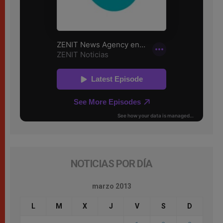
NOTICIAS POR DÍA
marzo 2013
L
M
X
J
V
S
D