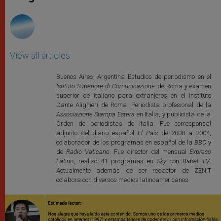
p
e
k
r
View all articles
Buenos Aires, Argentina Estudios de periodismo en el
Istituto Superiore di Comunicazione
de Roma y examen
superior de italiano para extranjeros en el Instituto
Dante Alighieri de Roma. Periodista profesional de la
Associazione Stampa Estera
en Italia, y publicista de la
Orden de periodistas de Italia. Fue corresponsal
adjunto del diario español
El País
de 2000 a 2004,
colaborador de los programas en español de la
BBC
y
de
Radio Vaticano
. Fue director del mensual
Expreso
Latino
, realizó 41 programas en
Sky
con
Babel TV
.
Actualmente además de ser redactor de ZENIT
colabora con diversos medios latinoamericanos.