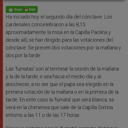
A
n
o
e
p
g
o
r
p
e
k
r
Ha iniciado hoy el segundo día del cónclave. Los
cardenales concelebraron a las 8,15
aproximadamente la misa en la Capilla Paolina y
desde allí, se han dirigido para las votaciones del
cónclave. Se prevén dos votaciones por la mañana y
dos por la tarde.
Las ‘fumatas’ son al terminar la sesión de la mañana
y la de la tarde, o sea hacia el medio día y al
anochecer, a no ser que el papa sea elegido en la
primera votación de la mañana o en la primera de la
tarde. En este caso la ‘fumata’ que será blanca, se
verá en la chimenea que sale de la Capilla Sixtina
entorno a las 11 o de las 17 horas.