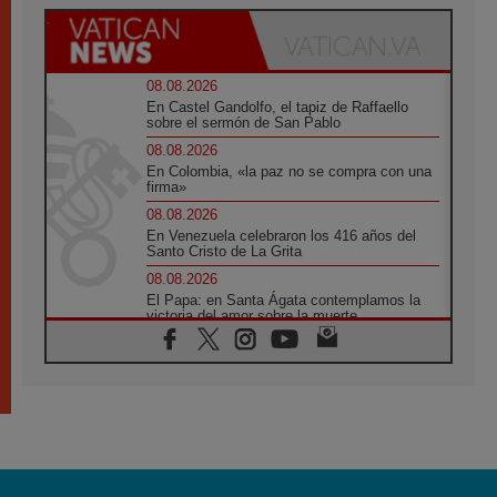
08.08.2026
En Castel Gandolfo, el tapiz de Raffaello
sobre el sermón de San Pablo
08.08.2026
En Colombia, «la paz no se compra con una
firma»
08.08.2026
En Venezuela celebraron los 416 años del
Santo Cristo de La Grita
08.08.2026
El Papa: en Santa Ágata contemplamos la
victoria del amor sobre la muerte
08.08.2026
León XIV visitará el Santuario de la Madre
del Buen Consejo de Genazzano
07.08.2026
Filipinas: el Vicariato Apostólico de Calapán
se convierte en diócesis
07.08.2026
Honduras: Los desplazados invisibles de una