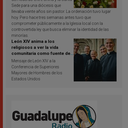
Sede para una diócesis que
llevaba veinte años sin pastor. La ordenación tuvo lugar
hoy. Pero hace tres semanas antes tuvo que
comprometer públicamente a la Iglesia local con la
controvertida ley que busca eliminar la identidad de las
minorías.
León XIV anima a los
religiosos a ver la vida
comunitaria como fuente de
inspiración y santificación
Mensaje de León XIV a la
Conferencia de Superiores
Mayores de Hombres de los
Estados Unidos