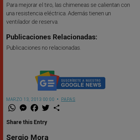
Para mejorar el tiro, las chimeneas se calientan con
una resistencia eléctrica. Además tienen un
ventilador de reserva.
Publicaciones Relacionadas:
Publicaciones no relacionadas.
MARZO 13, 2013 00:00
PAPAS
W
M
F
T
S
h
e
a
w
h
a
s
c
i
a
t
s
e
t
r
Share this Entry
s
e
b
t
e
A
n
o
e
p
g
o
r
Sergio Mora