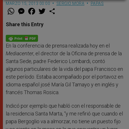
MARZO 15, 2013 00:00
SERGIO MORA
PAPAS
W
M
F
T
S
h
e
a
w
h
a
s
c
i
a
t
s
e
t
r
Share this Entry
s
e
b
t
e
A
n
o
e
p
g
o
r
p
e
k
r
En la conferencia de prensa realizada hoy en el
Mediacenter
, el director de la Oficina de prensa de la
Santa Sede, padre Federico Lombardi, contó
algunos particulares de la vida del papa Francisco en
este período. Estaba acompañado por el portavoz en
idioma español josé María Gil Tamayo y en inglés y
francés Thomas Rosica.
Indicó por ejemplo que habló con el responsable de
la residencia Santa Marta, “y me refirió que cuando el
papa Bergoglio va a almorzar, no tiene un puesto fijo