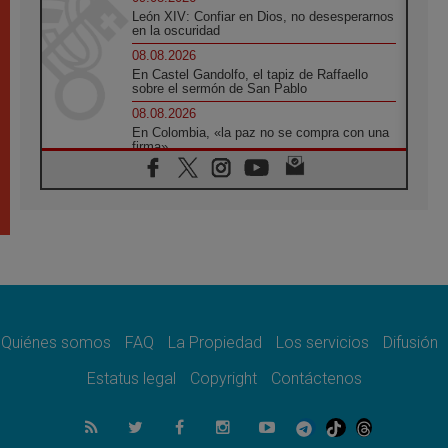
León XIV: Confiar en Dios, no desesperarnos
en la oscuridad
08.08.2026
En Castel Gandolfo, el tapiz de Raffaello
sobre el sermón de San Pablo
08.08.2026
En Colombia, «la paz no se compra con una
firma»
08.08.2026
En Venezuela celebraron los 416 años del
Santo Cristo de La Grita
08.08.2026
El Papa: en Santa Ágata contemplamos la
victoria del amor sobre la muerte
08.08.2026
León XIV visitará el Santuario de la Madre
del Buen Consejo de Genazzano
Quiénes somos
FAQ
La Propiedad
Los servicios
Difusión
07.08.2026
Filipinas: el Vicariato Apostólico de Calapán
Estatus legal
Copyright
Contáctenos
se convierte en diócesis
07.08.2026
Honduras: Los desplazados invisibles de una
crisis olvidada