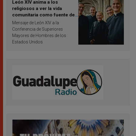
León XIV anima a los
religiosos a ver la vida
comunitaria como fuente de
inspiración y santificación
Mensaje de León XIV a la
Conferencia de Superiores
Mayores de Hombres de los
Estados Unidos