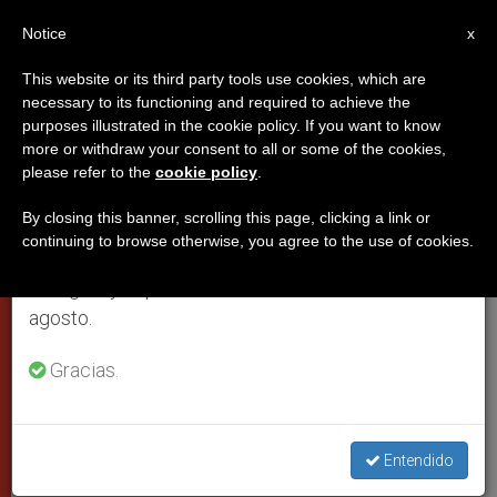
ES
Notice
×
x
Aviso importante
This website or its third party tools use cookies, which are
necessary to its functioning and required to achieve the
Del 27 de julio al 7 de agosto haremos la pausa
purposes illustrated in the cookie policy. If you want to know
Francisco almuerza con los
anual, aprovechando que en el periodo de verano
more or withdraw your consent to all or some of the cookies,
please refer to the
cookie policy
.
se generan menos informaciones y también el
cardenales, celebró temprano y
consumo de las mismas disminuye.
se muestra cerca de los
By closing this banner, scrolling this page, clicking a link or
continuing to browse otherwise, you agree to the use of cookies.
trabajadores
Retomamos el trabajo ordinario de las ediciones
en inglés y español de ZENIT el lunes 10 de
agosto.
A la misa de inicio de pontificado no
Gracias.
hay invitaciones oficiales. Mensaje a la
comunidad judía de Roma, recibió bella
respuesta.
Entendido