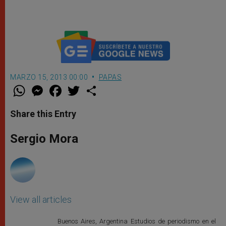
MARZO 15, 2013 00:00
PAPAS
W
M
F
T
S
h
e
a
w
h
a
s
c
i
a
t
s
e
t
r
Share this Entry
s
e
b
t
e
A
n
o
e
p
g
o
r
Sergio Mora
p
e
k
r
View all articles
Buenos Aires, Argentina Estudios de periodismo en el