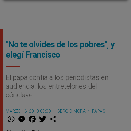
"No te olvides de los pobres", y
elegí Francisco
El papa confía a los periodistas en
audiencia, los entretelones del
cónclave
MARZO 16, 2013 00:00
SERGIO MORA
PAPAS
W
M
F
T
S
h
e
a
w
h
a
s
c
i
a
t
s
e
t
r