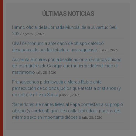
ÚLTIMAS NOTICIAS
Himno oficial de la Jornada Mundial de la Juventud Seúl
2027
agosto 3, 2026
ONU se pronuncia ante caso de obispo católico
desaparecido por la dictadura nicaragüense
julio 25, 2026
Aumenta el interés por la beatificación en Estados Unidos
de los mártires de Georgia que murieron defendiendo el
matrimonio
julio 25, 2026
Franciscanos piden ayuda a Marco Rubio ante
persecución de colonos judíos que afecta a cristianos (y
no sólo) en Tierra Santa
julio 25, 2026
Sacerdotes alemanes fieles al Papa contestan a su propio
obispo (y cardenal) quien les orilla a bendecir parejas del
mismo sexo en importante diócesis
julio 25, 2026