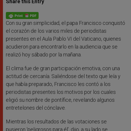
Share this Entry
s
e
b
t
e
A
n
o
e
p
g
o
r
p
e
k
r
Con su gran simplicidad, el papa Francisco conquistó
el corazón de los varios miles de periodistas
presentes en el Aula Pablo VI del Vaticano, quienes
acudieron para encontrarlo en la audiencia que se
realizó hoy sábado por la mañana.
El clima fue de gran participación emotiva, con una
actitud de cercanía. Saliéndose del texto que leía y
que había preparado, Francisco les contó a los
periodistas presentes los motivos por los cuales
eligió su nombre de pontífice, revelando algunos
entretelones del cónclave.
Mientras los resultados de las votaciones se
pusieron ‘peligrosos para él’, dijo, a su lado se