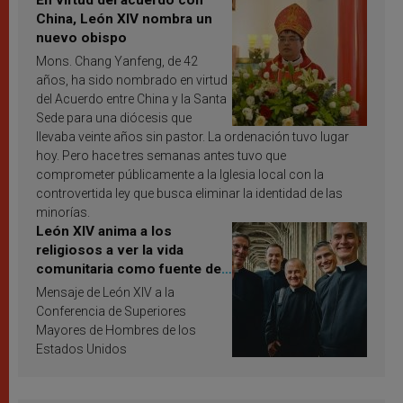
En virtud del acuerdo con
China, León XIV nombra un
nuevo obispo
Mons. Chang Yanfeng, de 42
años, ha sido nombrado en virtud
del Acuerdo entre China y la Santa
Sede para una diócesis que
llevaba veinte años sin pastor. La ordenación tuvo lugar
hoy. Pero hace tres semanas antes tuvo que
comprometer públicamente a la Iglesia local con la
controvertida ley que busca eliminar la identidad de las
minorías.
León XIV anima a los
religiosos a ver la vida
comunitaria como fuente de
inspiración y santificación
Mensaje de León XIV a la
Conferencia de Superiores
Mayores de Hombres de los
Estados Unidos