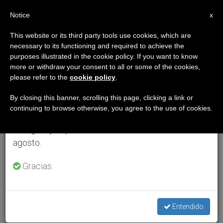
ES
Notice
×
x
Aviso importante
This website or its third party tools use cookies, which are
necessary to its functioning and required to achieve the
Del 27 de julio al 7 de agosto haremos la pausa
purposes illustrated in the cookie policy. If you want to know
anual, aprovechando que en el periodo de verano
more or withdraw your consent to all or some of the cookies,
please refer to the
cookie policy
.
se generan menos informaciones y también el
consumo de las mismas disminuye.
By closing this banner, scrolling this page, clicking a link or
continuing to browse otherwise, you agree to the use of cookies.
Retomamos el trabajo ordinario de las ediciones
en inglés y español de ZENIT el lunes 10 de
agosto.
Gracias.
Entendido