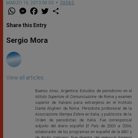
MARZO 16, 2013 00:00
PAPAS
W
M
F
T
S
h
e
a
w
h
a
s
c
i
a
t
s
e
t
r
Share this Entry
s
e
b
t
e
A
n
o
e
p
g
o
r
Sergio Mora
p
e
k
r
View all articles
Buenos Aires, Argentina Estudios de periodismo en el
Istituto Superiore di Comunicazione
de Roma y examen
superior de italiano para extranjeros en el Instituto
Dante Alighieri de Roma. Periodista profesional de la
Associazione Stampa Estera
en Italia, y publicista de la
Orden de periodistas de Italia. Fue corresponsal
adjunto del diario español
El País
de 2000 a 2004,
colaborador de los programas en español de la
BBC
y
de
Radio Vaticano
. Fue director del mensual
Expreso