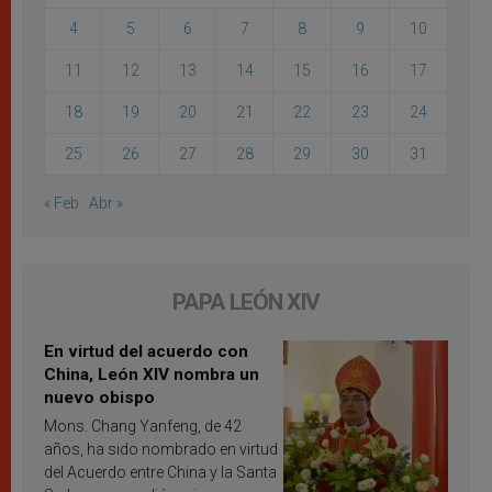
4
5
6
7
8
9
10
11
12
13
14
15
16
17
18
19
20
21
22
23
24
25
26
27
28
29
30
31
« Feb
Abr »
PAPA LEÓN XIV
En virtud del acuerdo con
China, León XIV nombra un
nuevo obispo
Mons. Chang Yanfeng, de 42
años, ha sido nombrado en virtud
del Acuerdo entre China y la Santa