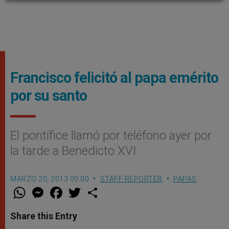
Francisco felicitó al papa emérito
por su santo
El pontífice llamó por teléfono ayer por
la tarde a Benedicto XVI
MARZO 20, 2013 00:00
STAFF REPORTER
PAPAS
W
M
F
T
S
h
e
a
w
h
a
s
c
i
a
t
s
e
t
r
Share this Entry
s
e
b
t
e