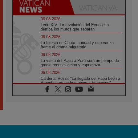
06.08.2026
León XIV: La revolución del Evangelio
derriba los muros que separan
06.08.2026
La Iglesia en Ceuta: caridad y esperanza
frente al drama migratorio
06.08.2026
La visita del Papa a Perú será un tiempo de
gracia reconciliación y esperanza
06.08.2026
Cardenal Rossi: "La llegada del Papa León a
Argentina es un homenaje a Francisco"
06.08.2026
En Asís, León XIV invita a los jóvenes a
«construir la civilización del amor»
05.08.2026
El cardenal Parolin en México: Toda la
sociedad necesita el mensaje del Evangelio
05.08.2026
Santa María la Mayor, Makrickas: La gracia
de Dios desciende sobre el mundo