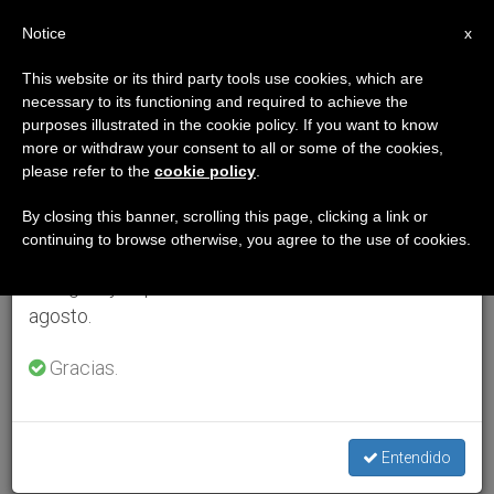
ES
Notice
×
x
Aviso importante
This website or its third party tools use cookies, which are
necessary to its functioning and required to achieve the
Del 27 de julio al 7 de agosto haremos la pausa
purposes illustrated in the cookie policy. If you want to know
anual, aprovechando que en el periodo de verano
more or withdraw your consent to all or some of the cookies,
please refer to the
cookie policy
.
se generan menos informaciones y también el
consumo de las mismas disminuye.
By closing this banner, scrolling this page, clicking a link or
continuing to browse otherwise, you agree to the use of cookies.
Retomamos el trabajo ordinario de las ediciones
en inglés y español de ZENIT el lunes 10 de
agosto.
Gracias.
Entendido