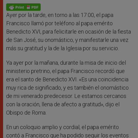
A
n
o
e
p
g
o
r
p
e
k
r
Ayer por la tarde, en torno a las 17.00, el papa
Francisco llamó por teléfono al papa emérito
Benedicto XVI, para felicitarle en ocasión de la fiesta
de San José, su onomástico, y manifestarle una vez
más su gratitud y la de la Iglesia por su servicio.
Ya ayer por la mañana, durante la misa de inicio del
ministerio pretrino, el papa Francisco recordó que
era el santo de Benedicto XVI. «Es una coincidencia
muy rica de significado, y es también el onomástico
de mi venerado predecesor. Le estamos cercanos
con la oración, llena de afecto a gratitud», dijo el
Obispo de Roma.
En un coloquio amplio y cordial, el papa emérito
contó a Francisco que ha podido seguir los eventos