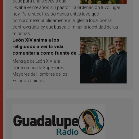
Sede para una diócesis que
llevaba veinte años sin pastor. La ordenación tuvo lugar
hoy. Pero hace tres semanas antes tuvo que
comprometer públicamente a la Iglesia local con la
controvertida ley que busca eliminar la identidad de las
minorías.
León XIV anima a los
religiosos a ver la vida
comunitaria como fuente de
inspiración y santificación
Mensaje de León XIV a la
Conferencia de Superiores
Mayores de Hombres de los
Estados Unidos