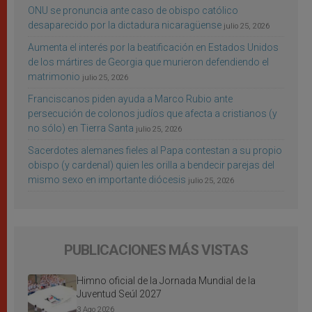
ONU se pronuncia ante caso de obispo católico
desaparecido por la dictadura nicaragüense
julio 25, 2026
Aumenta el interés por la beatificación en Estados Unidos
de los mártires de Georgia que murieron defendiendo el
matrimonio
julio 25, 2026
Franciscanos piden ayuda a Marco Rubio ante
persecución de colonos judíos que afecta a cristianos (y
no sólo) en Tierra Santa
julio 25, 2026
Sacerdotes alemanes fieles al Papa contestan a su propio
obispo (y cardenal) quien les orilla a bendecir parejas del
mismo sexo en importante diócesis
julio 25, 2026
PUBLICACIONES MÁS VISTAS
Himno oficial de la Jornada Mundial de la
Juventud Seúl 2027
3 Ago 2026