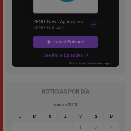
NOTICIAS POR DÍA
marzo 2013
L
M
X
J
V
S
D
1
2
3