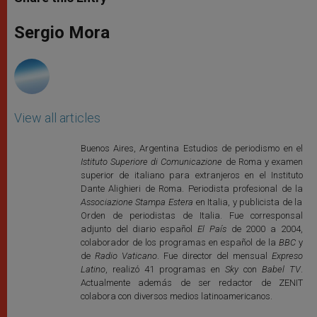
s
e
b
t
e
A
n
o
e
p
g
o
r
Sergio Mora
p
e
k
r
View all articles
Buenos Aires, Argentina Estudios de periodismo en el
Istituto Superiore di Comunicazione
de Roma y examen
superior de italiano para extranjeros en el Instituto
Dante Alighieri de Roma. Periodista profesional de la
Associazione Stampa Estera
en Italia, y publicista de la
Orden de periodistas de Italia. Fue corresponsal
adjunto del diario español
El País
de 2000 a 2004,
colaborador de los programas en español de la
BBC
y
de
Radio Vaticano
. Fue director del mensual
Expreso
Latino
, realizó 41 programas en
Sky
con
Babel TV
.
Actualmente además de ser redactor de ZENIT
colabora con diversos medios latinoamericanos.