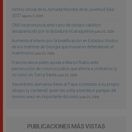
Himno oficial de la Jornada Mundial de la Juventud Seúl
2027
agosto 3, 2026
ONU se pronuncia ante caso de obispo católico
desaparecido por la dictadura nicaragüense
julio 25, 2026
Aumenta el interés por la beatificación en Estados Unidos
de los mártires de Georgia que murieron defendiendo el
matrimonio
julio 25, 2026
Franciscanos piden ayuda a Marco Rubio ante
persecución de colonos judíos que afecta a cristianos (y
no sólo) en Tierra Santa
julio 25, 2026
Sacerdotes alemanes fieles al Papa contestan a su propio
obispo (y cardenal) quien les orilla a bendecir parejas del
mismo sexo en importante diócesis
julio 25, 2026
PUBLICACIONES MÁS VISTAS