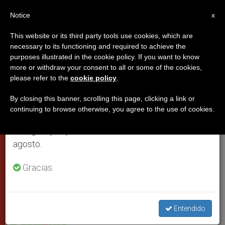
ES
Notice
×
x
Aviso importante
This website or its third party tools use cookies, which are
necessary to its functioning and required to achieve the
Del 27 de julio al 7 de agosto haremos la pausa
purposes illustrated in the cookie policy. If you want to know
El papa celebrará una misa
anual, aprovechando que en el periodo de verano
more or withdraw your consent to all or some of the cookies,
please refer to the
cookie policy
.
se generan menos informaciones y también el
sencilla en la cárcel de menores
consumo de las mismas disminuye.
By closing this banner, scrolling this page, clicking a link or
continuing to browse otherwise, you agree to the use of cookies.
Retomamos el trabajo ordinario de las ediciones
Ministra de Justicia italiana: El lavado
en inglés y español de ZENIT el lunes 10 de
de los pies lo vivirán todos
agosto.
MARZO 27, 2013 00:00
SERGIO MORA
PAPAS
Gracias.
W
M
F
T
S
h
e
a
w
h
a
s
c
i
a
t
s
e
t
r
Share this Entry
s
e
b
t
e
Entendido
A
n
o
e
p
g
o
r