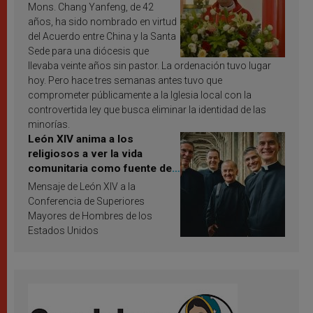
Mons. Chang Yanfeng, de 42
años, ha sido nombrado en virtud
del Acuerdo entre China y la Santa
Sede para una diócesis que
llevaba veinte años sin pastor. La ordenación tuvo lugar
hoy. Pero hace tres semanas antes tuvo que
comprometer públicamente a la Iglesia local con la
controvertida ley que busca eliminar la identidad de las
minorías.
León XIV anima a los
religiosos a ver la vida
comunitaria como fuente de
inspiración y santificación
Mensaje de León XIV a la
Conferencia de Superiores
Mayores de Hombres de los
Estados Unidos