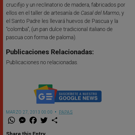
crucifijo y un reclinatorio de madera, fabricados por
ellos en el taller de artesanía de
Casal del Marmo
, y
el Santo Padre les llevará huevos de Pascua y la
“colomba”, (un pan dulce tradicional italiano de
pascua con forma de paloma).
Publicaciones Relacionadas:
Publicaciones no relacionadas.
MARZO 27, 2013 00:00
PAPAS
W
M
F
T
S
h
e
a
w
h
a
s
c
i
a
t
s
e
t
r
Share this Entry