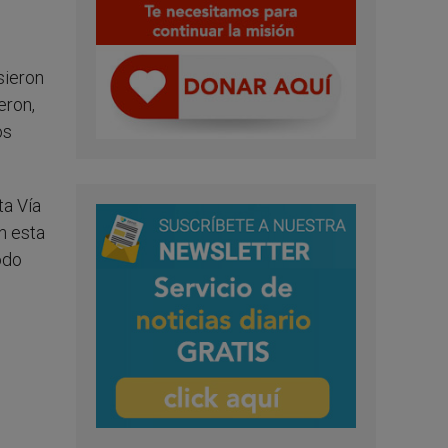
sieron
eron,
os
ta Vía
n esta
odo