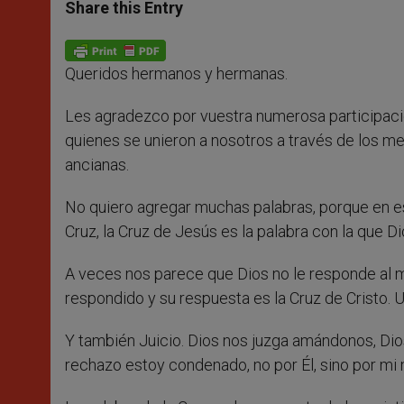
t
s
e
t
r
Share this Entry
s
e
b
t
e
A
n
o
e
p
g
o
r
p
e
k
Queridos hermanos y hermanas.
r
Les agradezco por vuestra numerosa participaci
quienes se unieron a nosotros a través de los m
ancianas.
No quiero agregar muchas palabras, porque en es
Cruz, la Cruz de Jesús es la palabra con la que D
A veces nos parece que Dios no le responde al ma
respondido y su respuesta es la Cruz de Cristo. 
Y también Juicio. Dios nos juzga amándonos, Dios
rechazo estoy condenado, no por Él, sino por mi