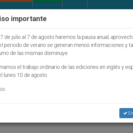
IGLESIA Y MUNDO
DOCUMENTOS
DONATIVOS
iso importante
cristianos (y no sólo) en Tierra Santa
Sacerdo
7 de julio al 7 de agosto haremos la pausa anual, aprovec
el periodo de verano se generan menos informaciones y t
umo de las mismas disminuye.
e Dios no le responde al m
amos el trabajo ordinario de las ediciones en inglés y es
l lunes 10 de agosto.
as.
la Via Crucis en el Coliseo
En