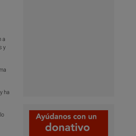
n a
s y
sma
y ha
lo