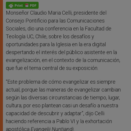
p
g
o
r
p
e
k
r
Monseñor Claudio Maria Celli, presidente del
Consejo Pontificio para las Comunicaciones
Sociales, dio una conferencia en la Facultad de
Teología UC, Chile, sobre los desafíos y
oportunidades para la Iglesia en la era digital
despertando el interés del público asistente en la
evangelización, en el contexto de la comunicación,
que fue el tema central de su exposición.
“Este problema de cómo evangelizar es siempre
actual, porque las maneras de evangelizar cambian
según las diversas circunstancias de tiempo, lugar,
cultura; por eso plantean casi un desafío a nuestra
capacidad de descubrir y adaptar”, dijo Celli
haciendo referencia a Pablo VI y la exhortación
apostólica
Evangelii Nuntiandi
.