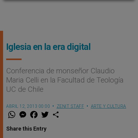
Iglesia en la era digital
Conferencia de monseñor Claudio
Maria Celli en la Facultad de Teología
UC de Chile
ABRIL 12, 2013 00:00
ZENIT STAFF
ARTE Y CULTURA
W
M
F
T
S
h
e
a
w
h
a
s
c
i
a
t
s
e
t
r
Share this Entry
s
e
b
t
e
A
n
o
e