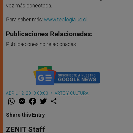
vez más conectada.
Para saber más:
www.teologia.uc.cl
.
Publicaciones Relacionadas:
Publicaciones no relacionadas.
ABRIL 12, 2013 00:00
ARTE Y CULTURA
W
M
F
T
S
h
e
a
w
h
a
s
c
i
a
t
s
e
t
r
Share this Entry
s
e
b
t
e
A
n
o
e
p
g
o
r
ZENIT Staff
p
e
k