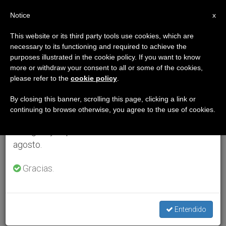
ES
Notice
×
x
Aviso importante
This website or its third party tools use cookies, which are
necessary to its functioning and required to achieve the
Del 27 de julio al 7 de agosto haremos la pausa
purposes illustrated in the cookie policy. If you want to know
anual, aprovechando que en el periodo de verano
more or withdraw your consent to all or some of the cookies,
please refer to the
cookie policy
.
se generan menos informaciones y también el
consumo de las mismas disminuye.
By closing this banner, scrolling this page, clicking a link or
continuing to browse otherwise, you agree to the use of cookies.
Retomamos el trabajo ordinario de las ediciones
en inglés y español de ZENIT el lunes 10 de
agosto.
Gracias.
Entendido