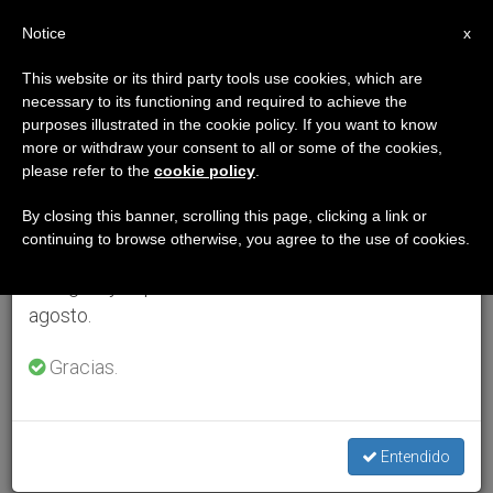
ES
Notice
×
x
Aviso importante
This website or its third party tools use cookies, which are
necessary to its functioning and required to achieve the
Del 27 de julio al 7 de agosto haremos la pausa
purposes illustrated in the cookie policy. If you want to know
anual, aprovechando que en el periodo de verano
more or withdraw your consent to all or some of the cookies,
please refer to the
cookie policy
.
se generan menos informaciones y también el
consumo de las mismas disminuye.
By closing this banner, scrolling this page, clicking a link or
continuing to browse otherwise, you agree to the use of cookies.
Retomamos el trabajo ordinario de las ediciones
en inglés y español de ZENIT el lunes 10 de
agosto.
Gracias.
Entendido