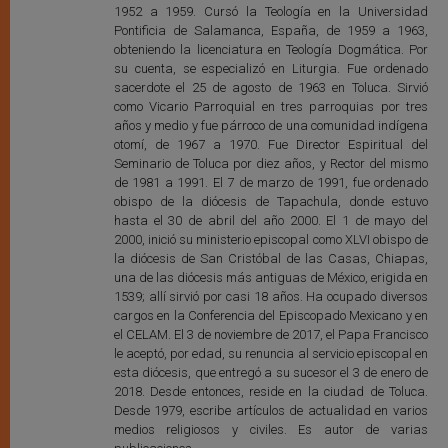
1952 a 1959. Cursó la Teología en la Universidad
Pontificia de Salamanca, España, de 1959 a 1963,
obteniendo la licenciatura en Teología Dogmática. Por
su cuenta, se especializó en Liturgia. Fue ordenado
sacerdote el 25 de agosto de 1963 en Toluca. Sirvió
como Vicario Parroquial en tres parroquias por tres
años y medio y fue párroco de una comunidad indígena
otomí, de 1967 a 1970. Fue Director Espiritual del
Seminario de Toluca por diez años, y Rector del mismo
de 1981 a 1991. El 7 de marzo de 1991, fue ordenado
obispo de la diócesis de Tapachula, donde estuvo
hasta el 30 de abril del año 2000. El 1 de mayo del
2000, inició su ministerio episcopal como XLVI obispo de
la diócesis de San Cristóbal de las Casas, Chiapas,
una de las diócesis más antiguas de México, erigida en
1539; allí sirvió por casi 18 años. Ha ocupado diversos
cargos en la Conferencia del Episcopado Mexicano y en
el CELAM. El 3 de noviembre de 2017, el Papa Francisco
le aceptó, por edad, su renuncia al servicio episcopal en
esta diócesis, que entregó a su sucesor el 3 de enero de
2018. Desde entonces, reside en la ciudad de Toluca.
Desde 1979, escribe artículos de actualidad en varios
medios religiosos y civiles. Es autor de varias