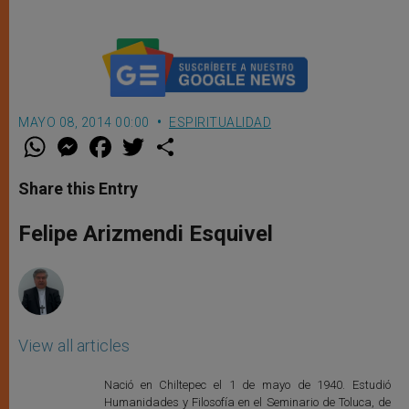
MAYO 08, 2014 00:00
ESPIRITUALIDAD
W
M
F
T
S
h
e
a
w
h
a
s
c
i
a
t
s
e
t
r
Share this Entry
s
e
b
t
e
A
n
o
e
p
g
o
r
Felipe Arizmendi Esquivel
p
e
k
r
View all articles
Nació en Chiltepec el 1 de mayo de 1940. Estudió
Humanidades y Filosofía en el Seminario de Toluca, de