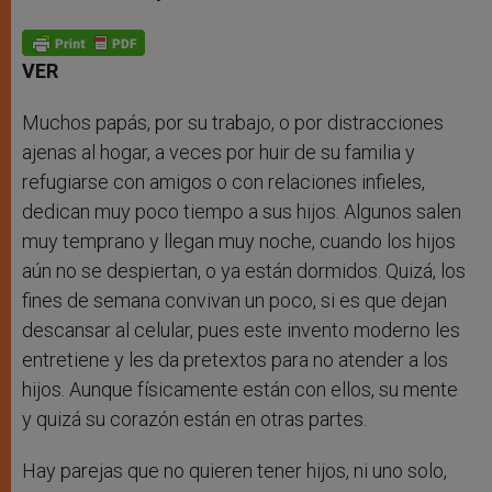
s
e
b
t
e
A
n
o
e
p
g
o
r
p
e
k
r
VER
Muchos papás, por su trabajo, o por distracciones
ajenas al hogar, a veces por huir de su familia y
refugiarse con amigos o con relaciones infieles,
dedican muy poco tiempo a sus hijos. Algunos salen
muy temprano y llegan muy noche, cuando los hijos
aún no se despiertan, o ya están dormidos. Quizá, los
fines de semana convivan un poco, si es que dejan
descansar al celular, pues este invento moderno les
entretiene y les da pretextos para no atender a los
hijos. Aunque físicamente están con ellos, su mente
y quizá su corazón están en otras partes.
Hay parejas que no quieren tener hijos, ni uno solo,