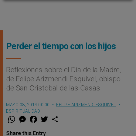
Perder el tiempo con los hijos
Reflexiones sobre el Día de la Madre,
de Felipe Arizmendi Esquivel, obispo
de San Cristobal de las Casas
MAYO 08, 2014 00:00
FELIPE ARIZMENDI ESQUIVEL
ESPIRITUALIDAD
W
M
F
T
S
h
e
a
w
h
a
s
c
i
a
t
s
e
t
r
Share this Entry