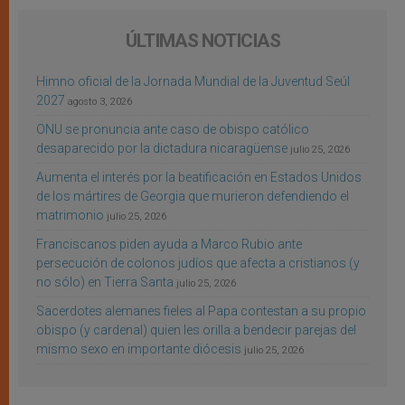
ÚLTIMAS NOTICIAS
Himno oficial de la Jornada Mundial de la Juventud Seúl
2027
agosto 3, 2026
ONU se pronuncia ante caso de obispo católico
desaparecido por la dictadura nicaragüense
julio 25, 2026
Aumenta el interés por la beatificación en Estados Unidos
de los mártires de Georgia que murieron defendiendo el
matrimonio
julio 25, 2026
Franciscanos piden ayuda a Marco Rubio ante
persecución de colonos judíos que afecta a cristianos (y
no sólo) en Tierra Santa
julio 25, 2026
Sacerdotes alemanes fieles al Papa contestan a su propio
obispo (y cardenal) quien les orilla a bendecir parejas del
mismo sexo en importante diócesis
julio 25, 2026