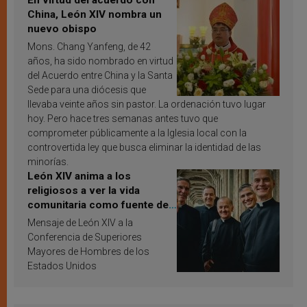
China, León XIV nombra un
nuevo obispo
Mons. Chang Yanfeng, de 42
años, ha sido nombrado en virtud
del Acuerdo entre China y la Santa
Sede para una diócesis que
llevaba veinte años sin pastor. La ordenación tuvo lugar
hoy. Pero hace tres semanas antes tuvo que
comprometer públicamente a la Iglesia local con la
controvertida ley que busca eliminar la identidad de las
minorías.
León XIV anima a los
religiosos a ver la vida
comunitaria como fuente de
inspiración y santificación
Mensaje de León XIV a la
Conferencia de Superiores
Mayores de Hombres de los
Estados Unidos