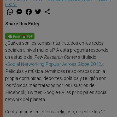
LOCAL
W
M
F
T
S
h
e
a
w
h
a
s
c
i
a
t
s
e
t
r
Share this Entry
s
e
b
t
e
A
n
o
e
p
g
o
r
p
e
k
r
¿Cuáles son los temas más tratados en las redes
sociales a nivel mundial? A esta pregunta responde
un estudio del
Pew Research Center’s
titulado
«
Social Networking Popular Across Globe 2012
».
Películas y música, temáticas relacionadas con la
propia comunidad, deportes, política y religión son
los tópicos más tratados por los usuarios de
Facebook, Twitter, Google+ y las principales social
network del planeta.
Centrándonos en el tema religioso, de entre los 21