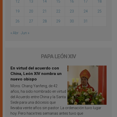
12
13
14
15
16
17
18
19
20
21
22
23
24
25
26
27
28
29
30
31
« Abr
Jun »
PAPA LEÓN XIV
En virtud del acuerdo con
China, León XIV nombra un
nuevo obispo
Mons. Chang Yanfeng, de 42
años, ha sido nombrado en virtud
del Acuerdo entre China y la Santa
Sede para una diócesis que
llevaba veinte años sin pastor. La ordenación tuvo lugar
hoy. Pero hace tres semanas antes tuvo que