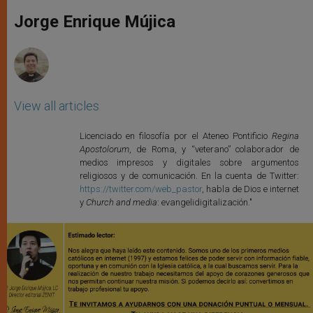
A
n
o
e
p
g
o
r
Jorge Enrique Mújica
p
e
k
r
View all articles
Licenciado en filosofía por el Ateneo Pontificio
Regina
Apostolorum
, de Roma, y “veterano” colaborador de
medios impresos y digitales sobre argumentos
religiosos y de comunicación. En la cuenta de Twitter:
https://twitter.com/web_pastor
, habla de Dios e internet
y
Church and media
: evangelidigitalización."