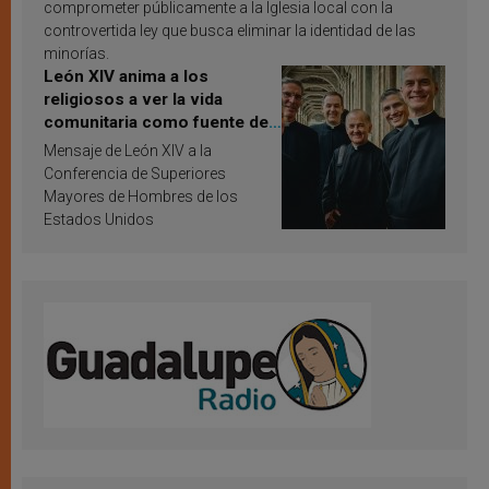
comprometer públicamente a la Iglesia local con la
controvertida ley que busca eliminar la identidad de las
minorías.
León XIV anima a los
religiosos a ver la vida
comunitaria como fuente de
inspiración y santificación
Mensaje de León XIV a la
Conferencia de Superiores
Mayores de Hombres de los
Estados Unidos