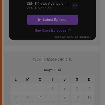
NOTICIAS POR DÍA
mayo 2014
L
M
X
J
V
S
D
1
2
3
4
5
6
7
8
9
10
11