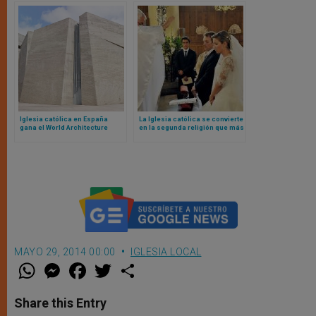
Iglesia católica en España
La Iglesia católica se convierte
gana el World Architecture
en la segunda religión que más
Festival al mejor edificio del
matrimonios celebra en Reino
mundo
Unido
MAYO 29, 2014 00:00
IGLESIA LOCAL
W
M
F
T
S
h
e
a
w
h
a
s
c
i
a
t
s
e
t
r
Share this Entry
s
e
b
t
e