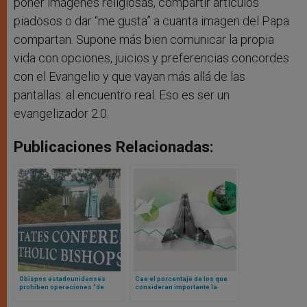
poner imágenes religiosas, compartir artículos
piadosos o dar “me gusta” a cuanta imagen del Papa
compartan. Supone más bien comunicar la propia
vida con opciones, juicios y preferencias concordes
con el Evangelio y que vayan más allá de las
pantallas: al encuentro real. Eso es ser un
evangelizador 2.0.
Publicaciones Relacionadas:
Obispos estadounidenses
Cae el porcentaje de los que
prohíben operaciones “de
consideran importante la
cambio de género” en todos los
religión en su vida, según
hospitales católicos del país
estudio estadounidense