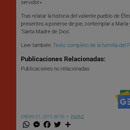
servidor».
Tras relatar la historia del valiente pueblo de É
presentes a ponerse de pie, contemplar a María y
‘Santa Madre de Dios’.
Leer también:
Texto completo de la homilí­a del P
Publicaciones Relacionadas:
Publicaciones no relacionadas.
ENERO 01, 2015 00:00
PAPAS
W
M
F
T
S
h
e
a
w
h