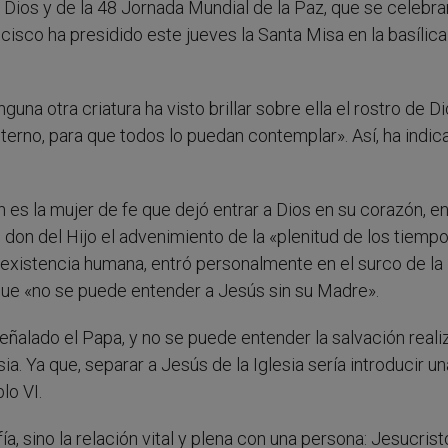
ios y de la 48 Jornada Mundial de la Paz, que se celebra
ncisco ha presidido este jueves la Santa Misa en la basílica
una otra criatura ha visto brillar sobre ella el rostro de D
terno, para que todos lo puedan contemplar». Así, ha indic
n es la mujer de fe que dejó entrar a Dios en su corazón, e
 don del Hijo el advenimiento de la «plenitud de los tiemp
la existencia humana, entró personalmente en el surco de la
 que «no se puede entender a Jesús sin su Madre».
señalado el Papa, y no se puede entender la salvación real
ia. Ya que, separar a Jesús de la Iglesia sería introducir un
lo VI.
a, sino la relación vital y plena con una persona: Jesucristo