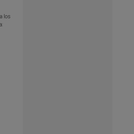
a los
a: