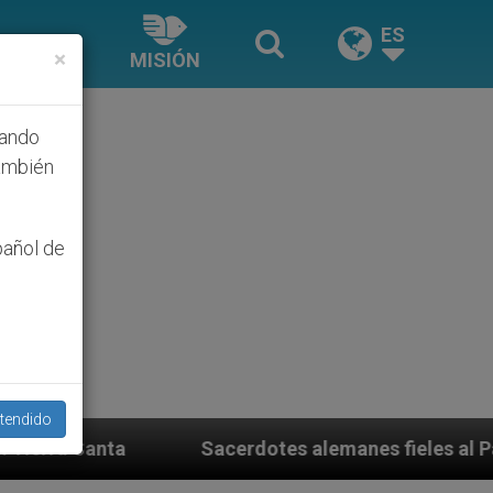
ES
×
MISIÓN
hando
ambién
pañol de
tendido
acerdotes alemanes fieles al Papa contestan a su prop