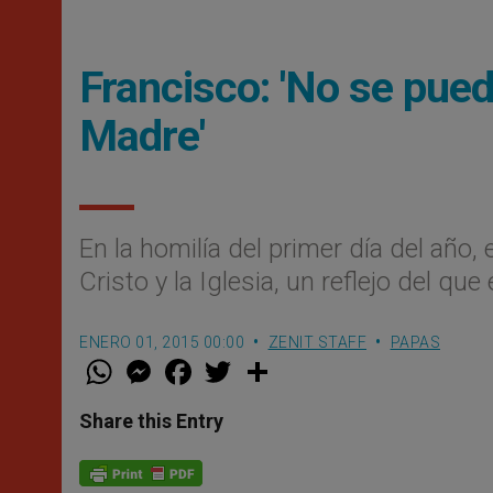
Francisco: 'No se pue
Madre'
En la homilí­a del primer dí­a del año
Cristo y la Iglesia, un reflejo del que
ENERO 01, 2015 00:00
ZENIT STAFF
PAPAS
W
M
F
T
S
h
e
a
w
h
a
s
c
i
a
t
s
e
t
r
Share this Entry
s
e
b
t
e
A
n
o
e
p
g
o
r
p
e
k