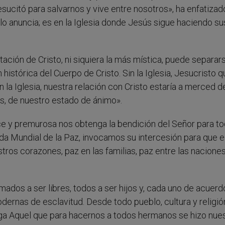
esucitó para salvarnos y vive entre nosotros», ha enfatizad
n lo anuncia; es en la Iglesia donde Jesús sigue haciendo su
ción de Cristo, ni siquiera la más mística, puede separar
n histórica del Cuerpo de Cristo. Sin la Iglesia, Jesucristo 
n la Iglesia, nuestra relación con Cristo estaría a merced d
es, de nuestro estado de ánimo».
e y premurosa nos obtenga la bendición del Señor para to
da Mundial de la Paz, invocamos su intercesión para que e
tros corazones, paz en las familias, paz entre las naciones
ados a ser libres, todos a ser hijos y, cada uno de acuerd
dernas de esclavitud. Desde todo pueblo, cultura y religió
ga Aquel que para hacernos a todos hermanos se hizo nue