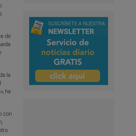
o
s
se de
queda
e
da la
l
», ha
o con
n,
stro