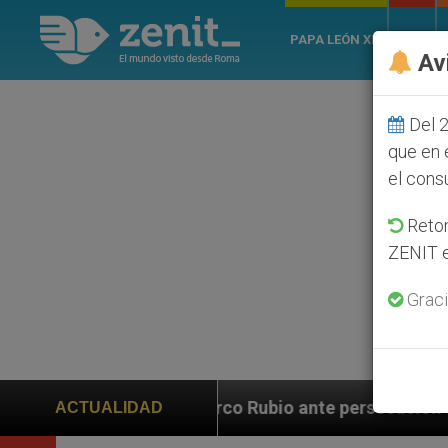
PAPA LEÓN XIV
ROMA
Av
Del 2
que en 
el cons
Retom
ZENIT e
Graci
Marco Rubio ante persecución de colonos judíos que afe
ACTUALIDAD