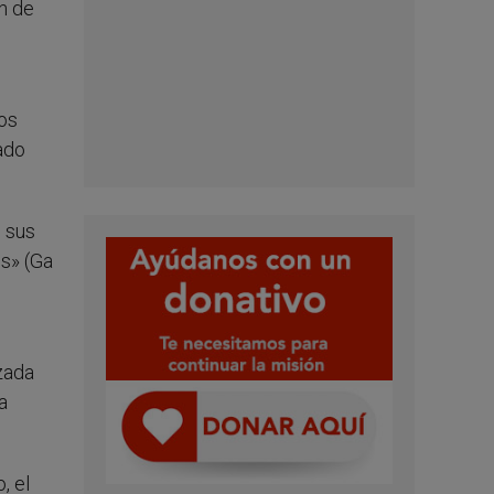
n de
ios
ado
n sus
os» (Ga
izada
a
, el