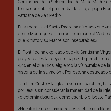
Con motivo de la Solemnidad de María Madre de D
r
forma conjunta el primer día del año, el papa Fra
vaticana de San Pedro.
En su homilía, el Santo Padre ha afirmado que «ning
como María, que dio un rostro humano al Verbo e
que «Cristo y su Madre son inseparables».
El Pontífice ha explicado que «la Santísima Virge
proyectos; es la creyente capaz de percibir en el
4,4), en el que Dios, eligiendo la vía humilde de 
historia de la salvación». Por eso, ha destacado
También Cristo y la Iglesia son inseparables, ha 
por Jesús sin considerar la maternidad de la Igles
«dicotomía absurda», como escribió el beato Pab
«Nuestra fe no es una idea abstracta o una filosofí