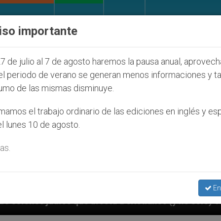
IGLESIA Y MUNDO
DOCUMENTOS
DONATIVOS
iso importante
7 de julio al 7 de agosto haremos la pausa anual, aprovec
el periodo de verano se generan menos informaciones y t
umo de las mismas disminuye.
amos el trabajo ordinario de las ediciones en inglés y es
l lunes 10 de agosto.
as.
En
cta a cristianos (y no sólo) en Tierra Santa
S