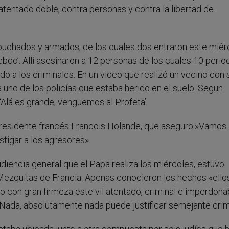
atentado doble, contra personas y contra la libertad de
puchados y armados, de los cuales dos entraron este miér
Hebdo’. Allí asesinaron a 12 personas de los cuales 10 perio
ndo a los criminales. En un video que realizó un vecino con 
 uno de los policías que estaba herido en el suelo. Segun
: ‘Alá es grande, venguemos al Profeta’.
 presidente francés Francois Holande, que aseguro:»Vamos
tigar a los agresores».
udiencia general que el Papa realiza los miércoles, estuvo
Mezquitas de Francia. Apenas conocieron los hechos «ello
con gran firmeza este vil atentado, criminal e imperdona
 “Nada, absolutamente nada puede justificar semejante crim