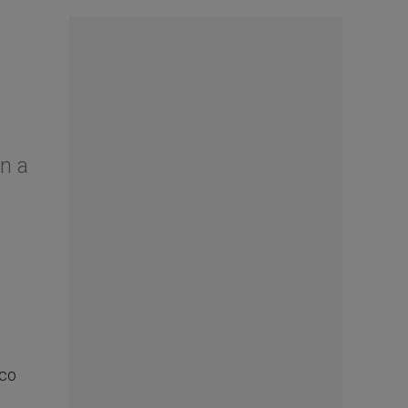
n a
ico