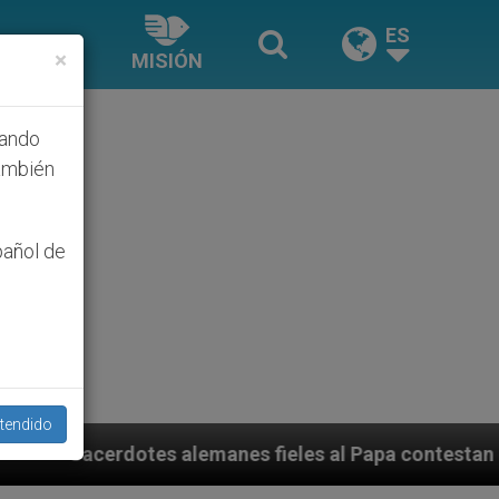
ES
×
MISIÓN
hando
ambién
pañol de
tendido
lemanes fieles al Papa contestan a su propio obispo (