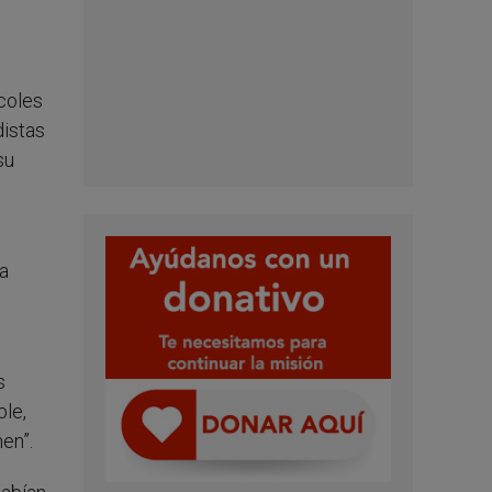
coles
distas
su
 a
s
ble,
en”.