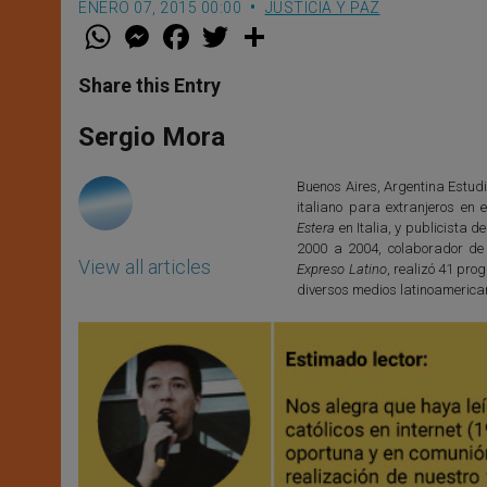
ENERO 07, 2015 00:00
JUSTICIA Y PAZ
W
M
F
T
S
h
e
a
w
h
a
s
c
i
a
t
s
e
t
r
Share this Entry
s
e
b
t
e
A
n
o
e
p
g
o
r
Sergio Mora
p
e
k
r
Buenos Aires, Argentina Estudi
italiano para extranjeros en e
Estera
en Italia, y publicista d
2000 a 2004, colaborador de
View all articles
Expreso Latino
, realizó 41 pr
diversos medios latinoamerica