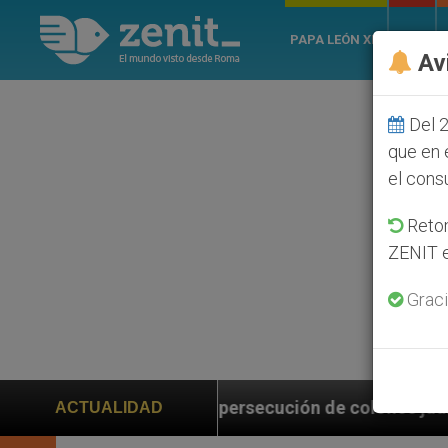
PAPA LEÓN XIV
ROMA
Av
Del 2
que en 
el cons
Retom
ZENIT e
Graci
 ante persecución de colonos judíos que afecta a cris
ACTUALIDAD