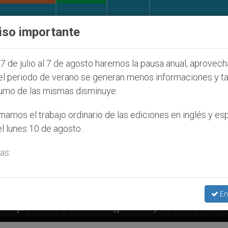
IGLESIA Y MUNDO
DOCUMENTOS
DONATIVOS
iso importante
7 de julio al 7 de agosto haremos la pausa anual, aprovec
el periodo de verano se generan menos informaciones y t
umo de las mismas disminuye.
amos el trabajo ordinario de las ediciones en inglés y es
l lunes 10 de agosto.
as.
En
tianos (y no sólo) en Tierra Santa
Sacerdotes a