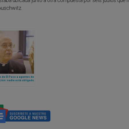
staba ubicada junto a otra compuesta por seis judíos que 
Auschwitz.
 de El Paso a agentes de
ión: nadie está obligado
ir una ley inmoral