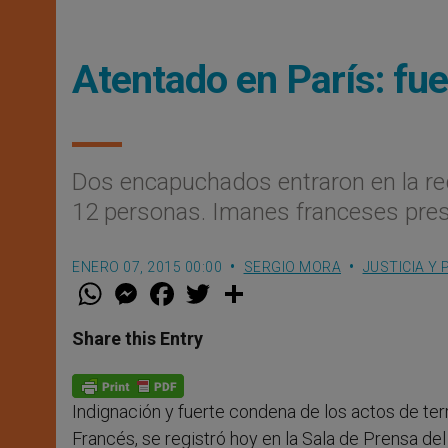
Atentado en París: fue
Dos encapuchados entraron en la reda
12 personas. Imanes franceses pres
ENERO 07, 2015 00:00
SERGIO MORA
JUSTICIA Y 
W
M
F
T
S
h
e
a
w
h
a
s
c
i
a
t
s
e
t
r
Share this Entry
s
e
b
t
e
A
n
o
e
p
g
o
r
p
e
k
Indignación y fuerte condena de los actos de terr
r
Francés, se registró hoy en la Sala de Prensa de