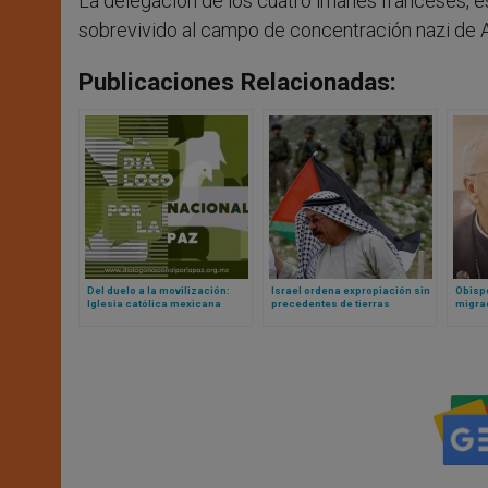
La delegación de los cuatro imanes franceses, e
sobrevivido al campo de concentración nazi de 
Publicaciones Relacionadas:
Del duelo a la movilización:
Israel ordena expropiación sin
Obispo
Iglesia católica mexicana
precedentes de tierras
migrac
apuesta por una década de paz
palestinas
a segu