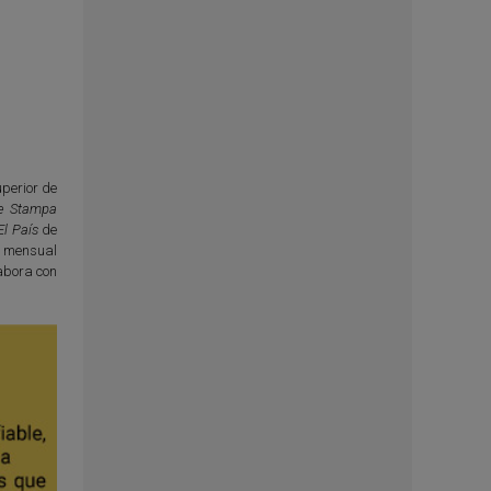
perior de
e Stampa
El País
de
l mensual
abora con