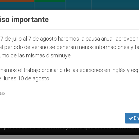
IGLESIA Y MUNDO
DOCUMENTOS
DONATIVOS
iso importante
7 de julio al 7 de agosto haremos la pausa anual, aprovec
el periodo de verano se generan menos informaciones y t
umo de las mismas disminuye.
amos el trabajo ordinario de las ediciones en inglés y es
l lunes 10 de agosto.
as.
En
s judíos que afecta a cristianos (y no sólo) en Tierr