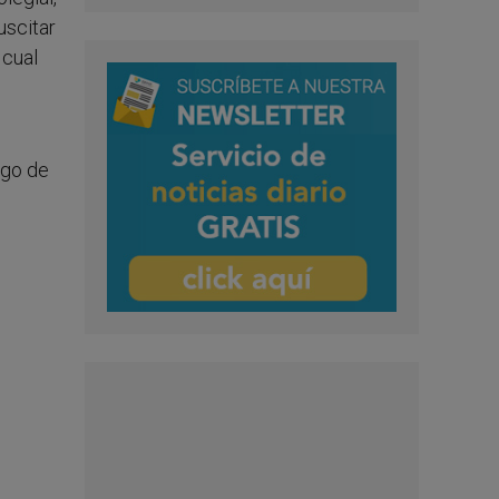
uscitar
 cual
igo de