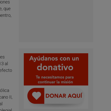
siones
e, que
uentro,
les
13 al
refecto
ólica
ano II,
al
legial,