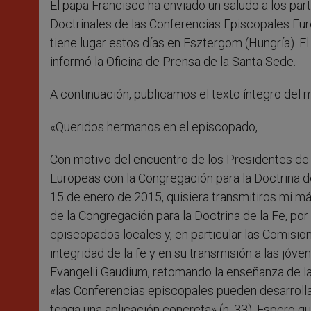
El papa Francisco ha enviado un saludo a los par
r
Doctrinales de las Conferencias Episcopales Eur
tiene lugar estos días en Esztergom (Hungría). El
informó la Oficina de Prensa de la Santa Sede.
A continuación, publicamos el texto íntegro del 
«Queridos hermanos en el episcopado,
Con motivo del encuentro de los Presidentes de
Europeas con la Congregación para la Doctrina de
15 de enero de 2015, quisiera transmitiros mi má
de la Congregación para la Doctrina de la Fe, por 
episcopados locales y, en particular las Comision
integridad de la fe y en su transmisión a las jó
Evangelii Gaudium, retomando la enseñanza de la
«las Conferencias episcopales pueden desarrollar 
tenga una aplicación concreta» (n. 33). Espero q