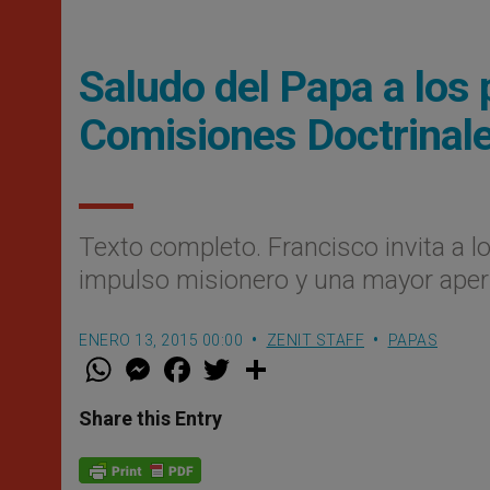
Saludo del Papa a los 
Comisiones Doctrinal
Texto completo. Francisco invita a l
impulso misionero y una mayor apert
ENERO 13, 2015 00:00
ZENIT STAFF
PAPAS
W
M
F
T
S
h
e
a
w
h
a
s
c
i
a
t
s
e
t
r
Share this Entry
s
e
b
t
e
A
n
o
e
p
g
o
r
p
e
k