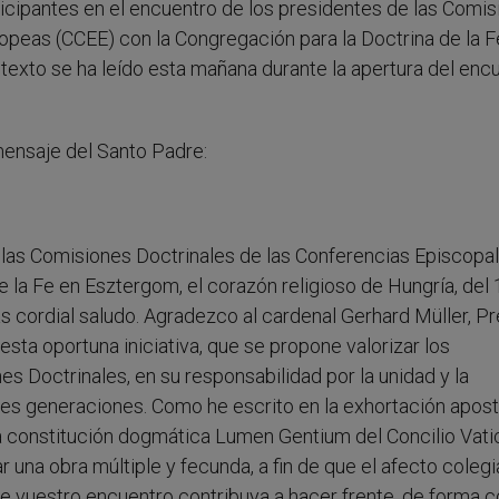
ticipantes en el encuentro de los presidentes de las Comi
opeas (CCEE) con la Congregación para la Doctrina de la F
 texto se ha leído esta mañana durante la apertura del enc
mensaje del Santo Padre:
 las Comisiones Doctrinales de las Conferencias Episcopa
 la Fe en Esztergom, el corazón religioso de Hungría, del 
s cordial saludo. Agradezco al cardenal Gerhard Müller, P
esta oportuna iniciativa, que se propone valorizar los
es Doctrinales, en su responsabilidad por la unidad y la
venes generaciones. Como he escrito en la exhortación apost
 constitución dogmática Lumen Gentium del Concilio Vatic
una obra múltiple y fecunda, a fin de que el afecto colegi
ue vuestro encuentro contribuya a hacer frente, de forma co