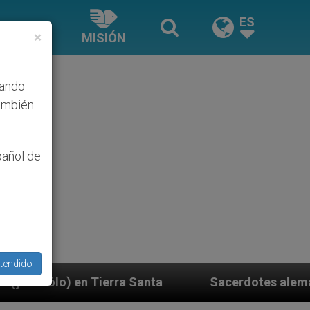
ES
×
MISIÓN
hando
ambién
pañol de
tendido
a Santa
Sacerdotes alemanes fieles al Papa cont