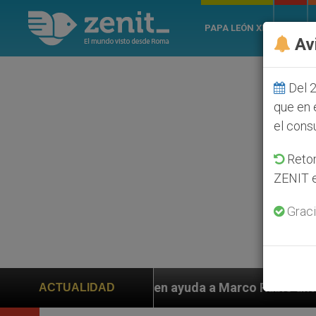
PAPA LEÓN XIV
ROMA
Av
Del 2
que en 
el cons
Retom
ZENIT e
Graci
 piden ayuda a Marco Rubio ante persecución de colono
ACTUALIDAD