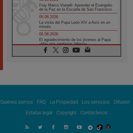
Fray Marco Vianelli: Aprender el Evangelio
de la Paz en la Escuela de San Francisco
06.08.2026
La visita del Papa León XIV a Asís en un
minuto
06.08.2026
El agradecimiento de los jóvenes al Papa:
«Hoy nos sentimos Iglesia»
06.08.2026
Líbano: Reanudan los coloquios en Roma en
medio de tensiones y ataques en el sur del
país
06.08.2026
Hiroshima y Nagasaki, 81 años después.
Comienzan "Diez Días Oración por la Paz"
06.08.2026
Pizzaballa en Asís: los cristianos quieren
paz
Quiénes somos
FAQ
La Propiedad
Los servicios
Difusión
06.08.2026
Estatus legal
Copyright
Contáctenos
Sturla: La visita de León XIV será una buena
noticia para todo el Uruguay
06.08.2026
León XIV: La revolución del Evangelio