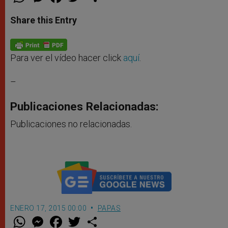
h
e
a
w
h
a
s
c
i
a
t
s
e
t
r
Share this Entry
s
e
b
t
e
A
n
o
e
p
g
o
r
p
e
k
r
Para ver el vídeo hacer click
aquí
.
–
Publicaciones Relacionadas:
Publicaciones no relacionadas.
ENERO 17, 2015 00:00
PAPAS
W
M
F
T
S
h
e
a
w
h