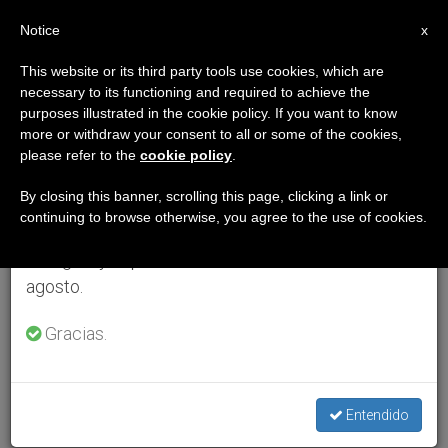
ES
Notice
×
x
Aviso importante
This website or its third party tools use cookies, which are
necessary to its functioning and required to achieve the
Del 27 de julio al 7 de agosto haremos la pausa
purposes illustrated in the cookie policy. If you want to know
anual, aprovechando que en el periodo de verano
more or withdraw your consent to all or some of the cookies,
please refer to the
cookie policy
.
se generan menos informaciones y también el
consumo de las mismas disminuye.
By closing this banner, scrolling this page, clicking a link or
continuing to browse otherwise, you agree to the use of cookies.
Retomamos el trabajo ordinario de las ediciones
en inglés y español de ZENIT el lunes 10 de
agosto.
Gracias.
Entendido