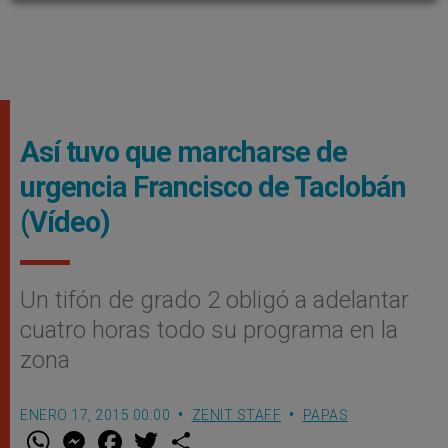
Así tuvo que marcharse de
urgencia Francisco de Taclobán
(Vídeo)
Un tifón de grado 2 obligó a adelantar
cuatro horas todo su programa en la
zona
ENERO 17, 2015 00:00
ZENIT STAFF
PAPAS
W
M
F
T
S