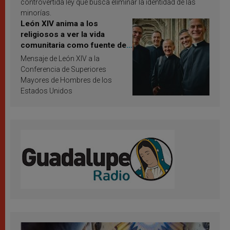
controvertida ley que busca eliminar la identidad de las
minorías.
León XIV anima a los
religiosos a ver la vida
comunitaria como fuente de
inspiración y santificación
Mensaje de León XIV a la
Conferencia de Superiores
Mayores de Hombres de los
Estados Unidos