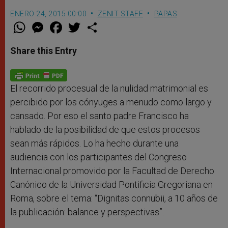
ENERO 24, 2015 00:00
ZENIT STAFF
PAPAS
W
M
F
T
S
h
e
a
w
h
a
s
c
i
a
t
s
e
t
r
Share this Entry
s
e
b
t
e
A
n
o
e
p
g
o
r
p
e
k
r
El recorrido procesual de la nulidad matrimonial es
percibido por los cónyuges a menudo como largo y
cansado. Por eso el santo padre Francisco ha
hablado de la posibilidad de que estos procesos
sean más rápidos. Lo ha hecho durante una
audiencia con los participantes del Congreso
Internacional promovido por la Facultad de Derecho
Canónico de la Universidad Pontificia Gregoriana en
Roma, sobre el tema: “Dignitas connubii, a 10 años de
la publicación: balance y perspectivas”.