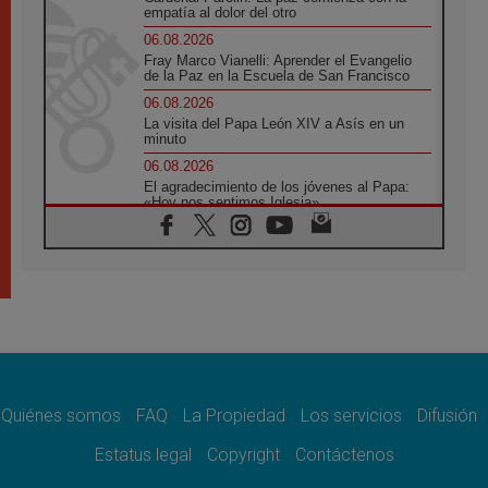
empatía al dolor del otro
06.08.2026
Fray Marco Vianelli: Aprender el Evangelio
de la Paz en la Escuela de San Francisco
06.08.2026
La visita del Papa León XIV a Asís en un
minuto
06.08.2026
El agradecimiento de los jóvenes al Papa:
«Hoy nos sentimos Iglesia»
06.08.2026
Líbano: Reanudan los coloquios en Roma en
medio de tensiones y ataques en el sur del
país
06.08.2026
Hiroshima y Nagasaki, 81 años después.
Comienzan "Diez Días Oración por la Paz"
06.08.2026
Pizzaballa en Asís: los cristianos quieren
paz
Quiénes somos
FAQ
La Propiedad
Los servicios
Difusión
06.08.2026
Estatus legal
Copyright
Contáctenos
Sturla: La visita de León XIV será una buena
noticia para todo el Uruguay