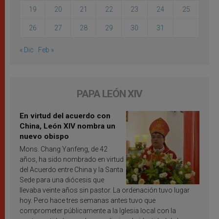
19
20
21
22
23
24
25
26
27
28
29
30
31
« Dic
Feb »
PAPA LEÓN XIV
En virtud del acuerdo con
China, León XIV nombra un
nuevo obispo
Mons. Chang Yanfeng, de 42
años, ha sido nombrado en virtud
del Acuerdo entre China y la Santa
Sede para una diócesis que
llevaba veinte años sin pastor. La ordenación tuvo lugar
hoy. Pero hace tres semanas antes tuvo que
comprometer públicamente a la Iglesia local con la