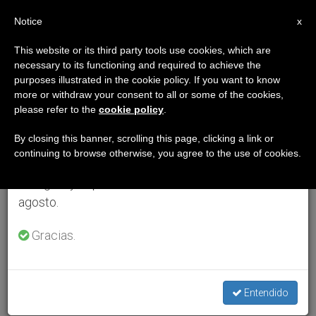
ES
Notice
×
x
Aviso importante
This website or its third party tools use cookies, which are
necessary to its functioning and required to achieve the
Del 27 de julio al 7 de agosto haremos la pausa
purposes illustrated in the cookie policy. If you want to know
anual, aprovechando que en el periodo de verano
more or withdraw your consent to all or some of the cookies,
please refer to the
cookie policy
.
se generan menos informaciones y también el
consumo de las mismas disminuye.
By closing this banner, scrolling this page, clicking a link or
continuing to browse otherwise, you agree to the use of cookies.
Retomamos el trabajo ordinario de las ediciones
en inglés y español de ZENIT el lunes 10 de
agosto.
Gracias.
Entendido