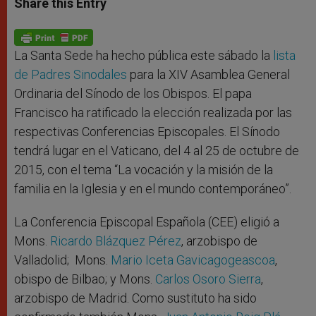
Share this Entry
s
e
b
t
e
A
n
o
e
p
g
o
r
p
e
k
r
La Santa Sede ha hecho pública este sábado la
lista
de Padres Sinodales
para la XIV Asamblea General
Ordinaria del Sínodo de los Obispos. El papa
Francisco ha ratificado la elección realizada por las
respectivas Conferencias Episcopales. El Sínodo
tendrá lugar en el Vaticano, del 4 al 25 de octubre de
2015, con el tema “La vocación y la misión de la
familia en la Iglesia y en el mundo contemporáneo”.
La Conferencia Episcopal Española (CEE) eligió a
Mons.
Ricardo Blázquez Pérez
, arzobispo de
Valladolid; Mons.
Mario Iceta Gavicagogeascoa
,
obispo de Bilbao; y Mons.
Carlos Osoro Sierra
,
arzobispo de Madrid. Como sustituto ha sido