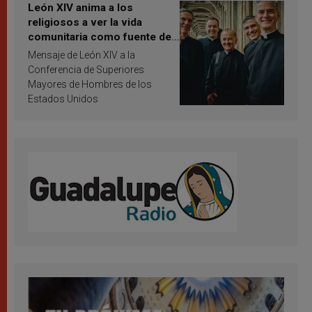
León XIV anima a los
religiosos a ver la vida
comunitaria como fuente de
inspiración y santificación
Mensaje de León XIV a la
Conferencia de Superiores
Mayores de Hombres de los
Estados Unidos