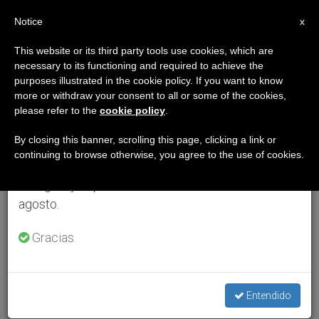
ES
Notice
×
x
Aviso importante
This website or its third party tools use cookies, which are
necessary to its functioning and required to achieve the
Del 27 de julio al 7 de agosto haremos la pausa
purposes illustrated in the cookie policy. If you want to know
anual, aprovechando que en el periodo de verano
more or withdraw your consent to all or some of the cookies,
please refer to the
cookie policy
.
se generan menos informaciones y también el
consumo de las mismas disminuye.
By closing this banner, scrolling this page, clicking a link or
continuing to browse otherwise, you agree to the use of cookies.
Retomamos el trabajo ordinario de las ediciones
en inglés y español de ZENIT el lunes 10 de
agosto.
Gracias.
Entendido