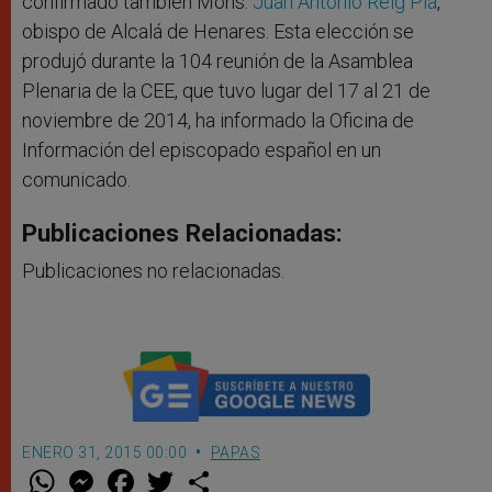
confirmado también Mons.
Juan Antonio Reig Plá
,
obispo de Alcalá de Henares. Esta elección se
produjó durante la 104 reunión de la Asamblea
Plenaria de la CEE, que tuvo lugar del 17 al 21 de
noviembre de 2014, ha informado la Oficina de
Información del episcopado español en un
comunicado.
Publicaciones Relacionadas:
Publicaciones no relacionadas.
ENERO 31, 2015 00:00
PAPAS
W
M
F
T
S
h
e
a
w
h