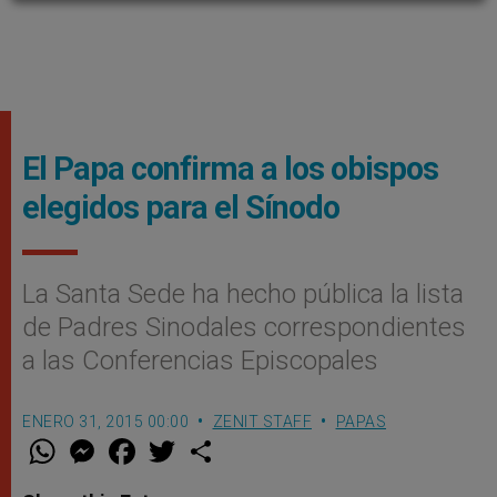
El Papa confirma a los obispos
elegidos para el Sí­nodo
La Santa Sede ha hecho pública la lista
de Padres Sinodales correspondientes
a las Conferencias Episcopales
ENERO 31, 2015 00:00
ZENIT STAFF
PAPAS
W
M
F
T
S
h
e
a
w
h
a
s
c
i
a
t
s
e
t
r