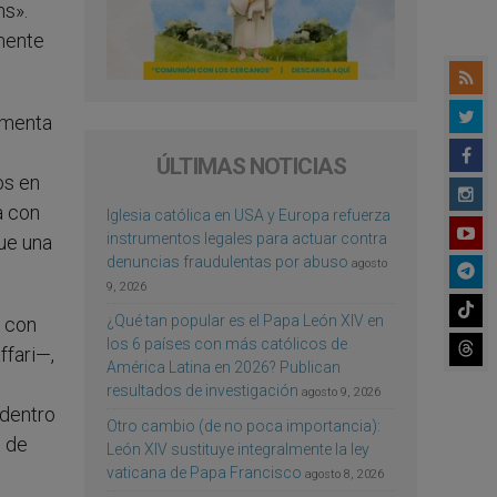
ns».
mente
omenta
ÚLTIMAS NOTICIAS
os en
a con
Iglesia católica en USA y Europa refuerza
instrumentos legales para actuar contra
que una
denuncias fraudulentas por abuso
agosto
9, 2026
¿Qué tan popular es el Papa León XIV en
e con
los 6 países con más católicos de
ffari—,
América Latina en 2026? Publican
resultados de investigación
agosto 9, 2026
 dentro
Otro cambio (de no poca importancia):
s de
León XIV sustituye integralmente la ley
vaticana de Papa Francisco
agosto 8, 2026