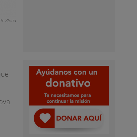
fe Storia
que
ova.