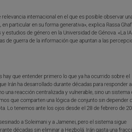
 relevancia internacional en el que es posible observar un
l, en particular en su forma generativa», explica Rassa Ghaff
s y estudios de género en la Universidad de Génova. «La IA
as de guerra de la información que apuntan a las percepci
s hay que entender primero lo que ya ha ocurrido sobre el
 que Irán ha desarrollado durante décadas para responder a
no una reacción centralizada y vulnerable, sino un sistema
mos que comparten una lógica de conjunto sin depender 
pta. Lo tenemos ante los ojos desde el 28 de febrero de 20
asesinado a Soleimani y a Jamenei, pero el sistema sigue
ante décadas sin eliminar a Hezbolá. Irán gasta una fracc