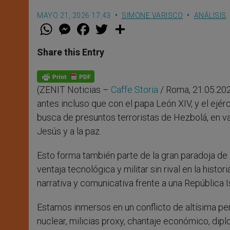
MAYO 21, 2026 17:43
SIMONE VARISCO
ANÁLISIS
W
M
F
T
S
h
e
a
w
h
a
s
c
i
a
t
s
e
t
r
Share this Entry
s
e
b
t
e
A
n
o
e
p
g
o
r
p
e
k
(ZENIT Noticias –
Caffe Storia
/ Roma, 21.05.202
r
antes incluso que con el papa León XIV, y el ejér
busca de presuntos terroristas de Hezbolá, en va
Jesús y a la paz.
Esto forma también parte de la gran paradoja de 
ventaja tecnológica y militar sin rival en la histo
narrativa y comunicativa frente a una República
Estamos inmersos en un conflicto de altísima p
nuclear, milicias proxy, chantaje económico, dip