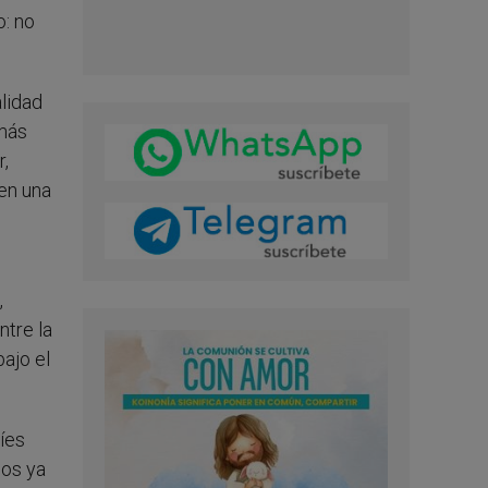
o: no
lidad
 más
r,
en una
,
ntre la
ajo el
níes
los ya