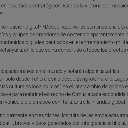
es resultados estratégicos. Esta es la victoria del mosaic
r.
omunicación digital? «Desde hace varias semanas, una plura
raníes y grupos de creadores de contenido aparentemente
ontenidos digitales centrados en el enfrentamiento milita
anyahu, en lo que se ha convertido a todos los efectos 
bajadas iraníes en el mundo y notarán algo inusual: las
an solo desde Teherán, sino desde Bangkok, Harare, Lagos
cias culturales locales. Y así, en el intercambio de golpes e
 clave para reabrir el estrecho de Ormuz acaba escondida b
n vehículo diplomático con Italia. Entre la hilaridad global.
cipalmente en tres filones: los tuits de las embajadas ira
al—, breves vídeos generados por inteligencia artificial, 