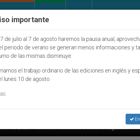
IGLESIA Y MUNDO
DOCUMENTOS
DONATIVOS
iso importante
7 de julio al 7 de agosto haremos la pausa anual, aprovec
el periodo de verano se generan menos informaciones y t
umo de las mismas disminuye.
amos el trabajo ordinario de las ediciones en inglés y es
l lunes 10 de agosto.
as.
En
 resultados de investigación
Otro cambio (de n