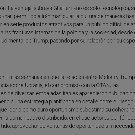
. La ventaja, subraya Ghaffari, «no es solo tecnológica, s
s «han permitido a Irán manipular la cultura de maneras has
 en serie productos atractivos para un público difícil de at
 las fracturas internas de la política y la sociedad, desde 
salud mental de Trump, pasando por su relación con su esp
ón. En las semanas en que la relación entre Meloni y Trump
ancia sobre Ucrania, el compromiso con la OTAN, las
des de diversas embajadas iraníes aparecieron publicacio
meno a una estrategia planificada en detalle corre el riesgo
 que leerlo como puro oportunismo subestima su coherenci
ema comunicativo distribuido, en el que actores periférico
tido, aprovechando ventanas de oportunidad sin necesid