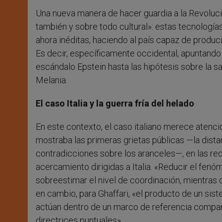
Una nueva manera de hacer guardia a la Revolución
también y sobre todo cultural»: estas tecnología
ahora inéditas, haciendo al país capaz de producir
Es decir, específicamente occidental, apuntando a
escándalo Epstein hasta las hipótesis sobre la 
Melania.
El caso Italia y la guerra fría del helado
En este contexto, el caso italiano merece atenci
mostraba las primeras grietas públicas —la dist
contradicciones sobre los aranceles—, en las re
acercamiento dirigidas a Italia. «Reducir el fenó
sobreestimar el nivel de coordinación, mientras
en cambio, para Ghaffari, «el producto de un sist
actúan dentro de un marco de referencia compar
directrices puntuales».