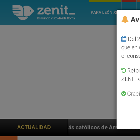
PAPA LEÓN XIV
ROMA
Av
Del 2
que en 
el cons
Retom
ZENIT e
Graci
 con más católicos de América Latina en 2026? Publican
ACTUALIDAD