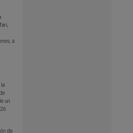
a
ari,
ones, a
 la
 de
de un
26.
ión de