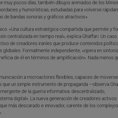
ce muy pocos días, también dibujos animados de los Minio
ordaces y humorísticas, estudiadas para volverse rápida
s de bandas sonoras y gráficos atractivos».
aico. «Una cultura estratégica compartida que permite y f
ción centralizada en tiempo real», explica Ghaffari. Un caso
ivo de creadores iraníes que produce contenidos polític
 globales. Formalmente independiente, «opera en sintoní
beneficia de él en términos de amplificación». Nada menos 
comunicación a microactores flexibles, capaces de movers
Más que un simple instrumento de propaganda —observa Gha
mergente de la guerra informativa: descentralizado,
stema digital». La nueva generación de creadores activos
foque más descarado e innovador, carente de los complejo
.