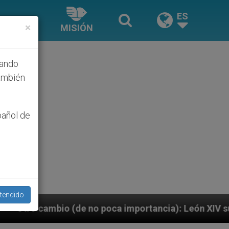
ES
×
MISIÓN
hando
ambién
pañol de
tendido
o poca importancia): León XIV sustituye integralmente