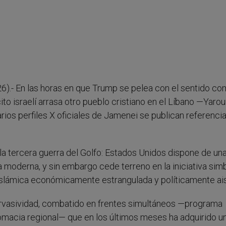
6).- En las horas en que Trump se pelea con el sentido c
cito israelí arrasa otro pueblo cristiano en el Líbano —Yaro
rios perfiles X oficiales de Jamenei se publican referencia
la tercera guerra del Golfo: Estados Unidos dispone de un
ria moderna, y sin embargo cede terreno en la iniciativa simb
 Islámica económicamente estrangulada y políticamente ais
ervasividad, combatido en frentes simultáneos —programa
lomacia regional— que en los últimos meses ha adquirido u