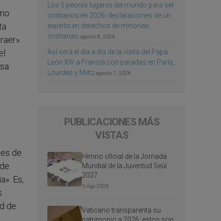
Los 5 peores lugares del mundo para ser
ino
cristianos en 2026: declaraciones de un
ta
experto en derechos de minorías
cristianas
agosto 8, 2026
raer».
Así será el día a día de la visita del Papa
el
León XIV a Francia con paradas en París,
osa
Lourdes y Metz
agosto 7, 2026
PUBLICACIONES MÁS
VISTAS
nes de
Himno oficial de la Jornada
 de
Mundial de la Juventud Seúl
2027
a». Es,
3 Ago 2026
s
ad de
Vaticano transparenta su
patrimonio a 2026: estos son