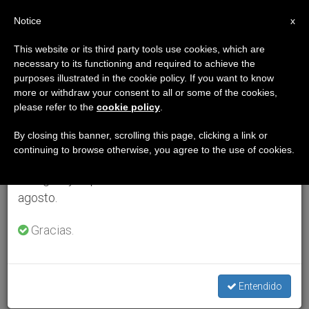
ES
Notice
×
x
Aviso importante
This website or its third party tools use cookies, which are
necessary to its functioning and required to achieve the
Del 27 de julio al 7 de agosto haremos la pausa
purposes illustrated in the cookie policy. If you want to know
anual, aprovechando que en el periodo de verano
more or withdraw your consent to all or some of the cookies,
please refer to the
cookie policy
.
se generan menos informaciones y también el
consumo de las mismas disminuye.
By closing this banner, scrolling this page, clicking a link or
continuing to browse otherwise, you agree to the use of cookies.
Retomamos el trabajo ordinario de las ediciones
en inglés y español de ZENIT el lunes 10 de
agosto.
Gracias.
Entendido