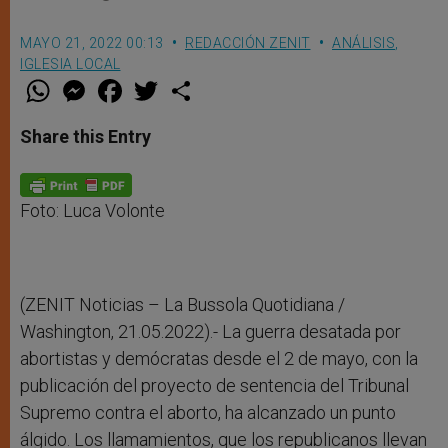
MAYO 21, 2022 00:13
REDACCIÓN ZENIT
ANÁLISIS
,
IGLESIA LOCAL
W
M
F
T
S
h
e
a
w
h
a
s
c
i
a
t
s
e
t
r
Share this Entry
s
e
b
t
e
A
n
o
e
p
g
o
r
p
e
k
r
Foto: Luca Volonte
(ZENIT Noticias – La Bussola Quotidiana /
Washington, 21.05.2022).- La guerra desatada por
abortistas y demócratas desde el 2 de mayo, con la
publicación del proyecto de sentencia del Tribunal
Supremo contra el aborto, ha alcanzado un punto
álgido. Los llamamientos, que los republicanos llevan