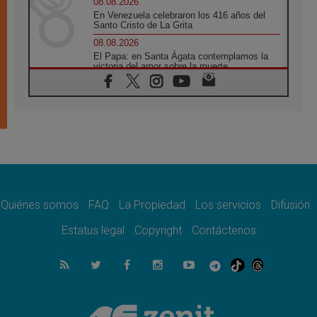
08.08.2026
En Venezuela celebraron los 416 años del
Santo Cristo de La Grita
08.08.2026
El Papa: en Santa Ágata contemplamos la
victoria del amor sobre la muerte
08.08.2026
León XIV visitará el Santuario de la Madre
del Buen Consejo de Genazzano
07.08.2026
Filipinas: el Vicariato Apostólico de Calapán
se convierte en diócesis
07.08.2026
Honduras: Los desplazados invisibles de una
crisis olvidada
Quiénes somos
FAQ
La Propiedad
Los servicios
Difusión
07.08.2026
Bokalic: "En Argentina el Papa León señalará
Estatus legal
Copyright
Contáctenos
el compromiso del cristiano"
07.08.2026
La matanza de niños en Gaza no cesa: 300
muertos en 300 días
07.08.2026
Tagle: La guerra desfigura el mundo, solo la
revelación de Dios lo transfigura