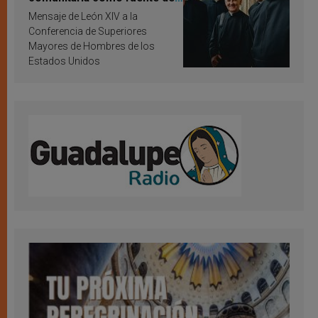
inspiración y santificación
Mensaje de León XIV a la
Conferencia de Superiores
Mayores de Hombres de los
Estados Unidos