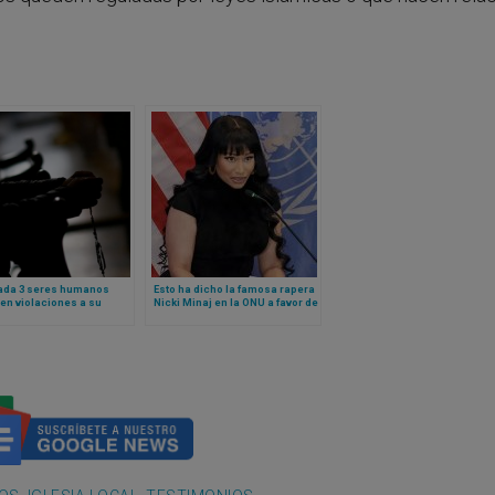
cada 3 seres humanos
Esto ha dicho la famosa rapera
en violaciones a su
Nicki Minaj en la ONU a favor de
ad religiosa, según nuevo
los cristianos perseguidos en
e de Ayuda a la Iglesia
Nigeria
itada