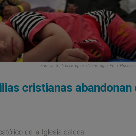
Familia Cristiana Iraquí En Un Refugio. Foto: Hussein 
lias cristianas abandonan 
atólico de la Iglesia caldea.