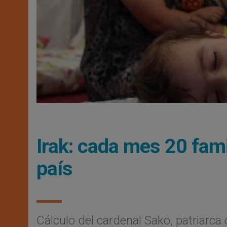
Irak: cada mes 20 fami
país
Cálculo del cardenal Sako, patriarca c