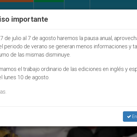
IGLESIA Y MUNDO
DOCUMENTOS
DONATIVOS
iso importante
íos que afecta a cristianos (y no sólo) en Tierra Sant
7 de julio al 7 de agosto haremos la pausa anual, aprovec
el periodo de verano se generan menos informaciones y t
umo de las mismas disminuye.
OS
amos el trabajo ordinario de las ediciones en inglés y es
l lunes 10 de agosto.
as.
En