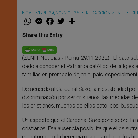
NOVIEMBRE 29, 2022 00:35
REDACCIÓN ZENIT
CR
W
M
F
T
S
h
e
a
w
h
a
s
c
i
a
t
s
e
t
r
Share this Entry
s
e
b
t
e
A
n
o
e
p
g
o
r
p
e
k
(ZENIT Noticias / Roma, 29.11.2022).- El dato sob
r
dado a conocer el Patriarca católico de la Igles
familias en promedio dejan el país, especialmente 
De acuerdo al Cardenal Sako, la inestabilidad polí
discriminación por ser cristianos, las medidas de
los cristianos, muchos de ellos católicos, busqu
Un aspecto que el Cardenal Sako pone sobre la m
cristianos. Esa ausencia posibilita que ellos su
el matrimonio, la herencia o la custodia de los h