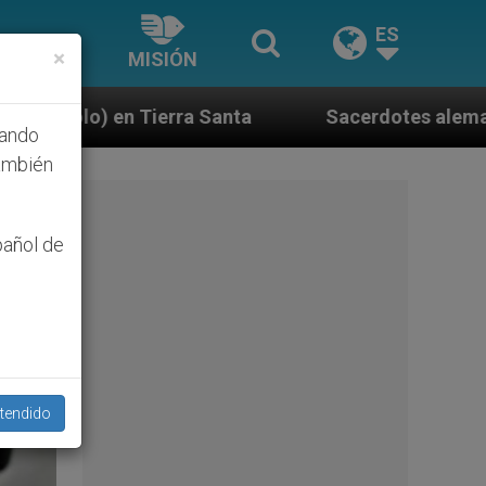
ES
×
MISIÓN
a
Sacerdotes alemanes fieles al Papa contestan
hando
ambién
pañol de
tendido