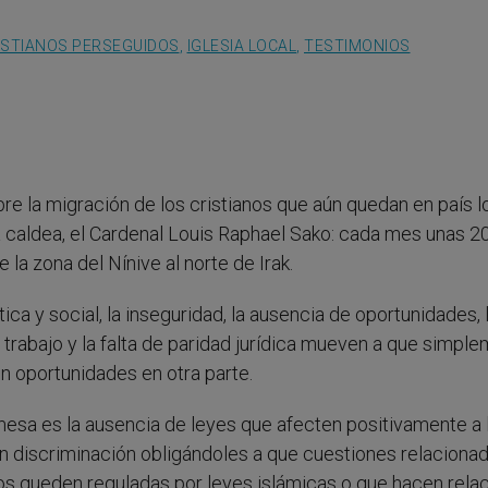
ISTIANOS PERSEGUIDOS
,
IGLESIA LOCAL
,
TESTIMONIOS
re la migración de los cristianos que aún quedan en país l
ia caldea, el Cardenal Louis Raphael Sako: cada mes unas 2
la zona del Nínive al norte de Irak.
tica y social, la inseguridad, la ausencia de oportunidades, 
 trabajo y la falta de paridad jurídica mueven a que simpl
en oportunidades en otra parte.
esa es la ausencia de leyes que afecten positivamente a 
fran discriminación obligándoles a que cuestiones relaciona
ijos queden reguladas por leyes islámicas o que hacen relac