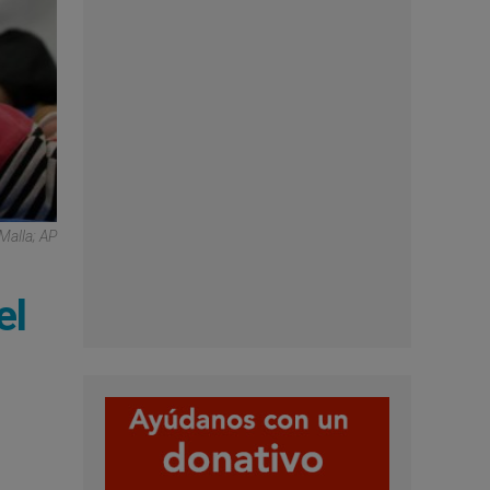
Malla; AP
el