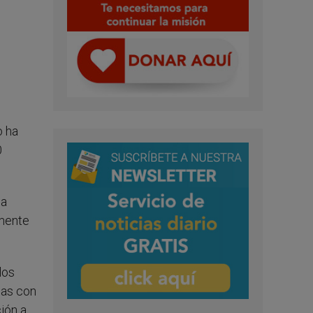
o ha
0
la
emente
los
das con
ión a