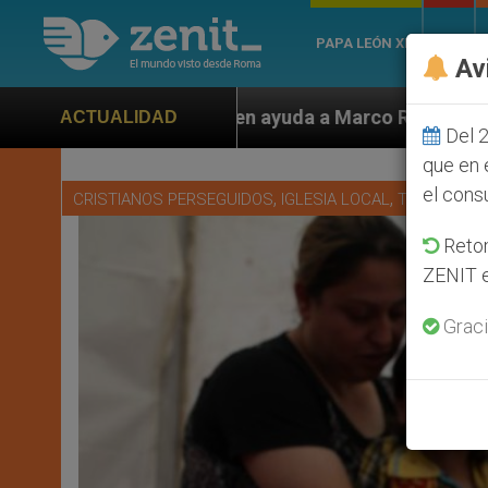
PAPA LEÓN XIV
ROMA
Av
n ayuda a Marco Rubio ante persecución de colonos jud
ACTUALIDAD
Del 2
que en 
el cons
,
,
CRISTIANOS PERSEGUIDOS
IGLESIA LOCAL
TESTIMONI
Retom
ZENIT e
Graci