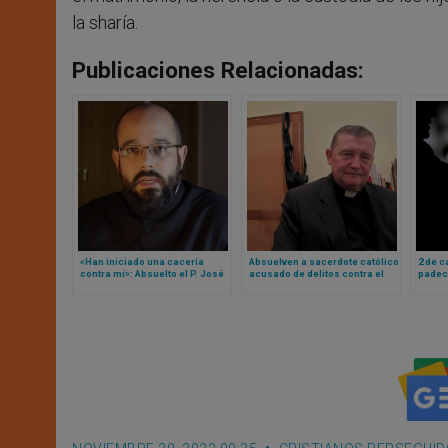
la sharía.
Publicaciones Relacionadas:
«Han iniciado una cacería
Absuelven a sacerdote católico
2 de 
contra mí»: Absuelto el P. José
acusado de delitos contra el
padec
Francisco Delgado, impulsor
islam… ¡En España!
libert
de ‘La Sacristía de la Vendée’
inform
Neces