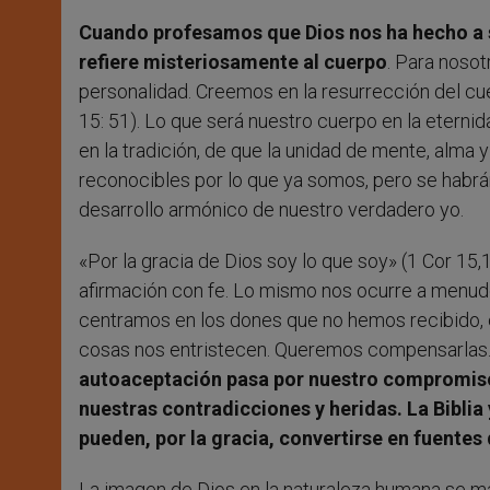
Cuando profesamos que Dios nos ha hecho a su
refiere misteriosamente al cuerpo
. Para nosot
personalidad. Creemos en la resurrección del cu
15: 51). Lo que será nuestro cuerpo en la eternid
en la tradición, de que la unidad de mente, alma
reconocibles por lo que ya somos, pero se habrán
desarrollo armónico de nuestro verdadero yo.
«Por la gracia de Dios soy lo que soy» (1 Cor 15
afirmación con fe. Lo mismo nos ocurre a menud
centramos en los dones que no hemos recibido, en
cosas nos entristecen. Queremos compensarlas. 
autoaceptación pasa por nuestro compromiso c
nuestras contradicciones y heridas. La Biblia
pueden, por la gracia, convertirse en fuente
La imagen de Dios en la naturaleza humana se ma