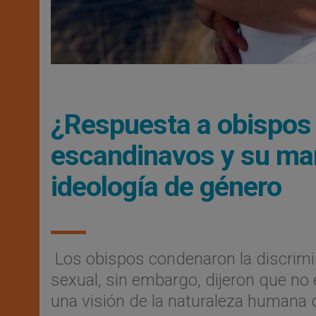
¿Respuesta a obispos
escandinavos y su mara
ideología de género
Los obispos condenaron la discrimin
sexual, sin embargo, dijeron que n
una visión de la naturaleza humana 