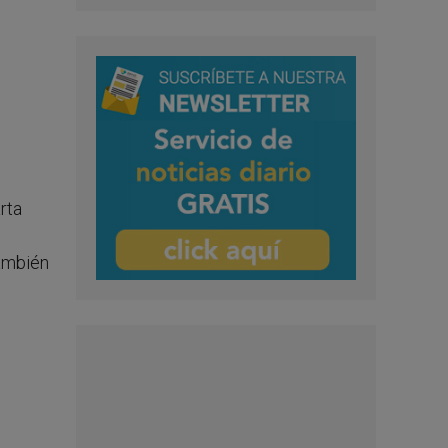
rta
también