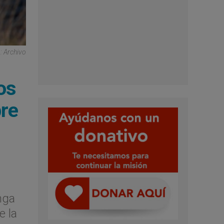
: Archivo
os
bre
nga
e la