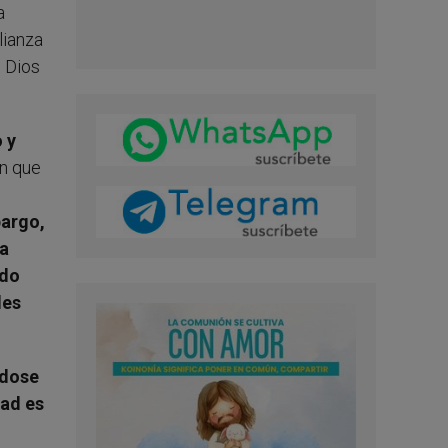
a
lianza
e Dios
 y
n que
bargo,
la
ndo
les
ndose
dad es