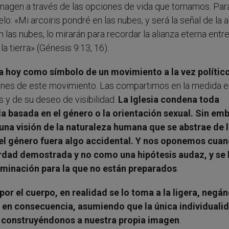
 imagen a través de las opciones de vida que tomamos. Par
elo: «Mi arcoiris pondré en las nubes, y será la señal de la a
en las nubes, lo mirarán para recordar la alianza eterna entr
a tierra» (Génesis 9:13, 16).
dica hoy como símbolo de un movimiento a la vez político
nes de este movimiento. Las compartimos en la medida e
 y de su deseo de visibilidad.
La Iglesia condena toda
 la basada en el género o la orientación sexual. Sin em
a visión de la naturaleza humana que se abstrae de 
 el género fuera algo accidental. Y nos oponemos cua
rdad demostrada y no como una hipótesis audaz, y se 
inación para la que no están preparados
.
or el cuerpo, en realidad se lo toma a la ligera, negá
, en consecuencia, asumiendo que la única individuali
a, construyéndonos a nuestra propia imagen
.