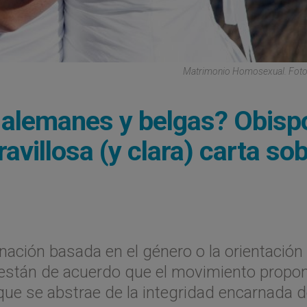
Matrimonio Homosexual. Foto
 alemanes y belgas? Obisp
villosa (y clara) carta so
ación basada en el género o la orientación
o están de acuerdo que el movimiento propo
que se abstrae de la integridad encarnada d