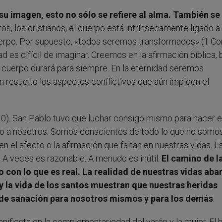
 imagen, esto no sólo se refiere al alma. También se
ros, los cristianos, el cuerpo está intrínsecamente ligado a 
erpo. Por supuesto, «todos seremos transformados» (1 Cor
ad es difícil de imaginar. Creemos en la afirmación bíblica,
 y cuerpo durará para siempre. En la eternidad seremos
 resuelto los aspectos conflictivos que aún impiden el
,10). San Pablo tuvo que luchar consigo mismo para hacer 
o a nosotros. Somos conscientes de todo lo que no somos
 el afecto o la afirmación que faltan en nuestras vidas. E
A veces es razonable. A menudo es inútil.
El camino de l
on lo que es real. La realidad de nuestras vidas aba
 y la vida de los santos muestran que nuestras heridas
s de sanación para nosotros mismos y para los demás
.
nifiesta en la complementariedad del varón y la mujer. El