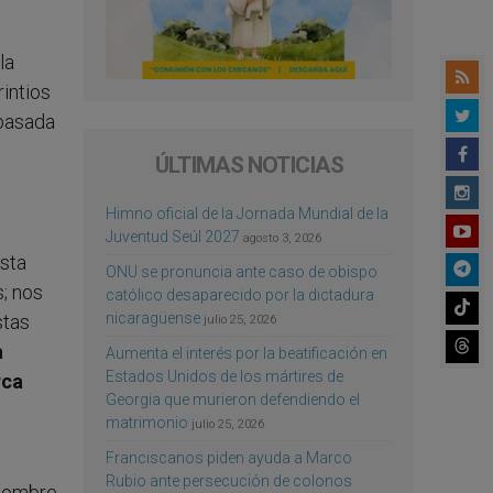
la
intios
 basada
ÚLTIMAS NOTICIAS
Himno oficial de la Jornada Mundial de la
Juventud Seúl 2027
agosto 3, 2026
esta
ONU se pronuncia ante caso de obispo
; nos
católico desaparecido por la dictadura
nicaragüense
stas
julio 25, 2026
a
Aumenta el interés por la beatificación en
Estados Unidos de los mártires de
rca
Georgia que murieron defendiendo el
matrimonio
julio 25, 2026
Franciscanos piden ayuda a Marco
Rubio ante persecución de colonos
 hombre