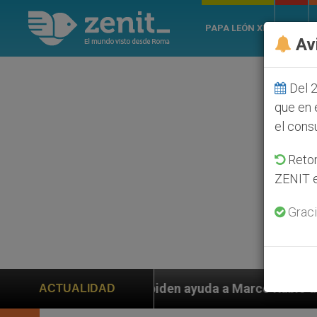
PAPA LEÓN XIV
ROMA
Av
Del 2
que en 
el cons
Retom
ZENIT e
Graci
ayuda a Marco Rubio ante persecución de colonos judío
ACTUALIDAD