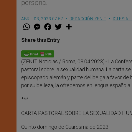
persona.
ABRIL 03, 2023 07:57
REDACCIÓN ZENIT
IGLESIA 
W
M
F
T
S
h
e
a
w
h
a
s
c
i
a
t
s
e
t
r
Share this Entry
s
e
b
t
e
A
n
o
e
p
g
o
r
p
e
k
(ZENIT Noticias / Roma, 03.04.2023).-
La Confere
r
pastoral sobre la sexualidad humana. La carta se
episcopado alemán y parte del belga a favor de 
por su belleza, la ofrecemos en lengua española.
***
CARTA PASTORAL SOBRE LA SEXUALIDAD H
Quinto domingo de Cuaresma de 2023