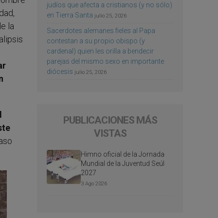
judíos que afecta a cristianos (y no sólo)
dad,
en Tierra Santa
julio 25, 2026
e la
Sacerdotes alemanes fieles al Papa
alipsis
contestan a su propio obispo (y
cardenal) quien les orilla a bendecir
parejas del mismo sexo en importante
ar
diócesis
julio 25, 2026
n
l
PUBLICACIONES MÁS
ste
VISTAS
paso
Himno oficial de la Jornada
Mundial de la Juventud Seúl
2027
3 Ago 2026