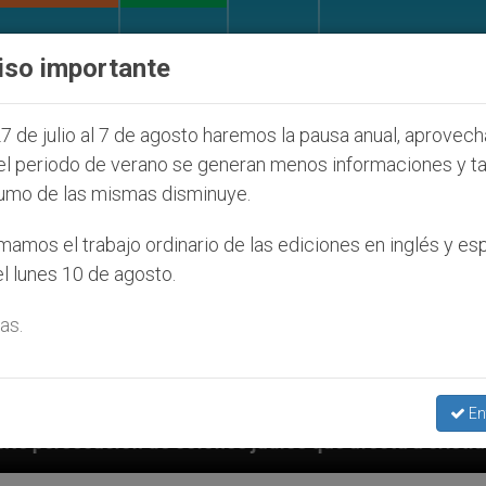
IGLESIA Y MUNDO
DOCUMENTOS
DONATIVOS
iso importante
7 de julio al 7 de agosto haremos la pausa anual, aprovec
el periodo de verano se generan menos informaciones y t
umo de las mismas disminuye.
amos el trabajo ordinario de las ediciones en inglés y es
l lunes 10 de agosto.
as.
En
s que afecta a cristianos (y no sólo) en Tierra Santa