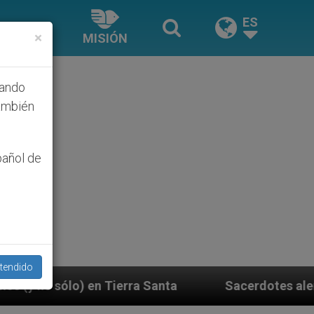
ES
×
MISIÓN
hando
ambién
pañol de
tendido
Sacerdotes alemanes fieles al Papa contestan a