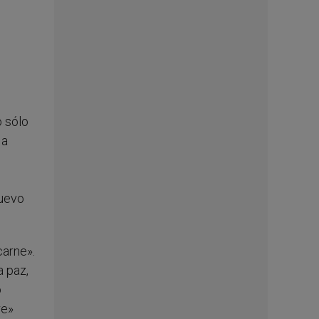
o sólo
 a
nuevo
carne».
a paz,
o
re»