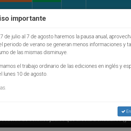
IGLESIA Y MUNDO
DOCUMENTOS
DONATIVOS
iso importante
7 de julio al 7 de agosto haremos la pausa anual, aprovec
el periodo de verano se generan menos informaciones y t
umo de las mismas disminuye.
amos el trabajo ordinario de las ediciones en inglés y es
l lunes 10 de agosto.
as.
En
 afecta a cristianos (y no sólo) en Tierra Santa