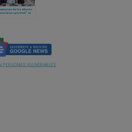
evención de los abusos
una tarea opcional”: la
 del Papa León XIV sobre
tección de menores en la
a
N PERSONAS VULNERABLES