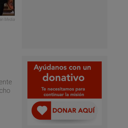
can Media
rente
ucho