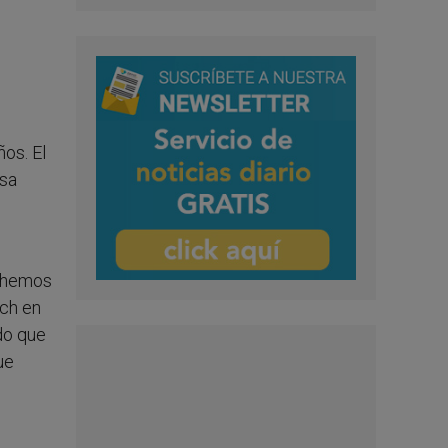
os. El
asa
e hemos
ich en
do que
ue