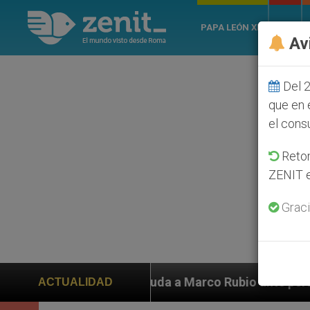
PAPA LEÓN XIV
ROMA
Av
Del 2
que en 
el cons
Retom
ZENIT e
Graci
 a Marco Rubio ante persecución de colonos judíos que
ACTUALIDAD