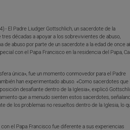
).- El Padre Liudger Gottschlich, un sacerdote de la
tres décadas a apoyar a los sobrevivientes de abuso,
 de abuso por parte de un sacerdote a la edad de once añ
special con el Papa Francisco en la residencia del Papa, C
ósfera única», fue un momento conmovedor para el Padre
también han experimentado abuso. «Como sacerdotes qu
sición desafiante dentro de la Iglesia», explicó Gottschl
slamiento que a menudo sienten estos sacerdotes, señalan
e de los problemas no resueltos dentro de la Iglesia, lo q
 con el Papa Francisco fue diferente a sus experiencias