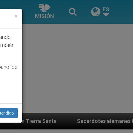
ES
×
MISIÓN
hando
ambién
pañol de
tendido
Sacerdotes alemanes fieles al Papa contestan a su p