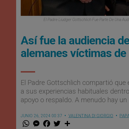
El Padre Liudger Gottschlich Fue Parte De Una Aud
Así fue la audiencia d
alemanes víctimas de
El Padre Gottschlich compartió que e
a sus experiencias habituales dentro
apoyo o respaldo. A menudo hay un d
JUNIO 26, 2024 00:37
VALENTINA DI GIORGIO
PAP
W
M
F
T
S
h
e
a
w
h