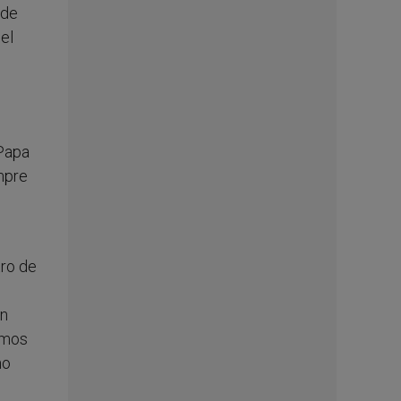
 de
del
 Papa
mpre
tro de
én
emos
mo