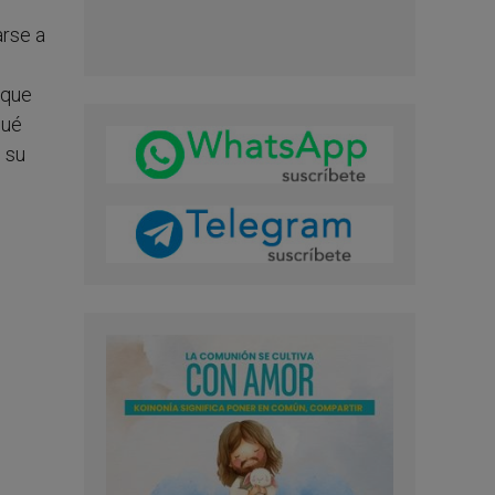
arse a
 que
Qué
 su