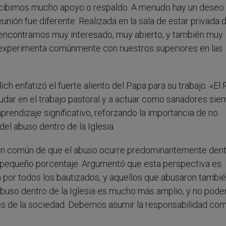
o recibimos mucho apoyo o respaldo. A menudo hay un deseo
unión fue diferente. Realizada en la sala de estar privada 
o encontramos muy interesado, muy abierto, y también muy
se experimenta comúnmente con nuestros superiores en las
ch enfatizó el fuerte aliento del Papa para su trabajo. «El
yudar en el trabajo pastoral y a actuar como sanadores sie
 aprendizaje significativo, reforzando la importancia de no
el abuso dentro de la Iglesia.
ión común de que el abuso ocurre predominantemente den
 un pequeño porcentaje. Argumentó que esta perspectiva es
 por todos los bautizados, y aquellos que abusaron tambi
l abuso dentro de la Iglesia es mucho más amplio, y no pod
rtes de la sociedad. Debemos asumir la responsabilidad co