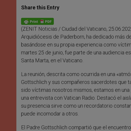
a
s
c
i
a
t
s
e
t
r
Share this Entry
s
e
b
t
e
A
n
o
e
p
g
o
r
p
e
k
(ZENIT Noticias / Ciudad del Vaticano, 25.06.2024
r
Arquidiócesis de Paderborn, ha dedicado más de 
basándose en su propia experiencia como víctima
martes 25 de junio, fue parte de una audiencia e
Santa Marta, en el Vaticano.
La reunión, descrita como ocurrida en una «atm
Gottschlich y sus compañeros sacerdotes que 
sido víctimas nosotros mismos, estamos en una po
una entrevista con Vatican Radio. Destacó el ai
su presencia sirve como un recordatorio constant
puede incomodar a otros.
El Padre Gottschlich compartió que el encuentro