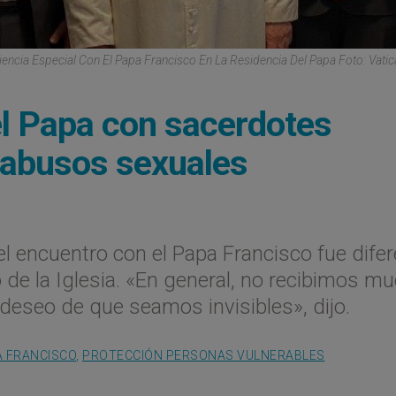
iencia Especial Con El Papa Francisco En La Residencia Del Papa Foto: Vati
el Papa con sacerdotes
 abusos sexuales
l encuentro con el Papa Francisco fue dife
 de la Iglesia. «En general, no recibimos m
eseo de que seamos invisibles», dijo.
A FRANCISCO
,
PROTECCIÓN PERSONAS VULNERABLES