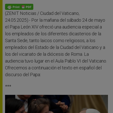
A
n
o
e
p
g
o
r
p
e
k
r
(ZENIT Noticias / Ciudad del Vaticano,
24.05.2025).- Por la mañana del sábado 24 de mayo
el Papa León XIV ofreció una audiencia especial a
los empleados de los diferentes dicasterios de la
Santa Sede, tanto laicos como religiosos, a los
empleados del Estado de la Ciudad del Vaticano y a
los del vicariato de la diócesis de Roma. La
audiencia tuvo lugar en el Aula Pablo VI del Vaticano.
Ofrecemos a continuación el texto en español del
discurso del Papa:
***