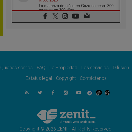
07.08.2026
La matanza de niños en Gaza no cesa: 300
muertos en 300 días
07.08.2026
Tagle: La guerra desfigura el mundo, solo la
revelación de Dios lo transfigura
07.08.2026
Presentada la Trienal de Arte de las
Universidades Católicas: «Exercises in
Empathy»
07.08.2026
Fortunatus Nwachukwu: la comunicación
como misión al servicio del Evangelio
Quiénes somos
FAQ
La Propiedad
Los servicios
Difusión
07.08.2026
Estatus legal
Copyright
Contáctenos
SIGNIS 2026, dar voz a las religiosas en el
espacio público
07.08.2026
Lanzan un proyecto de empoderamiento
digital para mujeres líderes en África
07.08.2026
Programa oficial del Viaje Apostólico del
Papa León XIV a Francia
Copyright © 2026 ZENIT. All Rights Reserved.