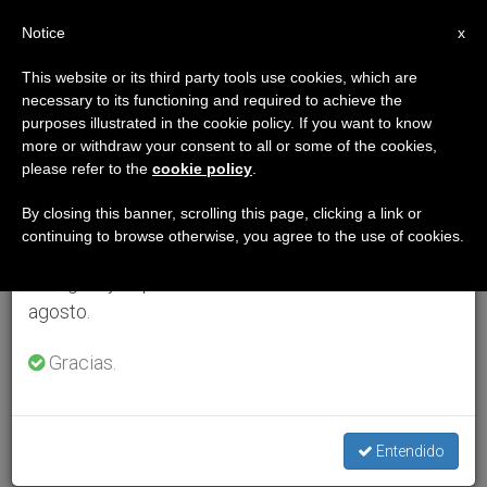
ES
Notice
×
x
Aviso importante
This website or its third party tools use cookies, which are
necessary to its functioning and required to achieve the
Del 27 de julio al 7 de agosto haremos la pausa
purposes illustrated in the cookie policy. If you want to know
anual, aprovechando que en el periodo de verano
more or withdraw your consent to all or some of the cookies,
please refer to the
cookie policy
.
se generan menos informaciones y también el
consumo de las mismas disminuye.
By closing this banner, scrolling this page, clicking a link or
continuing to browse otherwise, you agree to the use of cookies.
Retomamos el trabajo ordinario de las ediciones
en inglés y español de ZENIT el lunes 10 de
agosto.
Gracias.
Entendido