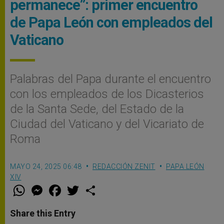
permanece”: primer encuentro
de Papa León con empleados del
Vaticano
Palabras del Papa durante el encuentro
con los empleados de los Dicasterios
de la Santa Sede, del Estado de la
Ciudad del Vaticano y del Vicariato de
Roma
MAYO 24, 2025 06:48
REDACCIÓN ZENIT
PAPA LEÓN
XIV
W
M
F
T
S
h
e
a
w
h
a
s
c
i
a
t
s
e
t
r
Share this Entry
s
e
b
t
e