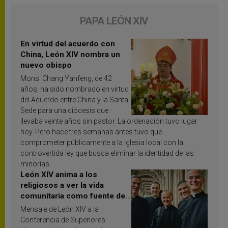
PAPA LEÓN XIV
En virtud del acuerdo con
China, León XIV nombra un
nuevo obispo
Mons. Chang Yanfeng, de 42
años, ha sido nombrado en virtud
del Acuerdo entre China y la Santa
Sede para una diócesis que
llevaba veinte años sin pastor. La ordenación tuvo lugar
hoy. Pero hace tres semanas antes tuvo que
comprometer públicamente a la Iglesia local con la
controvertida ley que busca eliminar la identidad de las
minorías.
León XIV anima a los
religiosos a ver la vida
comunitaria como fuente de
inspiración y santificación
Mensaje de León XIV a la
Conferencia de Superiores