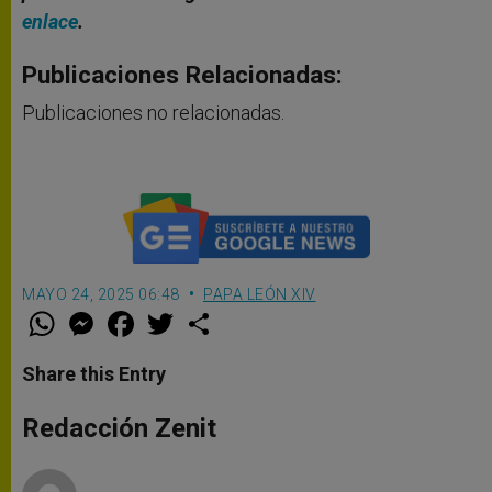
enlace
.
Publicaciones Relacionadas:
Publicaciones no relacionadas.
MAYO 24, 2025 06:48
PAPA LEÓN XIV
W
M
F
T
S
h
e
a
w
h
a
s
c
i
a
t
s
e
t
r
Share this Entry
s
e
b
t
e
A
n
o
e
p
g
o
r
Redacción Zenit
p
e
k
r