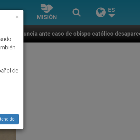
ES
×
MISIÓN
de obispo católico desaparecido por la dictadura nic
hando
ambién
pañol de
tendido