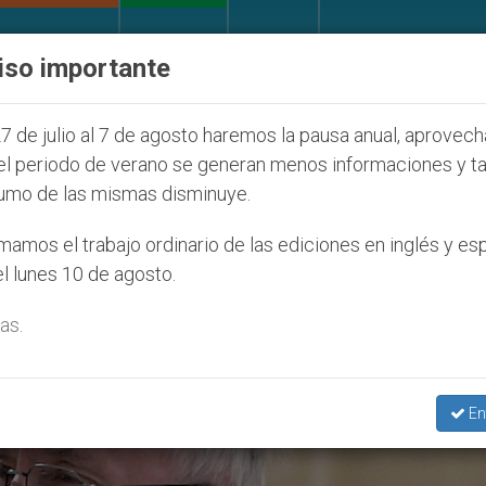
IGLESIA Y MUNDO
DOCUMENTOS
DONATIVOS
iso importante
uventud Seúl 2027
ONU se pronuncia ante caso 
7 de julio al 7 de agosto haremos la pausa anual, aprovec
el periodo de verano se generan menos informaciones y t
umo de las mismas disminuye.
05/2017’
amos el trabajo ordinario de las ediciones en inglés y es
l lunes 10 de agosto.
as.
En