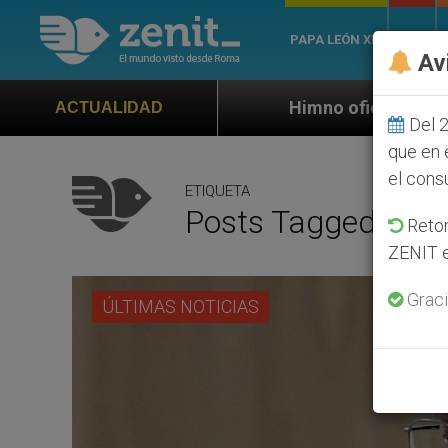
PAPA LEÓN XIV
ROMA
Av
Himno oficial de la Jornada Mundial de la J
ACTUALIDAD
Del 2
que en 
el cons
ETIQUETA
Posts Tagged ‘11/
Retom
ZENIT e
Graci
ÚLTIMAS NOTICIAS