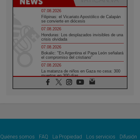
07.08.2026
Filipinas: el Vicariato Apostólico de Calapán
se convierte en diócesis
07.08.2026
Honduras: Los desplazados invisibles de una
crisis olvidada
07.08.2026
Bokalic: "En Argentina el Papa León señalará
el compromiso del cristiano"
07.08.2026
La matanza de niños en Gaza no cesa: 300
muertos en 300 días
07.08.2026
Tagle: La guerra desfigura el mundo, solo la
revelación de Dios lo transfigura
07.08.2026
Presentada la Trienal de Arte de las
Universidades Católicas: «Exercises in
Empathy»
07.08.2026
Fortunatus Nwachukwu: la comunicación
como misión al servicio del Evangelio
Quiénes somos
FAQ
La Propiedad
Los servicios
Difusión