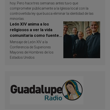
hoy. Pero hace tres semanas antes tuvo que
comprometer públicamente a la Iglesia local con la
controvertida ley que busca eliminar la identidad de las
minorías.
León XIV anima a los
religiosos a ver la vida
comunitaria como fuente
de inspiración y
Mensaje de León XIV a la
santificación
Conferencia de Superiores
Mayores de Hombres de los
Estados Unidos