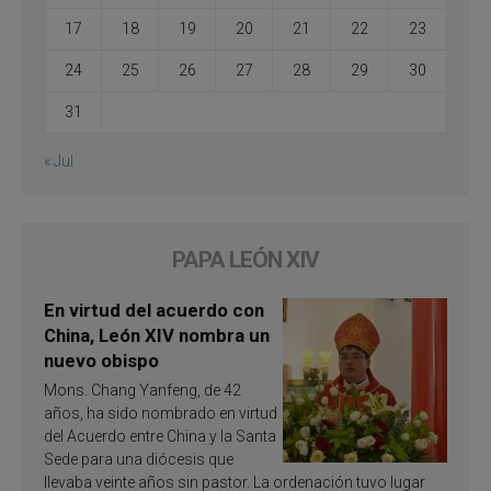
17
18
19
20
21
22
23
24
25
26
27
28
29
30
31
« Jul
PAPA LEÓN XIV
En virtud del acuerdo con
China, León XIV nombra un
nuevo obispo
Mons. Chang Yanfeng, de 42
años, ha sido nombrado en virtud
del Acuerdo entre China y la Santa
Sede para una diócesis que
llevaba veinte años sin pastor. La ordenación tuvo lugar