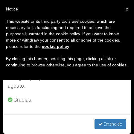
ES
Notice
×
x
Aviso importante
This website or its third party tools use cookies, which are
necessary to its functioning and required to achieve the
Del 27 de julio al 7 de agosto haremos la pausa
ETIQUETA
purposes illustrated in the cookie policy. If you want to know
anual, aprovechando que en el periodo de verano
Posts Tagged ‘19 De
more or withdraw your consent to all or some of the cookies,
please refer to the
cookie policy
.
se generan menos informaciones y también el
Agosto’
consumo de las mismas disminuye.
By closing this banner, scrolling this page, clicking a link or
continuing to browse otherwise, you agree to the use of cookies.
Retomamos el trabajo ordinario de las ediciones
en inglés y español de ZENIT el lunes 10 de
ÚLTIMAS NOTICIAS
agosto.
Gracias.
Entendido
San Ezequiel Moreno y Díaz, 19 de agosto