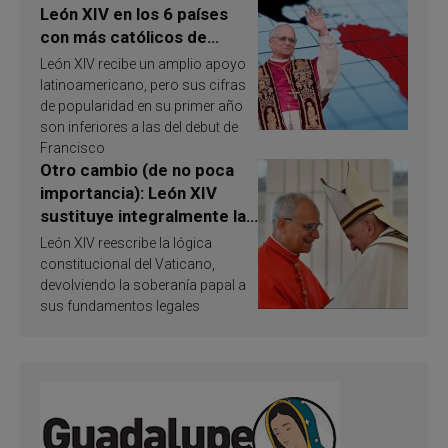
León XIV en los 6 países
con más católicos de
América Latina en 2026?
León XIV recibe un amplio apoyo
Publican resultados de
latinoamericano, pero sus cifras
investigación
de popularidad en su primer año
son inferiores a las del debut de
Francisco
Otro cambio (de no poca
importancia): León XIV
sustituye integralmente la
ley vaticana de Papa
León XIV reescribe la lógica
Francisco
constitucional del Vaticano,
devolviendo la soberanía papal a
sus fundamentos legales