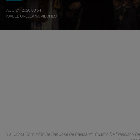
AUG 24, 2020 08:54
ISABEL ORELLANA VILCHES
"La Última Comunión De San José De Calasanz", Cuadro De Francisco De