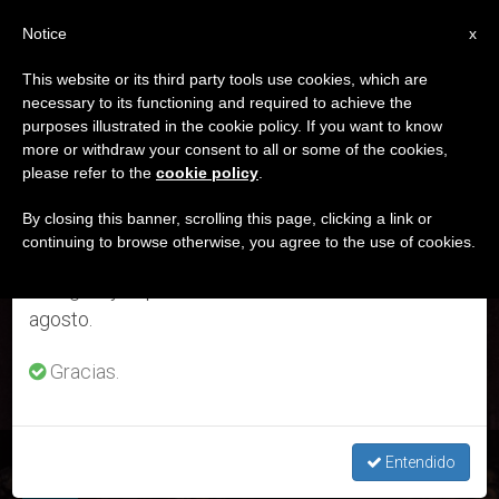
ES
Notice
×
x
Aviso importante
This website or its third party tools use cookies, which are
necessary to its functioning and required to achieve the
Del 27 de julio al 7 de agosto haremos la pausa
ETIQUETA
purposes illustrated in the cookie policy. If you want to know
anual, aprovechando que en el periodo de verano
Posts Tagged ‘25 De
more or withdraw your consent to all or some of the cookies,
please refer to the
cookie policy
.
se generan menos informaciones y también el
Agosto’
consumo de las mismas disminuye.
By closing this banner, scrolling this page, clicking a link or
continuing to browse otherwise, you agree to the use of cookies.
Retomamos el trabajo ordinario de las ediciones
en inglés y español de ZENIT el lunes 10 de
ÚLTIMAS NOTICIAS
agosto.
Gracias.
San José de Calasanz, 25 de agosto
Entendido