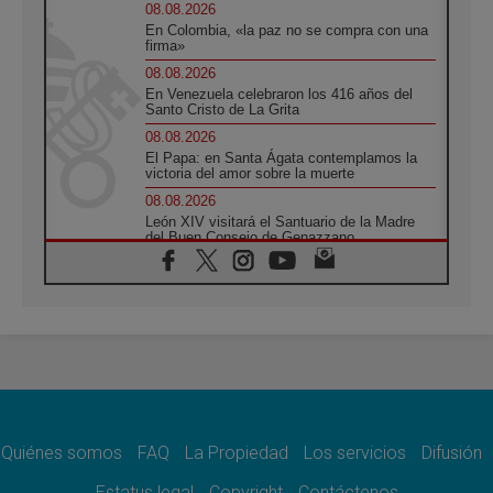
08.08.2026
En Colombia, «la paz no se compra con una
firma»
08.08.2026
En Venezuela celebraron los 416 años del
Santo Cristo de La Grita
08.08.2026
El Papa: en Santa Ágata contemplamos la
victoria del amor sobre la muerte
08.08.2026
León XIV visitará el Santuario de la Madre
del Buen Consejo de Genazzano
07.08.2026
Filipinas: el Vicariato Apostólico de Calapán
se convierte en diócesis
07.08.2026
Honduras: Los desplazados invisibles de una
crisis olvidada
07.08.2026
Bokalic: "En Argentina el Papa León señalará
el compromiso del cristiano"
Quiénes somos
FAQ
La Propiedad
Los servicios
Difusión
07.08.2026
La matanza de niños en Gaza no cesa: 300
Estatus legal
Copyright
Contáctenos
muertos en 300 días