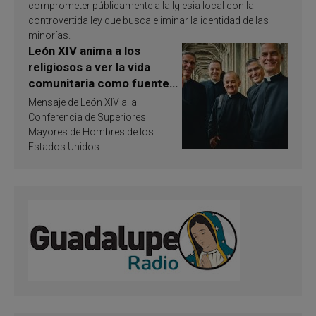
comprometer públicamente a la Iglesia local con la
controvertida ley que busca eliminar la identidad de las
minorías.
León XIV anima a los
religiosos a ver la vida
comunitaria como fuente
de inspiración y
Mensaje de León XIV a la
santificación
Conferencia de Superiores
Mayores de Hombres de los
Estados Unidos