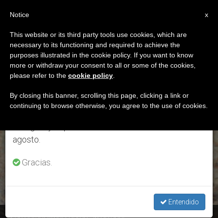
ES
Notice
×
x
Aviso importante
This website or its third party tools use cookies, which are
necessary to its functioning and required to achieve the
Del 27 de julio al 7 de agosto haremos la pausa
ETIQUETA
purposes illustrated in the cookie policy. If you want to know
anual, aprovechando que en el periodo de verano
Posts Tagged ‘26 Abril’
more or withdraw your consent to all or some of the cookies,
please refer to the
cookie policy
.
se generan menos informaciones y también el
consumo de las mismas disminuye.
By closing this banner, scrolling this page, clicking a link or
continuing to browse otherwise, you agree to the use of cookies.
ÚLTIMAS NOTICIAS
Retomamos el trabajo ordinario de las ediciones
en inglés y español de ZENIT el lunes 10 de
agosto.
Gracias.
Entendido