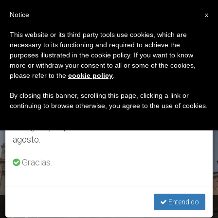
ES
Notice
×
x
Aviso importante
This website or its third party tools use cookies, which are
necessary to its functioning and required to achieve the
Del 27 de julio al 7 de agosto haremos la pausa
ETIQUETA
purposes illustrated in the cookie policy. If you want to know
anual, aprovechando que en el periodo de verano
Posts Tagged ‘3 De
more or withdraw your consent to all or some of the cookies,
please refer to the
cookie policy
.
se generan menos informaciones y también el
Abril De 2020’
consumo de las mismas disminuye.
By closing this banner, scrolling this page, clicking a link or
continuing to browse otherwise, you agree to the use of cookies.
Retomamos el trabajo ordinario de las ediciones
en inglés y español de ZENIT el lunes 10 de
ÚLTIMAS NOTICIAS
agosto.
Gracias.
Entendido
Coronavirus: Cierre de las visitas a la plaza y a la basílica de