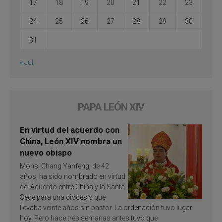
17
18
19
20
21
22
23
24
25
26
27
28
29
30
31
« Jul
PAPA LEÓN XIV
En virtud del acuerdo con
China, León XIV nombra un
nuevo obispo
Mons. Chang Yanfeng, de 42
años, ha sido nombrado en virtud
del Acuerdo entre China y la Santa
Sede para una diócesis que
llevaba veinte años sin pastor. La ordenación tuvo lugar
hoy. Pero hace tres semanas antes tuvo que