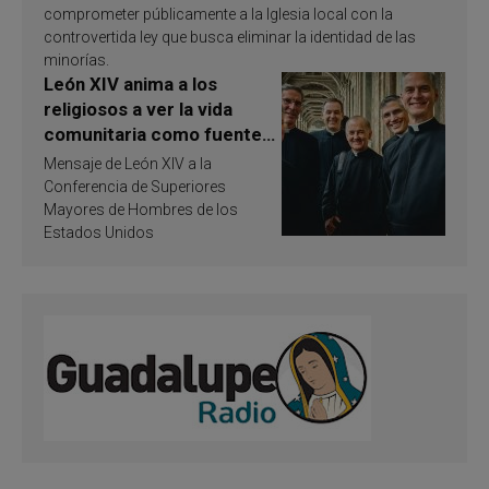
comprometer públicamente a la Iglesia local con la
controvertida ley que busca eliminar la identidad de las
minorías.
León XIV anima a los
religiosos a ver la vida
comunitaria como fuente
de inspiración y
Mensaje de León XIV a la
santificación
Conferencia de Superiores
Mayores de Hombres de los
Estados Unidos