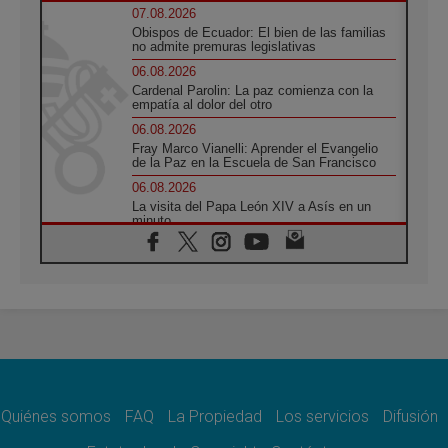
07.08.2026
Obispos de Ecuador: El bien de las familias
no admite premuras legislativas
06.08.2026
Cardenal Parolin: La paz comienza con la
empatía al dolor del otro
06.08.2026
Fray Marco Vianelli: Aprender el Evangelio
de la Paz en la Escuela de San Francisco
06.08.2026
La visita del Papa León XIV a Asís en un
minuto
06.08.2026
El agradecimiento de los jóvenes al Papa:
«Hoy nos sentimos Iglesia»
06.08.2026
Líbano: Reanudan los coloquios en Roma en
medio de tensiones y ataques en el sur del
país
06.08.2026
Hiroshima y Nagasaki, 81 años después.
Comienzan "Diez Días Oración por la Paz"
Quiénes somos
FAQ
La Propiedad
Los servicios
Difusión
06.08.2026